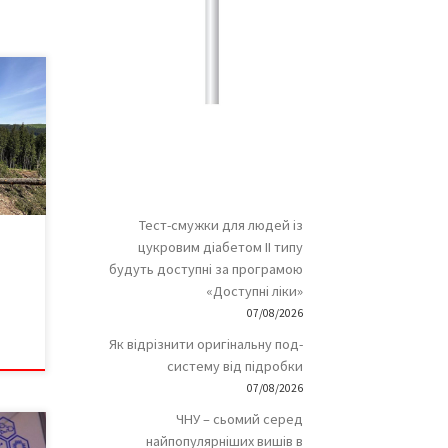
У на
ру
кого
а ДП
го
Тест-смужки для людей із
 із
и,
цукровим діабетом ІІ типу
будуть доступні за програмою
а
«Доступні ліки»
а
07/08/2026
 […]
Як відрізнити оригінальну под-
систему від підробки
07/08/2026
ЧНУ – сьомий серед
найпопулярніших вишів в