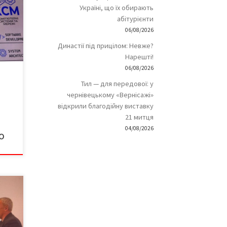
 для
Україні, що їх обирають
цій,
абітурієнти
в та
06/08/2026
Династії під прицілом: Невже?
Нарешті!
ring
06/08/2026
Тил — для передової: у
чернівецькому «Вернісажі»
відкрили благодійну виставку
21 митця
ого
ні
04/08/2026
о
 […]
ідна
ії?
нції