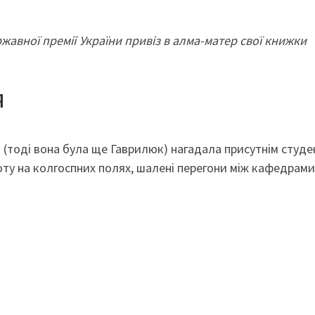
жавної премії України привіз в алма-матер свої книжки
я
тоді вона була ще Гаврилюк) нагадала присутнім студе
оту на колгоспних полях, шалені перегони між кафедрами