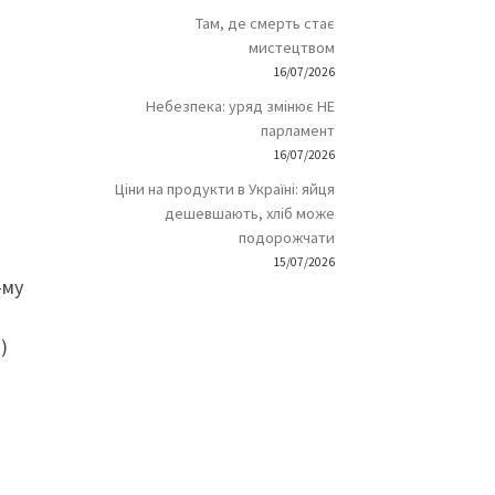
Там, де смерть стає
мистецтвом
16/07/2026
Небезпека: уряд змінює НЕ
парламент
16/07/2026
Ціни на продукти в Україні: яйця
дешевшають, хліб може
подорожчати
15/07/2026
-му
)