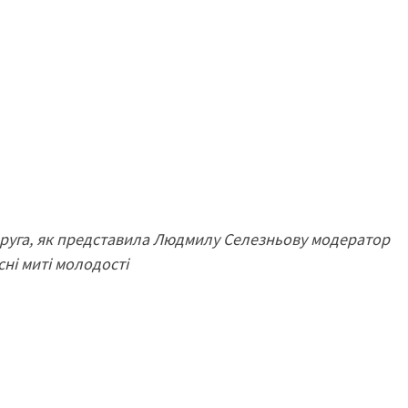
одруга, як представила Людмилу Селезньову модератор
сні миті молодості