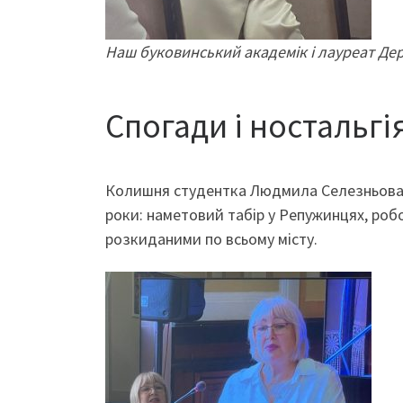
Наш буковинський академік і лауреат Дер
Спогади і ностальгі
Колишня студентка Людмила Селезньова (
роки: наметовий табір у Репужинцях, роб
розкиданими по всьому місту.