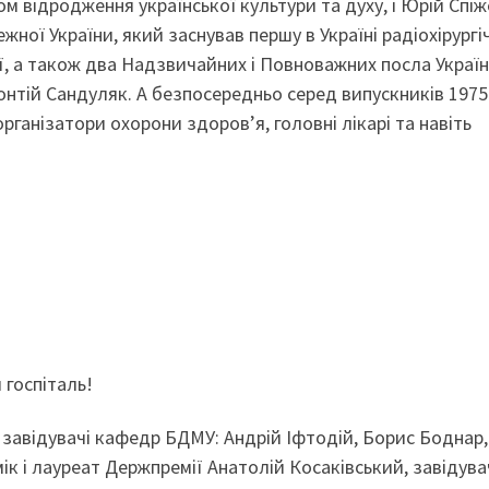
ом відродження української культури та духу, і Юрій Спі
ної України, який заснував першу в Україні радіохірургі
гії, а також два Надзвичайних і Повноважних посла Україн
Леонтій Сандуляк. А безпосередньо серед випускників 1975
організатори охорони здоров’я, головні лікарі та навіть
й госпіталь!
завідувачі кафедр БДМУ: Андрій Іфтодій, Борис Боднар,
ік і лауреат Держпремії Анатолій Косаківський, завідув