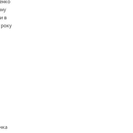
женко
чну
и в
 року
ачка