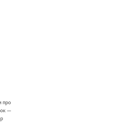
и про
сюк —
ор