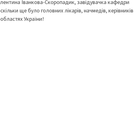
алентина Іванкова-Скоропадик, завідувачка кафедри
ільки ще було головних лікарів, начмедів, керівників
 областях України!