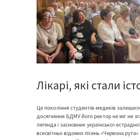
Лікарі, які стали іс
Це покоління студентів-медиків залишило с
досягнення БДМУ його ректор не міг не зг
легенда і засновник української естрадно
всесвітньо відомих пісень «Червона рута»