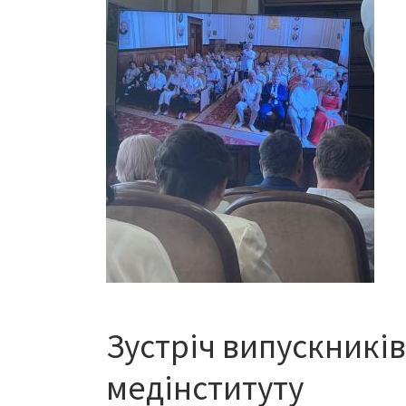
Зустріч випускникі
медінституту