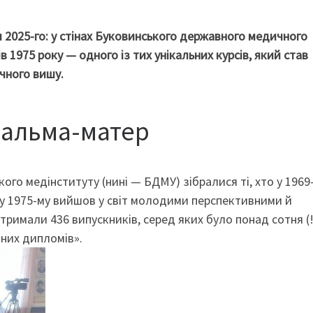
сня 2025-го: у стінах Буковинського державного медичного
в 1975 року — одного із тих унікальних курсів, який став
чного вишу.
 альма-матер
кого медінституту (нині — БДМУ) зібралися ті, хто у 1969
 у 1975-му вийшов у світ молодими перспективними й
римали 436 випускників, серед яких було понад сотня (!
оних дипломів».