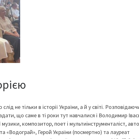
торією
лід не тільки в історії України, а й у світі. Розповідаюч
адати, що саме в ті роки тут навчалися і Володимир Іва
ї музики, композитор, поет і мультиінструменталіст, авт
 та «Водограй», Герой України (посмертно) та лауреат