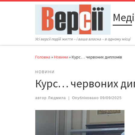
Перейти до вмісту
Меді
Усі версії подій життя – і ваша власна – в одному місці
Головна
»
Новини
»
Курс… червоних дипломів
НОВИНИ
Курс… червоних ди
автор
Людмила
|
Опубліковано
09/09/2025