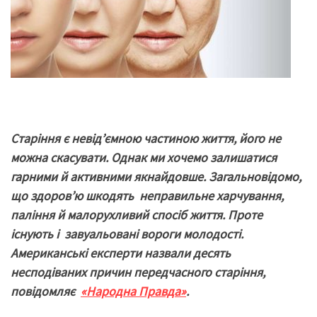
Старіння є невід’ємною частиною життя, його не
можна скасувати.
Однак ми хочемо
залишатися
гарними
й
активними
якнай
довше.
Загальновідомо,
що
здоров’ю шкодять неправильне харчування
,
паління
й
малорух
лив
ий спосіб життя. Проте
існують і
завуальовані вороги молодості.
Американські експерти назвали десять
несподіва
них причин передчасного старіння,
повідомляє
«
Народна Правда
»
.