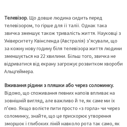
Т
елевізор
.
Що довше людина сидить перед
телевізором, то гірше для її талії. Однак така
звичка зменшує також тривалість життя. Науковці з
Університету Квінсленда (Австралія) з’ясували, що
за кожну нову годину біля телевізора життя людини
зменшується на 22 хвилини. Більш того, звичка не
відриватися від екрану загрожує розвитком хвороби
Альцгеймера.
Вживання рідини з пляш
ки або
через соломинку
.
Відомо, що споживання певних напоїв впливає на
зовнішній вигляд, але важливо й те, як саме ми їх
п’ємо. Якщо волієте пити просто «з горла» чи через
соломинку, знайте, що це прискорює утворення
зморшок і глибоких ліній навколо рота так само, як