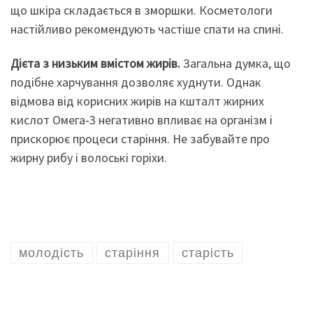
що шкіра складається в зморшки. Косметологи
настійливо рекомендують частіше спати на спині.
Дієта з низьким вмістом жир
ів.
Загальна думка, що
подібне харчування дозволяє худнути. Однак
відмова від корисних жирів на кшталт жирних
кислот Омега-3 негативно впливає на організм і
прискорює процеси старіння. Не забувайте про
жирну рибу і волоські горіхи.
молодість
старіння
старість