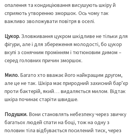
опалення та кондиціювання висушують шкіру й
сприяють утворенню зморшок. Ось чому так
важливо зволожувати повітря в оселі.
Цукор
.
Зловживання цукром шкідливе не тільки для
фігури, але і для збереження молодості, бо цукор
вкупі з сонячним промінням і тютюновим димом –
серед головних причин зморшок.
Мило
.
Багато хто вважає його найкращим другом,
але це не так. Шкіра має природний захисний бар’єр
проти бактерій, який… видаляється милом. Відтак
шкіра починає старіти швидше.
Подушки
.
Вони становлять небезпеку через звичку
багатьох людей спати на боці, тож на одну з
половин тіла відбувається посилений тиск, через