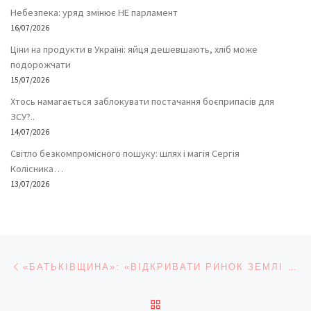
Небезпека: уряд змінює НЕ парламент
16/07/2026
Ціни на продукти в Україні: яйця дешевшають, хліб може
подорожчати
15/07/2026
Хтось намагається заблокувати постачання боєприпасів для
ЗСУ?..
14/07/2026
Світло безкомпромісного пошуку: шлях і магія Сергія
Колісника…
13/07/2026
Навігація записів
Попередній запис
«БАТЬКІВЩИНА»: «ВІДКРИВАТИ РИНОК ЗЕМЛІ НЕ МОЖНА, АДЖЕ В СЕЛЯН НЕМАЄ КОШТІВ ДЛЯ ТОГО, ЩОБ ЇЇ КУПИТИ»
ПОВЕРНУТИСЯ ДО СПИС