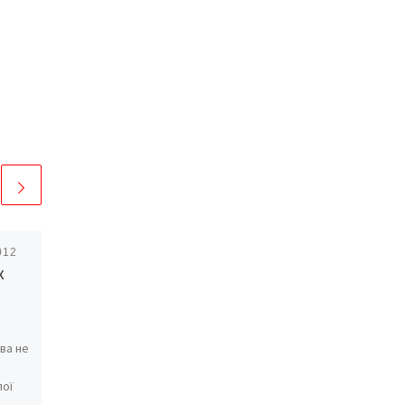
012
Опубліковано
25/12/2016
х
Чому чорніють
срібні прикраси на
тілі людини, а під
ва не
золотими
каблучками й
пої
браслетами