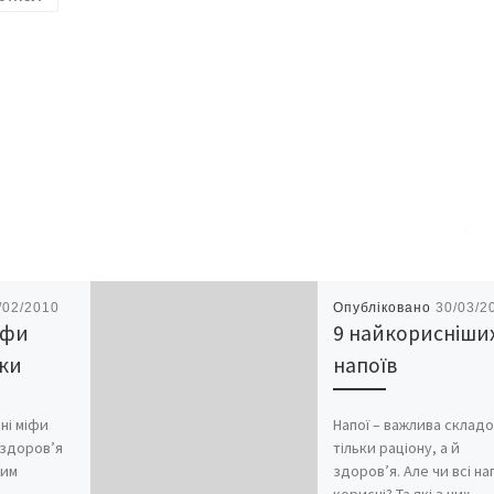
/02/2010
Опубліковано
30/03/2
іфи
9 найкорисніши
ки
напоїв
ні міфи
Напої – важлива складо
 здоров’я
тільки раціону, а й
цим
здоров’я. Але чи всі на