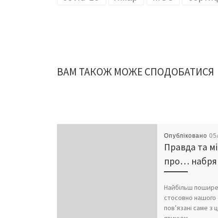
ВАМ ТАКОЖ МОЖЕ СПОДОБАТИСЯ
Опубліковано
05
Правда та м
про… набря
Найбільш пошире
стосовно нашого
пов’язані саме з 