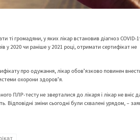
и ті громадяни, у яких лікар встановив діагноз COVID-1
рів у 2020 чи раніше у 2021 році, отримати сертифікат не
ифікату про одужання, лікар обов’язково повинен внест
истеми охорони здоров’я.
ого ПЛР-тесту не зверталися до лікаря і лікар не вніс да
. Відповідні зміни сьогодні були схвалені урядом, – за
ікат