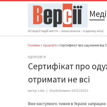
Перейти до вмісту
Меді
Усі версії подій життя – і ваша власна – в одному місці
Головна
»
Здоров'я
»
Cертифікат про одужання від C
ЗДОРОВ'Я
Cертифікат про оду
отримати не всі
автор
Lida
|
Опубліковано
04/11/2021
Вже наступного тижня в Україні запрацює