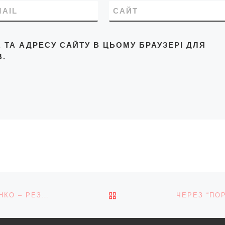
MAIL
САЙТ
L, ТА АДРЕСУ САЙТУ В ЦЬОМУ БРАУЗЕРІ ДЛЯ
.
ПОВЕРНУТИСЯ ДО СПИС
ЗРОСТАННЯ РЕЙТИНГІВ «БАТЬКІВЩИНИ» ТИМОШЕНКО – РЕЗУЛЬТАТ ТОГО, ЩО ВОНА РЕАЛЬНО ДБАЄ ПРО ЛЮДЕЙ, – ЕКСПЕРТ