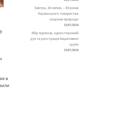
Завтра, 26 липня, – 80 років
Українського товариства
охорони природи
25/07/2026
9
Збір підписів, односторонній
рух та реєстрація Ініціативної
групи
23/07/2026
и
ні в
явили