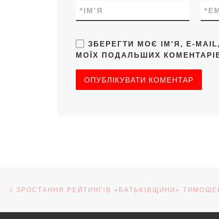
*
ІМ'Я
*
E
ЗБЕРЕГТИ МОЄ ІМ'Я, E-MAI
МОЇХ ПОДАЛЬШИХ КОМЕНТАРІВ
Навігація записів
Попередній запис