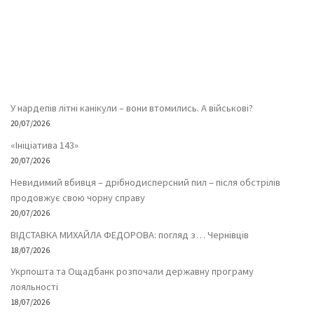
У нардепів літні канікули – вони втомились. А військові?
20/07/2026
«Ініціатива 143»
20/07/2026
Невидимий вбивця – дрібнодисперсний пил – після обстрілів
продовжує свою чорну справу
20/07/2026
ВІДСТАВКА МИХАЙЛА ФЕДОРОВА: погляд з… Чернівців
18/07/2026
Укрпошта та Ощадбанк розпочали державну програму
лояльності
18/07/2026