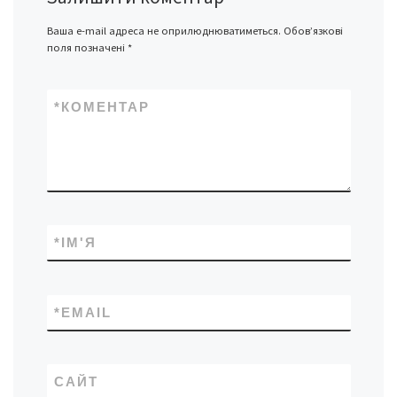
Ваша e-mail адреса не оприлюднюватиметься.
Обов’язкові
поля позначені
*
*
КОМЕНТАР
*
ІМ'Я
*
EMAIL
САЙТ