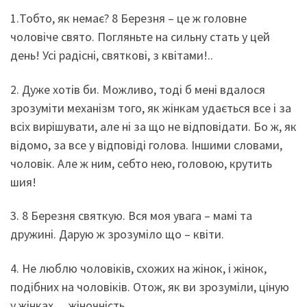
1.Тобто, як немає? 8 Березня – це ж головне
чоловіче свято. Погляньте на сильну стать у цей
день! Усі радісні, святкові, з квітами!..
2. Дуже хотів би. Можливо, тоді б мені вдалося
зрозуміти механізм того, як жінкам удається все і за
всіх вирішувати, але ні за що не відповідати. Бо ж, як
відомо, за все у відповіді голова. Іншими словами,
чоловік. Але ж ним, себто нею, головою, крутить
шия!
3. 8 Березня святкую. Вся моя увага – мамі та
дружині. Дарую ж зрозуміло що – квіти.
4. Не люблю чоловіків, схожих на жінок, і жінок,
подібних на чоловіків. Отож, як ви зрозуміли, ціную
у жінках… жіночність.