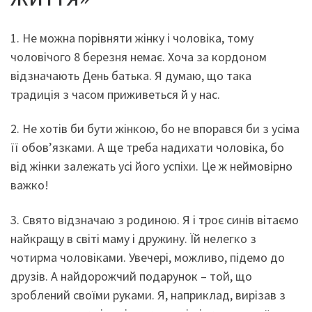
1. Не можна порівняти жінку і чоловіка, тому
чоловічого 8 березня немає. Хоча за кордоном
відзначають День батька. Я думаю, що така
традиція з часом приживеться й у нас.
2. Не хотів би бути жінкою, бо не впорався би з усіма
її обов’язками. А ще треба надихати чоловіка, бо
від жінки залежать усі його успіхи. Це ж неймовірно
важко!
3. Свято відзначаю з родиною. Я і троє синів вітаємо
найкращу в світі маму і дружину. Їй нелегко з
чотирма чоловіками. Увечері, можливо, підемо до
друзів. А найдорожчий подарунок – той, що
зроблений своїми руками. Я, наприклад, вирізав з