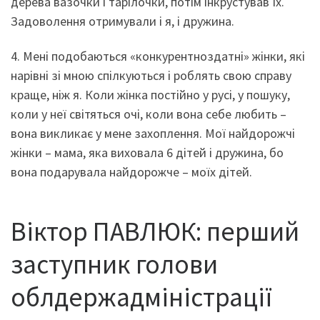
дерева вазочки і тарілочки, потім інкрустував їх.
Задоволення отримували і я, і дружина.
4. Мені подобаються «конкурентноздатні» жінки, які
нарівні зі мною спілкуються і роблять свою справу
краще, ніж я. Коли жінка постійно у русі, у пошуку,
коли у неї світяться очі, коли вона себе любить –
вона викликає у мене захоплення. Мої найдорожчі
жінки – мама, яка виховала 6 дітей і дружина, бо
вона подарувала найдорожче – моїх дітей.
Віктор ПАВЛЮК: перший
заступник голови
облдержадміністрації