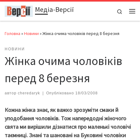
Медіа-Версії
Перейти до вмісту
Search
Ме
Головна
»
Новини
»
Жінка очима чоловіків перед 8 березня
НОВИНИ
Жінка очима чоловіків
перед 8 березня
автор
cheredaryk
|
Опубліковано
18/03/2008
Кожна жінка знає, як важко зрозуміти смаки й
уподобання чоловіків. Тож напередодні жіночого
свята ми вирішили дізнатися про маленькі чоловічі
таємниці. Знані та шановані на Буковині чоловіки