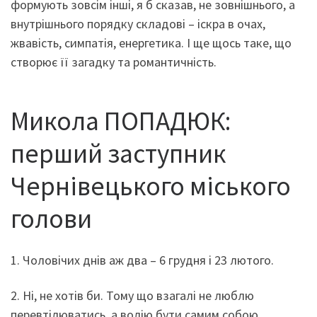
формують зовсім інші, я б сказав, не зовнішнього, а
внутрішнього порядку складові – іскра в очах,
жвавість, симпатія, енергетика. І ще щось таке, що
створює її загадку та романтичність.
Микола ПОПАДЮК:
перший заступник
Чернівецького міського
голови
1. Чоловічих днів аж два – 6 грудня і 23 лютого.
2. Ні, не хотів би. Тому що взагалі не люблю
перевтілюватись, а волію бути самим собою.