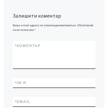
Залишити коментар
Ваша e-mail адреса не оприлюднюватиметься.
Обов’язкові
поля позначені
*
*
КОМЕНТАР
*
ІМ'Я
*
EMAIL