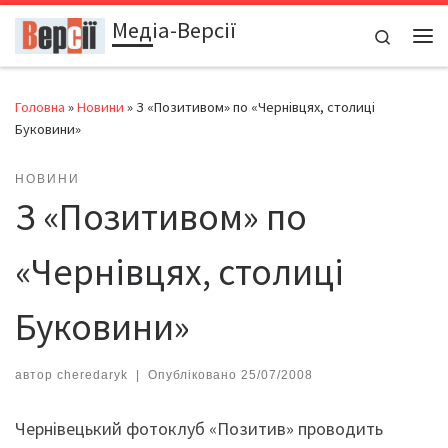
Медіа-Версії
Перейти до вмісту
Search
Ме
Головна
»
Новини
»
З «Позитивом» по «Чернівцях, столиці
Буковини»
НОВИНИ
З «Позитивом» по
«Чернівцях, столиці
Буковини»
автор
cheredaryk
|
Опубліковано
25/07/2008
Чернівецький фотоклуб «Позитив» проводить