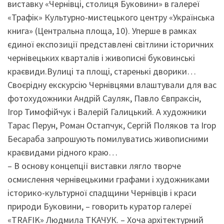
виставку «Чернівці, столиця Буковини» в галереї
«Трафік» Культурно-мистецького центру «Українська
книга» (Центральна площа, 10).
Уперше в рамках
єдиної експозиції представлені світлини історичних
чернівецьких кварталів і живописні буковинські
краєвиди.Вулиці та площі, старенькі дворики…
Своєрідну екскурсію Чернівцями влаштували для вас
фотохудожники Андрій Сауляк, Павло Євпраксін,
Ігор Ти­мофійчук і Валерій Галицький. А художники
Тарас Перун, Роман Остапчук, Сергій Поляков та Ігор
Бесараба запрошують помилуватись живописними
краєвидами рідного краю…
– В основу концепції виставки лягло творче
осмислення чернівецькими графами і художниками
історико-культурної спадщини Чернівців і краси
природи Буковини, – говорить куратор галереї
«TRAFIK» Людмила ТКАЧУК. – Хоча архітектурний