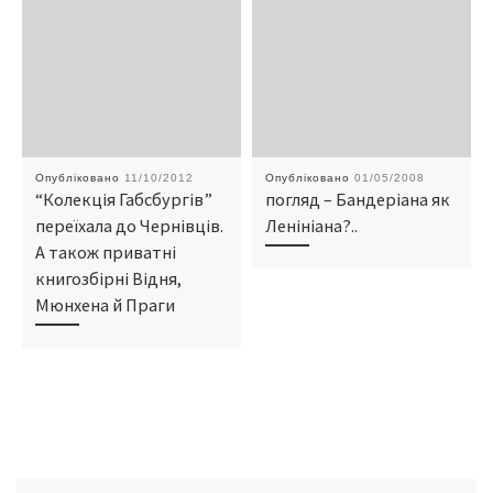
Опубліковано
11/10/2012
Опубліковано
01/05/2008
“Колекція Габсбургів”
погляд – Бандеріана як
переїхала до Чернівців.
Ленініана?..
А також приватні
книгозбірні Відня,
Мюнхена й Праги