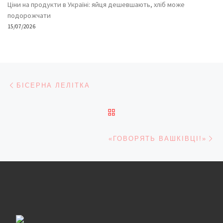
Ціни на продукти в Україні: яйця дешевшають, хліб може
подорожчати
15/07/2026
Навігація записів
Попередній запис
БІСЕРНА ЛЕЛІТКА
ПОВЕРНУТИСЯ ДО СПИС
На
«ГОВОРЯТЬ ВАШКІВЦІ!»