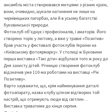
ансамбль міста створювався митцями з різник країн,
вони, очевидно, шукали натхнення не лише на
чернівецьких пагорбах, але й в усьому багатстві
буковинської природи.
Фотоклуб об’єднує і професіоналів, і аматорів. Його
створено торік у лютому, а вже у травні «Позитив»
брав участь у фестивалі фотоклубів України на
«Київському фотоярмарку». У столиці ж Буковини
перша виставка «Такі діти» відбулася того ж року до
Дня захисту дітей. Річницю створення фотоклуб
відзначив уже 110-ма роботами на виставці «Рік
Позитиву».
Варто зауважити, що, крім найменування деталі
фотоапарату, назва клубу цілком відтворює той
настрій, що отримують люди від світлин…
Виставка триватиме до кінця серпня.