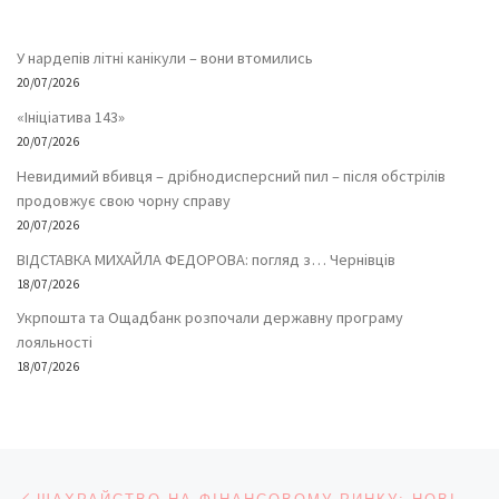
У нардепів літні канікули – вони втомились
20/07/2026
«Ініціатива 143»
20/07/2026
Невидимий вбивця – дрібнодисперсний пил – після обстрілів
продовжує свою чорну справу
20/07/2026
ВІДСТАВКА МИХАЙЛА ФЕДОРОВА: погляд з… Чернівців
18/07/2026
Укрпошта та Ощадбанк розпочали державну програму
лояльності
18/07/2026
Навігація записів
Попередній запис