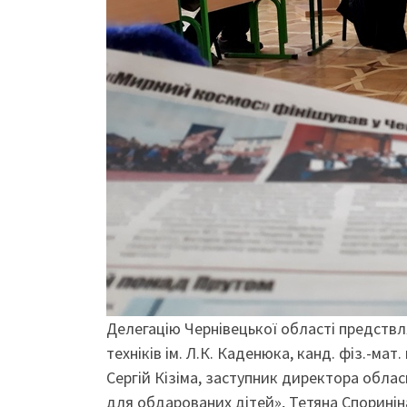
Делегацію Чернівецької області предствл
техніків ім. Л.К. Каденюка, канд. фіз.-ма
Сергій Кізіма, заступник директора обла
для обдарованих дітей», Тетяна Спориніна