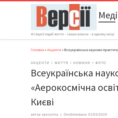
Перейти до вмісту
Меді
Усі версії подій життя – і ваша власна – в одному місці
Головна
»
Акценти
»
Всеукраїнська науково-практичн
АКЦЕНТИ
ЖИТТЯ
НОВИНИ
ФОТО
Всеукраїнська нау
«Аерокосмічна освіт
Києві
автор
sporynina
|
Опубліковано
01/03/2020