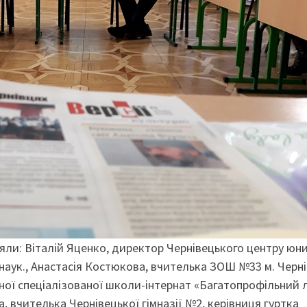
яли: Віталій Яценко, директор Чернівецького центру юн
т. наук., Анастасія Костюкова, вчителька ЗОШ №33 м. Черні
сної спеціалізованої школи-інтернат «Багатопрофільний 
, вчителька Чернівецької гімназії №2, керівниця гуртка