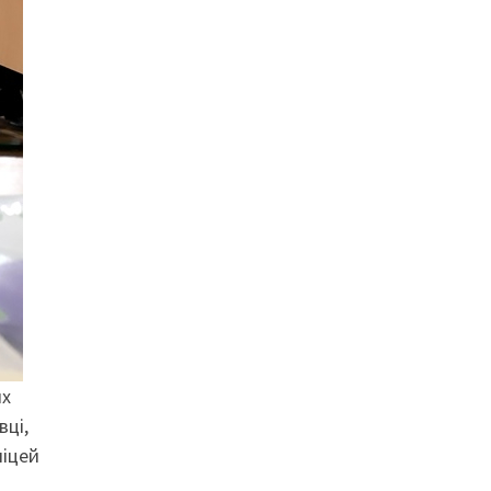
их
вці,
ліцей