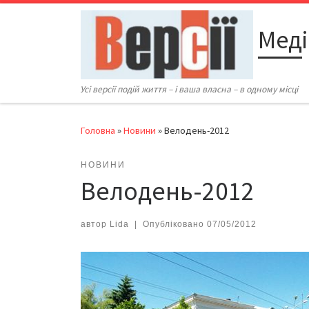
Перейти до вмісту
Меді
Усі версії подій життя – і ваша власна – в одному місці
Головна
»
Новини
»
Велодень-2012
НОВИНИ
Велодень-2012
автор
Lida
|
Опубліковано
07/05/2012