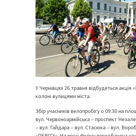
У Чернівцях 26 травня відбудеться акція 
колоні вулицями міста.
Збір учасників велопробігу о 09:30 на пл
вул. Червоноармійська – проспект Незалеж
– вул. Гайдара – вул. Стасюка – вул. Воро
«DEPO’t». На місці фінішу передбачена к