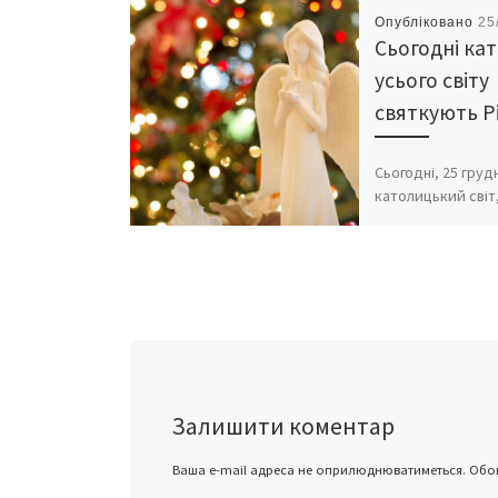
Опубліковано
25
Сьогодні ка
усього світу
святкують Р
Сьогодні, 25 груд
католицький світ
більшість протест
православних це
святкують Різдво
Різдво Христове 
григоріанським 
відзначають […]
Залишити коментар
Ваша e-mail адреса не оприлюднюватиметься.
Обов