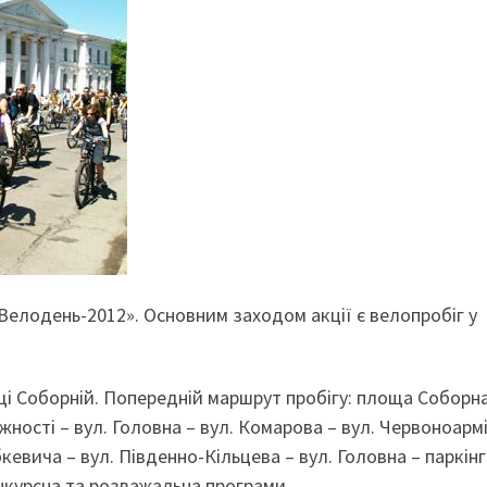
«Велодень-2012». Основним заходом акції є велопробіг у
ощі Соборній. Попередній маршрут пробігу: площа Соборна
ності – вул. Головна – вул. Комарова – вул. Червоноарм
бкевича – вул. Південно-Кільцева – вул. Головна – паркін
онкурсна та розважальна програми.