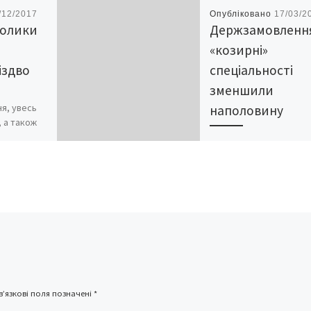
/12/2017
Опубліковано
17/03/2
толики
Держзамовленн
«козирні»
іздво
спеціальності
зменшили
ня, увесь
наполовину
, а також
антів і
На 42% зменшили цьог
рков
року державне замовл
 Христове.
у вищих навчальних
за
закладах області. Зокр
календарем
на педагогічні спеціаль
та в коледжі
держзамовлення скор
до 10%, а на окремі
спеціальності вишів – н
50%.
’язкові поля позначені
*