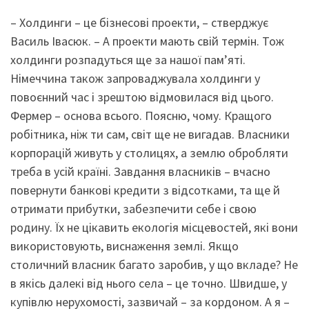
– Холдинги – це бізнесові проекти, – стверджує
Василь Івасюк. – А проекти мають свій термін. Тож
холдинги розпадуться ще за нашої пам’яті.
Німеччина також запроваджувала холдинги у
повоєнний час і зрештою відмовилася від цього.
Фермер – основа всього. Поясню, чому. Кращого
робітника, ніж ти сам, світ ще не вигадав. Власники
корпорацій живуть у столицях, а землю обробляти
треба в усій країні. Завдання власників – вчасно
повернути банкові кредити з відсотками, та ще й
отримати прибутки, забезпечити себе і свою
родину. Їх не цікавить екологія місцевостей, які вони
використовують, виснаження землі. Якщо
столичний власник багато заробив, у що вкладе? Не
в якісь далекі від нього села – це точно. Швидше, у
купівлю нерухомості, зазвичай – за кордоном. А я –