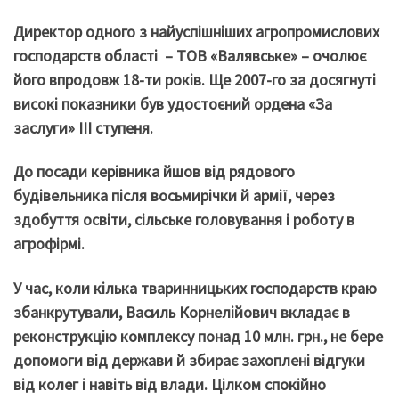
Директор одного з найуспішніших агропромислових
господарств області
–
ТОВ «Валявське»
–
очолює
його впродовж 18-ти років. Ще 2007-го за досягнуті
високі показники був удостоєний ордена «За
заслуги» ІІІ ступеня.
До посади керівника йшов від рядового
будівельника після восьмирічки й армії, через
здобуття освіти, сільське головування і роботу в
агрофірмі.
У час, коли кілька тваринницьких господарств краю
збанкрутували, Василь Корнелійович вкладає в
реконструкцію комплексу понад 10 млн. грн., не бере
допомоги від держави
й
збирає захоплені відгуки
від колег і навіть від влади. Цілком спокійно