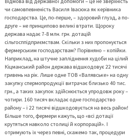
Відмова від державної допомоги – це не зверхність
чи самовпевненість Василя Івасюка як керівника
господарства. Це, по-перше, – здоровий глузд, а по-
друге – не принципово великі втрати. Щороку
держава надає 7-8 млн. грн. дотацій
сільгосппідприємствам. Скільки з них пропонується
фермерським господарствам? Порівняно – копійки.
Наприклад, на штучне запліднення худоби на цілий
Кіцманський район держава відшкодовує 22 тисячі
гривень на рік. Лише одне ТОВ «Валявське» на одну
закупку спермопродукції витрачає близько 40 тис.
грн., а таких закупок здійснюється упродовж року –
чотири. 160 тисяч вкладає одне господарство
району – і 22 тисячі відшкодовується на весь район!
Більше того, фермери кажуть, що «всі дотації
крутяться навколо столиці й корпорацій». І
отримують їх через певні, скажемо так, процедури