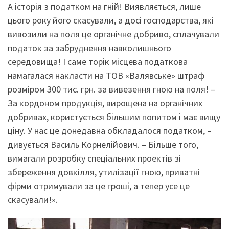
А історія з податком на гній! Виявляється, лише
цього року його скасували, а досі господарства, які
вивозили на поля це органічне добриво, сплачували
податок за забруднення навколишнього
середовища! І саме торік місцева податкова
намагалася накласти на ТОВ «Валявське» штраф
розміром 300 тис. грн. за вивезення гною на поля! –
За кордоном продукція, вирощена на органічних
добривах, користується більшим попитом і має вищу
ціну. У нас це донедавна обкладалося податком, –
дивується Василь Корнелійович. – Більше того,
вимагали розробку спеціальних проектів зі
збереження довкілля, утилізації гною, приватні
фірми отримували за це гроші, а тепер усе це
скасували!».