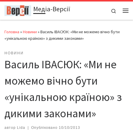
Медіа-Версії
Перейти до вмісту
Search
Ме
Головна
»
Новини
»
Василь ІВАСЮК: «Ми не можемо вічно бути
«унікальною країною» з дикими законами»
НОВИНИ
Василь ІВАСЮК: «Ми не
можемо вічно бути
«унікальною країною» з
дикими законами»
автор
Lida
|
Опубліковано
10/10/2013