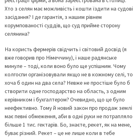
реєстрації фірми, а вона зареєстрована в столиці.
Хто з селян має можливість і кошти їздити на судові
засідання? І де гарантія, з нашим рівнем
корумпованості суддів, що суд прийме сторону
селянина?
На користь фермерів свідчить і світовий досвід (я
вже говорив про Німеччину), і наше радянське
минуле – тоді, коли воно було ще успішним. Чому
колгоспи організовували якщо не в кожному селі, то
хоча б один на два села? Невже не простіше було б
створити одне господарство на область, з одним
керівником і бухгалтером? Очевидно, що це було
неефективно. Тому й новий закон про продаж землі
має певні обмеження, аби в одні руки не потрапляло
більше 1 тис. гектарів. Бо, знаєте, рекет, як на мене,
буває різний. Рекет – це не лише коли в тебе