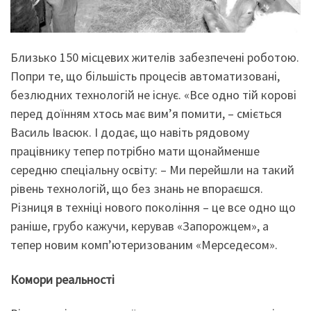
Близько 150 місцевих жителів забезпечені роботою.
Попри те, що більшість процесів автоматизовані,
безлюдних технологій не існує. «Все одно тій корові
перед доїнням хтось має вим’я помити, – сміється
Василь Івасюк. І додає, що навіть рядовому
працівнику тепер потрібно мати щонайменше
середню спеціальну освіту: – Ми перейшли на такий
рівень технологій, що без знань не впораєшся.
Різниця в техніці нового покоління – це все одно що
раніше, грубо кажучи, керував «Запорожцем», а
тепер новим комп’ютеризованим «Мерседесом».
Комори реальності