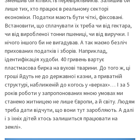
Зменшив би кількість перевіряльників. Залишив би
лише тих, хто працює в реальному секторі
економіки. Податки мають бути чіткі, фіксовані.
Встановити, що сплачувати їх треба чи від гектара,
чи від виробленої тонни пшениці, чи від виручки. І
нічого іншого би не вигадував. А так маємо безліч
прихованих податків і зборів. Наприклад,
ідентифікація худоби. 40 гривень вартує
пластмасова бирка на вухові тварини. До того ж, ці
гроші йдуть не до державної казни, а приватній
структурі, наближеній до когось у «верхах»… І за 5
років роботи у запропонованих мною умовах ми
станемо житницею не лише Європи, а й світу. Людям
треба дати відчути, що вони тут заробляють. А далі
і з їхніх дітей хтось залишиться працювати на
землі».