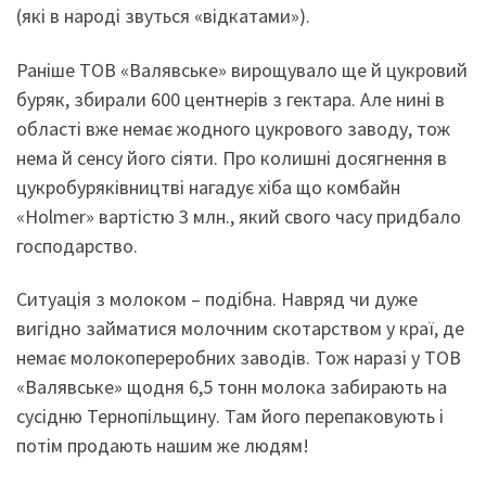
(які в народі звуться «відкатами»).
Раніше ТОВ «Валявське» вирощувало ще й цукровий
буряк, збирали 600 центнерів з гектара. Але нині в
області вже немає жодного цукрового заводу, тож
нема й сенсу його сіяти. Про колишні досягнення в
цукробуряківництві нагадує хіба що комбайн
«Holmer» вартістю 3 млн., який свого часу придбало
господарство.
Ситуація з молоком – подібна. Навряд чи дуже
вигідно займатися молочним скотарством у краї, де
немає молокопереробних заводів. Тож наразі у ТОВ
«Валявське» щодня 6,5 тонн молока забирають на
сусідню Тернопільщину. Там його перепаковують і
потім продають нашим же людям!