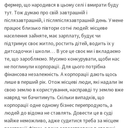
фермер, що народився в цьому селі і вмирати буду
тут. Тож думаю про свій завтрашній і
післязавтрашній, і післяпіслязавтрашній день. У мене
працює близько півтори сотні людей: місцеве
населення зайняте, має зарплату, будує чи
підтримує своє житло, ростить дітей, водить їх у
дитсадочки і школи… В усе це своє ми і вкладаємо
те, що заробляємо. Мусимо конкурувати, щоби нас
не поглинули корпорації. Для цього потрібна
фінансова незалежність. А корпорації дають щось
лише в перший рік. Отож місцеві люди, які надали їм
свою землю в користування, насправді ту землю вже
навряд чи бачитимуть. Скільки випадків, що
корпорації одне одному бізнес перепродують, а
людей до відома не ставлять. Довести це в суді
майже неможливо, адже судитися треба за місцем