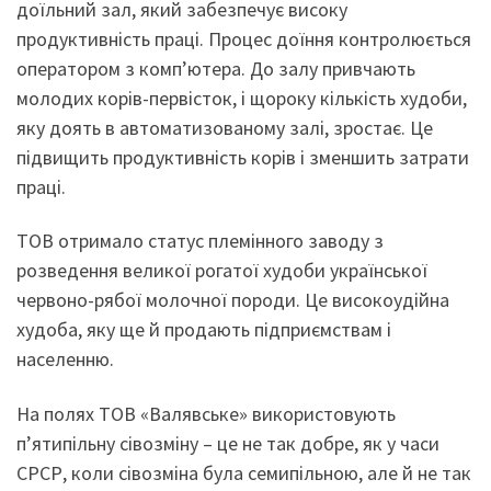
доїльний зал, який забезпечує високу
продуктивність праці. Процес доїння контролюється
оператором з комп’ютера. До залу привчають
молодих корів-первісток, і щороку кількість худоби,
яку доять в автоматизованому залі, зростає. Це
підвищить продуктивність корів і зменшить затрати
праці.
ТОВ отримало статус племінного заводу з
розведення великої рогатої худоби української
червоно-рябої молочної породи. Це високоудійна
худоба, яку ще й продають підприємствам і
населенню.
На полях ТОВ «Валявське» використовують
п’ятипільну сівозміну – це не так добре, як у часи
СРСР, коли сівозміна була семипільною, але й не так