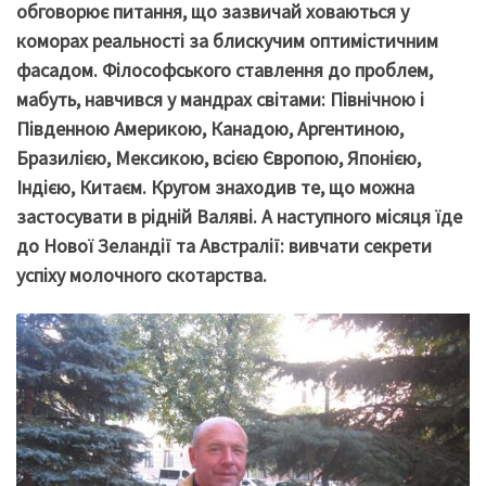
обговорює питання, що зазвичай ховаються у
коморах реальності за блискучим оптимістичним
фасадом.
Філософського ставлення до проблем,
мабуть, навчився у мандрах світами: Північною і
Південною Америкою, Канадою, Аргентиною,
Бразилією, Мексикою, всією Європою, Японією,
Індією, Китаєм. Кругом знаходив те, що можна
застосувати в рідній Валяві. А наступного місяця їде
до Нової Зеландії та Австралії: вивчати секрети
успіху молочного скотарства.