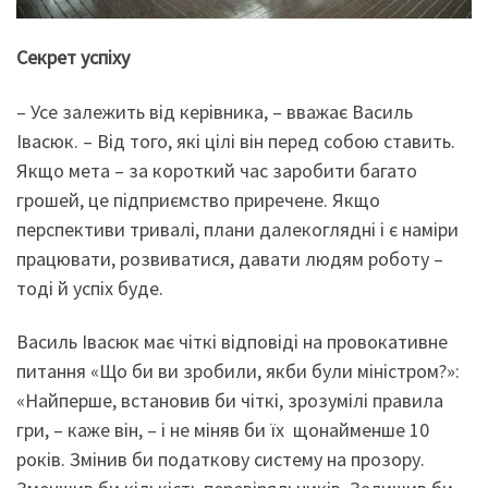
Секрет успіху
– Усе залежить від керівника, – вважає Василь
Івасюк. – Від того, які цілі він перед собою ставить.
Якщо мета – за короткий час заробити багато
грошей, це підприємство приречене. Якщо
перспективи тривалі, плани далекоглядні і є наміри
працювати, розвиватися, давати людям роботу –
тоді й успіх буде.
Василь Івасюк має чіткі відповіді на провокативне
питання «Що би ви зробили, якби були міністром?»:
«Найперше, встановив би чіткі, зрозумілі правила
гри, – каже він, – і не міняв би їх щонайменше 10
років. Змінив би податкову систему на прозору.