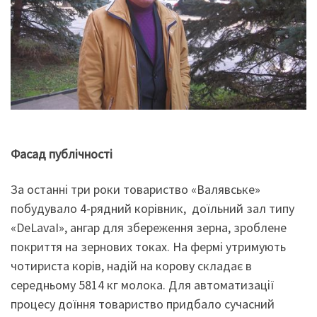
Фасад публічності
За останні три роки товариство «Валявське»
побудувало 4-рядний корівник, доїльний зал типу
«DeLavaI», ангар для збереження зерна, зроблене
покриття на зернових токах. На фермі утримують
чотириста корів, надій на корову складає в
середньому 5814 кг молока. Для автоматизації
процесу доїння товариство придбало сучасний