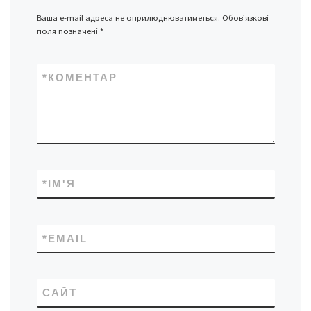
Ваша e-mail адреса не оприлюднюватиметься.
Обов’язкові
поля позначені
*
*
КОМЕНТАР
*
ІМ'Я
*
EMAIL
САЙТ