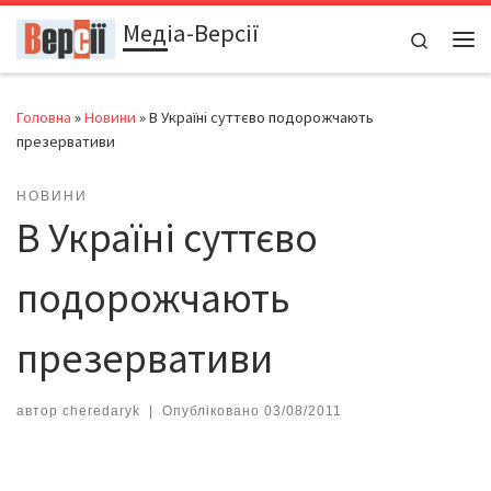
Медіа-Версії
Перейти до вмісту
Search
Ме
Головна
»
Новини
»
В Україні суттєво подорожчають
презервативи
НОВИНИ
В Україні суттєво
подорожчають
презервативи
автор
cheredaryk
|
Опубліковано
03/08/2011