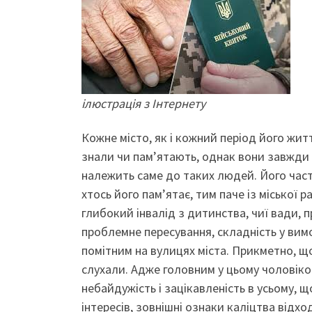
ілюстрація з Інтернету
Кожне місто, як і кожний період його житт
знали чи пам’ятають, однак вони завжди 
належить саме до таких людей. Його част
хтось його пам’ятає, тим паче із міської 
глибокий інвалід з дитинства, чиї вади, 
проблемне пересування, складність у вимо
помітним на вулицях міста. Прикметно, що 
слухали. Адже головним у цьому чоловіков
небайдужість і зацікавленість в усьому, 
інтересів, зовнішні ознаки каліцтва відхо