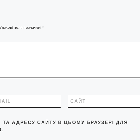
надавати до call –цент
при ДПА в Чернівецькі
області за телефонами
(037) 2 – 54-55-76 та (037
’язкові поля позначені
*
7-25-51
MAIL
САЙТ
L, ТА АДРЕСУ САЙТУ В ЦЬОМУ БРАУЗЕРІ ДЛЯ
.