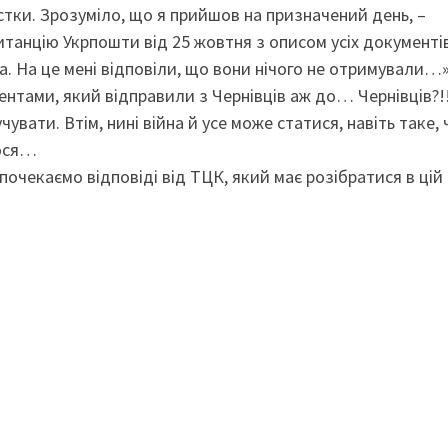
стки. Зрозуміло, що я прийшов на призначений день, –
итанцію Укрпошти від 25 жовтня з описом усіх документів
а. На це мені відповіли, що вони нічого не отримували…
нтами, який відправили з Чернівців аж до… Чернівців?!
вати. Втім, нині війна й усе може статися, навіть таке, 
лося…
очекаємо відповіді від ТЦК, який має розібратися в цій