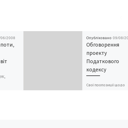
/06/2008
Опубліковано
09/08/2
споти,
Обговорення
проекту
віт
Податкового
кодексу
УК,
Свої пропозиції щодо
актор
необхідності внесення з
ька
доповнень до проекту
трет – син,
Податкового кодексу
ло друзів
України з питань
оподаткування та
адміністрування податк
зацікавлені особи мож