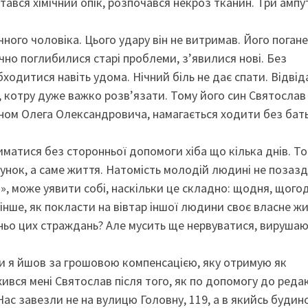
тався хімічний опік, розпочався некроз тканин. Три ампу
ного чоловіка. Цього удару він не витримав. Його погане 
чно поглибилися старі проблеми, з’явилися нові. Без
одитися навіть удома. Нічний біль не дає спати. Відвід
, котру дуже важко розв’язати. Тому його син Святослав
куном Олега Олександровича, намагається ходити без бат
атися без сторонньої допомоги хіба що кілька днів. Т
унок, а саме життя. Натомість молодій людині не позазд
іб», може уявити собі, наскільки це складно: щодня, щого
 інше, як покласти на вівтар іншої людини своє власне жи
ьо цих страждань? Але мусить ще нервуватися, вируша
ли я йшов за грошовою компенсацією, яку отримую як
ржився мені Святослав після того, як по допомогу до редак
ас завезли не на вулицю Головну, 119, а в якийсь будино