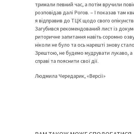
тримали певний час, а потім вручили пові
розповідав далі Рогов. – І показав там кв
я відправив до ТЦК щодо свого опікунств
Загубився рекомендований лист із докуме
риторичне запитання навіть соромно озвучу
ніколи не було та ось нарешті знову ста
Зрештою, не будемо мудрувати лукаво, а п
справі та пояснити свої дії.
Людмила Чередарик, «Версії»