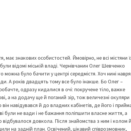
я, має знакових особистостей. Ймовірно, не всі містяни ї
були відомі міській владі. Чернівчанин Олег Шевченко
о можна було бачити у центрі середмістя. Хоч нині навря
ради. А років двадцять тому все було інакше. Бо Олег –
пробачте, одразу кидалися в очі: покручене тіло, важке
ві, а на додачу ще й поганий зір, тож величезні окуляри 
він навідувався й до владних кабінетів, де його і прийма
і були не вади і не бажання поліпшити власне життя, а
що відбувалося довкола. Після знайомства з ним і колом 
дили на задній план. Освічений, цікавий співрозмовник,