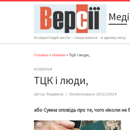
Перейти до вмісту
Меді
Усі версії подій життя – і ваша власна – в одному місці
Головна
»
Новини
»
ТЦК і люди,
НОВИНИ
ТЦК і люди,
автор
Людмила
|
Опубліковано
20/11/2024
або Сумна оповідь про те, чого ніколи не 