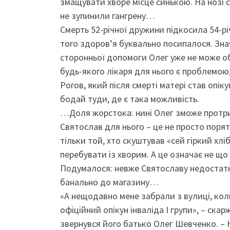
змащувати хворе місце синькою. На нозі с
не зупинили гангрену…
Смерть 52-річної дружини підкосила 54-річ
того здоров’я буквально посипалося. Зна
сторонньої допомоги Олег уже не може обх
будь-якого лікаря для нього є проблемою
Рогов, який після смерті матері став опі
бодай туди, де є така можливість.
…Доля жорстока: нині Олег зможе протрим
Святослав для нього – це не просто порят
тільки той, хто скуштував «сей гіркий хл
перебувати із хворим. А це означає не що
Подумалося: невже Святославу недостатн
банально до магазину…
«А нещодавно мене забрали з вулиці, ко
офіційний опікун інваліда І групи», – ска
звернувся його батько Олег Шевченко. – Н