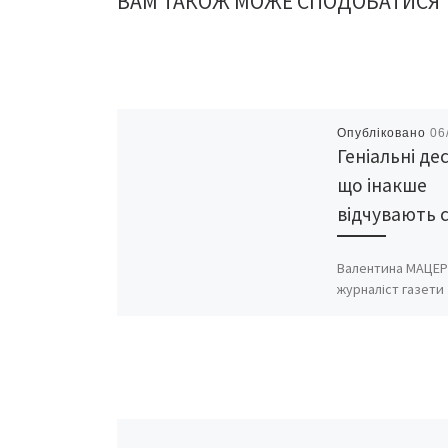
ВАМ ТАКОЖ МОЖЕ СПОДОБАТИСЯ
Опубліковано
06
Геніальні де
що інакше
відчувають с
Валентина МАЦЕР
журналіст газети
«Буковина», ред
журналу «Українс
ластівка» Мій пор
ручка, гітара, ко