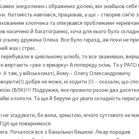
 самих знедолених і ображених долею, він знайшов себе 
уки. Натомість навчався, працював, а ще – створив сім’ю з
ихованням хлопчика та опікувався проблемами чернівчан
в насичено й багатогранно, хоча для нього було складн
 усьому дружина Олена. Все було гаразд, аж поки не пр
ний жах і стрес.
 перебували в цивільному шлюбі, то все зваживши, вирі
бо вертають «уже з ярмарку» й попереду осінь. Та у РАГСі 
 А там, у військкоматі, йому – Олегу Олександровичу
оворити(!) добре не може, ні ходити (!) – сказали, що сп
місію (ВЛК)!!! Подружжя, яке прожило разом два десятки
зайві клопоти. Та ще й беручи до уваги складність перес
не згадувати, бо вона, зрештою, нічого суттєвого не ма
у/ТЦК ще повернемося.
ега. Почалося все з банальної бешихи. Лікар порадив