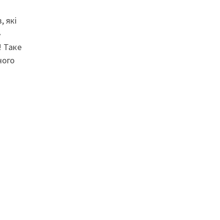
, які
»
! Таке
чого