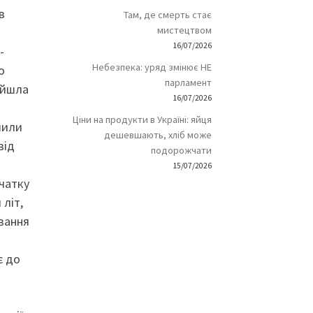
в
Там, де смерть стає
мистецтвом
16/07/2026
-
Небезпека: уряд змінює НЕ
о
парламент
ийшла
16/07/2026
Ціни на продукти в Україні: яйця
шили
дешевшають, хліб може
від
подорожчати
15/07/2026
очатку
 літ,
ування
є до