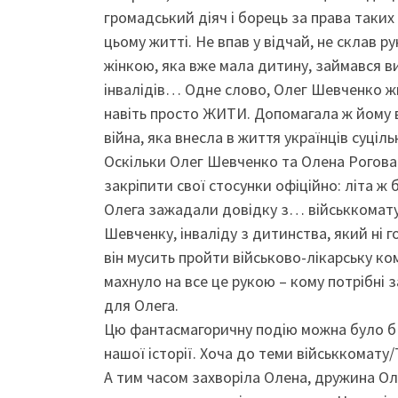
громадський діяч і борець за права таких
цьому житті. Не впав у відчай, не склав р
жінкою, яка вже мала дитину, займався в
інвалідів… Одне слово, Олег Шевченко жи
навіть просто ЖИТИ. Допомагала ж йому в
війна, яка внесла в життя українців суціль
Оскільки Олег Шевченко та Олена Рогова
закріпити свої стосунки офіційно: літа ж 
Олега зажадали довідку з… військкомату.
Шевченку, інваліду з дитинства, який ні г
він мусить пройти військово-лікарську ко
махнуло на все це рукою – кому потрібні 
для Олега.
Цю фантасмагоричну подію можна було б і 
нашої історії. Хоча до теми військкомат
А тим часом захворіла Олена, дружина Ол