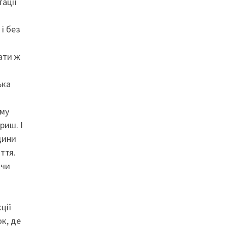
тації
і без
ати ж
ька
ому
риш. І
дини
ття.
ючи
ції
к, де