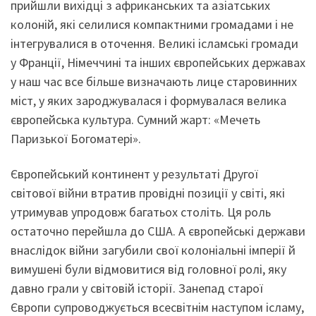
прийшли вихідці з африканських та азіатських
колоній, які селилися компактними громадами і не
інтегрувалися в оточення. Великі ісламські громади
у Франції, Німеччині та інших європейських державах
у наш час все більше визначають лице старовинних
міст, у яких зароджувалася і формувалася велика
європейська культура. Сумний жарт: «Мечеть
Паризької Богоматері».
Європейський континент у результаті Другої
світової війни втратив провідні позиції у світі, які
утримував упродовж багатьох століть. Ця роль
остаточно перейшла до США. А європейські держави
внаслідок війни загубили свої колоніальні імперії й
вимушені були відмовитися від головної ролі, яку
давно грали у світовій історії. Занепад старої
Європи супроводжується всесвітнім наступом ісламу,