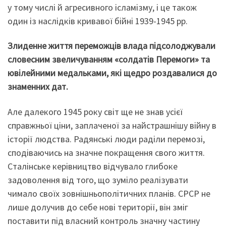
у тому числі й агресивного ісламізму, і це також
один із наслідків кривавої бійні 1939-1945 рр.
Злиденне життя переможців влада підсолоджували
словесним звеличуванням «солдатів Перемоги» та
ювілейними медальками, які щедро роздавалися до
знаменних дат.
Але далекого 1945 року світ ще не знав усієї
справжньої ціни, заплаченої за найстрашнішу війну в
історії людства. Радянські люди раділи перемозі,
сподіваючись на значне покращення свого життя.
Сталінське керівництво відчувало глибоке
задоволення від того, що зуміло реалізувати
чимало своїх зовнішньополітичних планів. СРСР не
лише долучив до себе нові території, він зміг
поставити під власний контроль значну частину