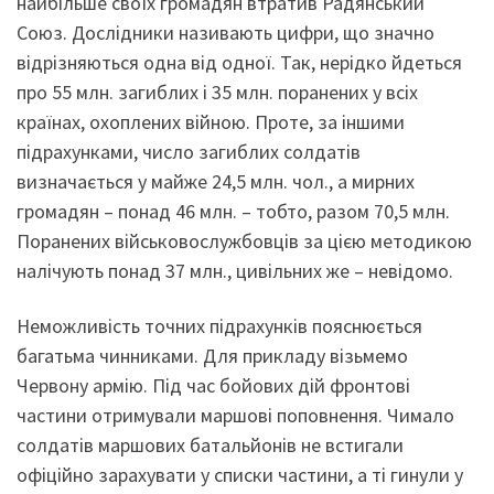
найбільше своїх громадян втратив Радянський
Союз. Дослідники називають цифри, що значно
відрізняються одна від одної. Так, нерідко йдеться
про 55 млн. загиблих і 35 млн. поранених у всіх
країнах, охоплених війною. Проте, за іншими
підрахунками, число загиблих солдатів
визначається у майже 24,5 млн. чол., а мирних
громадян – понад 46 млн. – тобто, разом 70,5 млн.
Поранених військовослужбовців за цією методикою
налічують понад 37 млн., цивільних же – невідомо.
Неможливість точних підрахунків пояснюється
багатьма чинниками. Для прикладу візьмемо
Червону армію. Під час бойових дій фронтові
частини отримували маршові поповнення. Чимало
солдатів маршових батальйонів не встигали
офіційно зарахувати у списки частини, а ті гинули у