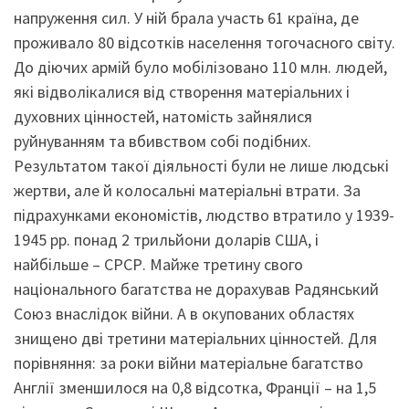
напруження сил. У ній брала участь 61 країна, де
проживало 80 відсотків населення тогочасного світу.
До діючих армій було мобілізовано 110 млн. людей,
які відволікалися від створення матеріальних і
духовних цінностей, натомість зайнялися
руйнуванням та вбивством собі подібних.
Результатом такої діяльності були не лише людські
жертви, але й колосальні матеріальні втрати. За
підрахунками економістів, людство втратило у 1939-
1945 рр. понад 2 трильйони доларів США, і
найбільше – СРСР. Майже третину свого
національного багатства не дорахував Радянський
Союз внаслідок війни. А в окупованих областях
знищено дві третини матеріальних цінностей. Для
порівняння: за роки війни матеріальне багатство
Англії зменшилося на 0,8 відсотка, Франції – на 1,5