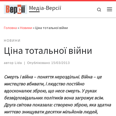
Медіа-Версії
Перейти до вмісту
Search
Ме
Головна
»
Новини
»
Ціна тотальної війни
НОВИНИ
Ціна тотальної війни
автор
Lida
|
Опубліковано
15/03/2013
Смерть і війна – поняття нероздільні. Війна – це
мистецтво вбивати, і людство постійно
вдосконалює зброю, що несе смерть.
У руках
безвідповідальних політиків вона загрожує всім.
Друга світова показала: створено зброю, яка здатна
миттєво знищувати десятки мільйонів людей,