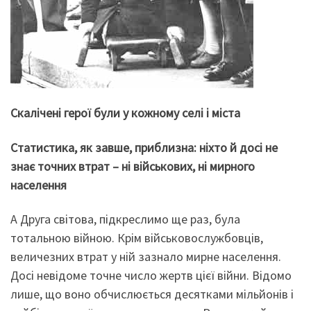
Скалічені герої були у кожному селі і міста
Статистика, як завше, приблизна: ніхто й досі не
знає точних втрат – ні військових, ні мирного
населення
А Друга світова, підкреслимо ще раз, була
тотальною війною. Крім військовослужбовців,
величезних втрат у ній зазнало мирне населення.
Досі невідоме точне число жертв цієї війни. Відомо
лише, що воно обчислюється десятками мільйонів і