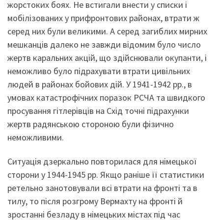
жорстоких боях. Не встигали внести у списки і
мобілізованих у прифронтових районах, втрати ж
серед них були великими. А серед загиблих мирних
мешканців далеко не завжди відомим було число
жертв каральних акцій, що здійснювали окупанти, і
неможливо було підрахувати втрати цивільних
людей в районах бойових дій. У 1941-1942 рр., в
умовах катастрофічних поразок РСЧА та швидкого
просування гітлерівців на Схід точні підрахунки
жертв радянською стороною були фізично
неможливими.
Ситуація дзеркально повторилася для німецької
сторони у 1944-1945 рр. Якщо раніше її статистики
ретельно занотовували всі втрати на фронті та в
тилу, то після розгрому Вермахту на фронті й
зростанні безладу в німецьких містах під час