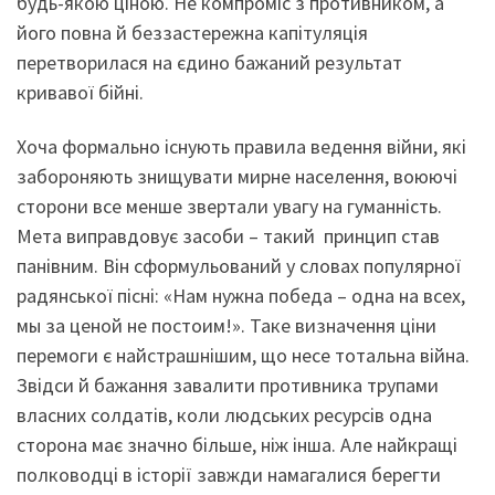
будь-якою ціною. Не компроміс з противником, а
його повна й беззастережна капітуляція
перетворилася на єдино бажаний результат
кривавої бійні.
Хоча формально існують правила ведення війни, які
забороняють знищувати мирне населення, воюючі
сторони все менше звертали увагу на гуманність.
Мета виправдовує засоби – такий принцип став
панівним. Він сформульований у словах популярної
радянської пісні: «Нам нужна победа – одна на всех,
мы за ценой не постоим!». Таке визначення ціни
перемоги є найстрашнішим, що несе тотальна війна.
Звідси й бажання завалити противника трупами
власних солдатів, коли людських ресурсів одна
сторона має значно більше, ніж інша. Але найкращі
полководці в історії завжди намагалися берегти