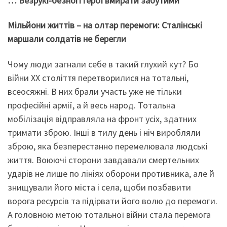
… Безрукі-безногі герої вмирати забутими
Мільйони життів – на олтар перемоги: Сталінські
маршали солдатів не берегли
Чому люди загнали себе в такий глухий кут? Бо
війни ХХ століття перетворилися на тотальні,
всеосяжні. В них брали участь уже не тільки
професійні армії, а й весь народ. Тотальна
мобілізація відправляла на фронт усіх, здатних
тримати зброю. Інші в тилу день і ніч виробляли
зброю, яка безперестанно перемелювала людські
життя. Воюючі сторони завдавали смертельних
ударів не лише по лініях оборони противника, але й
знищували його міста і села, щоби позбавити
ворога ресурсів та підірвати його волю до перемоги.
А головною метою тотальної війни стала перемога