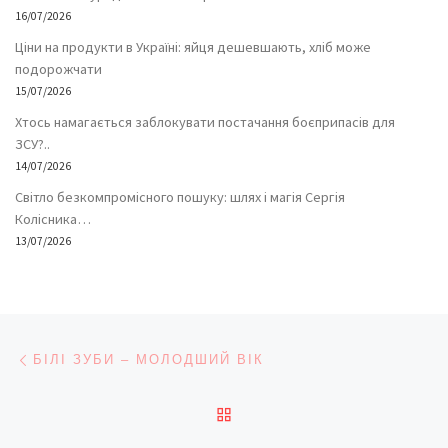
16/07/2026
Ціни на продукти в Україні: яйця дешевшають, хліб може
подорожчати
15/07/2026
Хтось намагається заблокувати постачання боєприпасів для
ЗСУ?..
14/07/2026
Світло безкомпромісного пошуку: шлях і магія Сергія
Колісника…
13/07/2026
Навігація записів
Попередній запис
БІЛІ ЗУБИ – МОЛОДШИЙ ВІК
ПОВЕРНУТИСЯ ДО СПИС