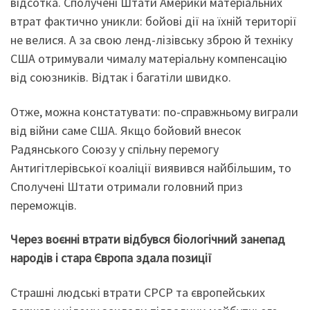
відсотка. Сполучені Штати Америки матеріальних
втрат фактично уникли: бойові дії на їхній території
не велися. А за свою ленд-лізівську зброю й техніку
США отримували чималу матеріальну компенсацію
від союзників. Відтак і багатіли швидко.
Отже, можна констатувати: по-справжньому виграли
від війни саме США. Якщо бойовий внесок
Радянського Союзу у спільну перемогу
Антигітлерівської коаліції виявився найбільшим, то
Сполучені Штати отримали головний приз
переможців.
Через воєнні втрати відбувся біологічний занепад
народів і стара Європа здала позиції
Страшні людські втрати СРСР та європейських