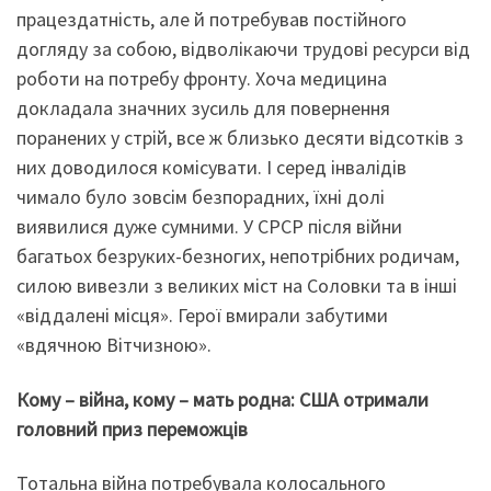
працездатність, але й потребував постійного
догляду за собою, відволікаючи трудові ресурси від
роботи на потребу фронту. Хоча медицина
докладала значних зусиль для повернення
поранених у стрій, все ж близько десяти відсотків з
них доводилося комісувати. І серед інвалідів
чимало було зовсім безпорадних, їхні долі
виявилися дуже сумними. У СРСР після війни
багатьох безруких-безногих, непотрібних родичам,
силою вивезли з великих міст на Соловки та в інші
«віддалені місця». Герої вмирали забутими
«вдячною Вітчизною».
Кому – війна, кому – мать родна: США отримали
головний приз переможців
Тотальна війна потребувала колосального