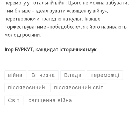
перемогу у тотальній війні. Цього не можна забувати,
тим більше – ідеалізувати «священну війну»,
перетворюючи трагедію на культ. Інакше
торжествуватиме «побєдобєсіє», як його називають
молоді росіяни.
Ігор БУРКУТ, кандидат історичних наук
війна
Вітчизна
Влада
переможці
післявоєнний
післявоєнний світ
Світ
священна війна