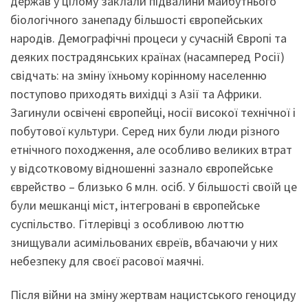
держав у цілому заклали підвалини майбутнього
біологічного занепаду більшості європейських
народів. Демографічні процеси у сучасній Європі та
деяких пострадянських країнах (насамперед Росії)
свідчать: на зміну їхньому корінному населенню
поступово приходять вихідці з Азії та Африки.
Загинули освічені європейці, носії високої технічної і
побутової культури. Серед них були люди різного
етнічного походження, але особливо великих втрат
у відсотковому відношенні зазнало європейське
єврейство – близько 6 млн. осіб. У більшості своїй це
були мешканці міст, інтегровані в європейське
суспільство. Гітлерівці з особливою люттю
знищували асимільованих євреїв, вбачаючи у них
небезпеку для своєї расової маячні.
Після війни на зміну жертвам нацистського геноциду