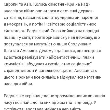
Європи та Азії. Колись самотня «Країна Рад»
внаслідок війни опинилася в оточенні держав-
сателітів, названих спочатку «країнами народної
демократії», а потім і «світовою соціалістичною
системою». Радянський Союз вийшов на провідні
позиції у світі, перетворившись у наддержаву, що
поступалася за могутністю лише Сполученим
Штатам Америки. Декому здавалося, що невдовзі
вдасться реалізувати найфантастичніші плани
комуністів і збудувати суспільство соціальної
справедливості й загального щастя. Але замість
цього з роками все сильніше відчувалися негативні
наслідки війни.
Радянське керівництво не зрозуміло нових викликів
часу і не знайшло на них адекватної відповіді. У
суспільстві зростала майнова нерівність,