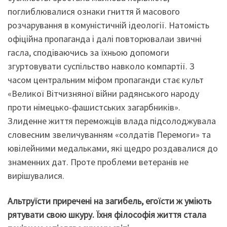
поглиблювалися ознаки гниття й масового
розчарування в комуністичній ідеології. Натомість
офіційна пропаганда і далі повторювалаи звичні
гасла, сподіваючись за їхньою допомоги
згуртовувати суспільство навколо компартії. З
часом центральним міфом пропаганди стає культ
«Великої Вітчизняної війни радянського народу
проти німецько-фашистських загарбників».
Злиденне життя переможців влада підсолоджувала
словесним звеличуванням «солдатів Перемоги» та
ювілейними медальками, які щедро роздавалися до
знаменних дат. Проте проблеми ветеранів не
вирішувалися.
Альтруїсти приречені на загибель, егоїсти ж уміють
рятувати свою шкуру. Їхня філософія життя стала