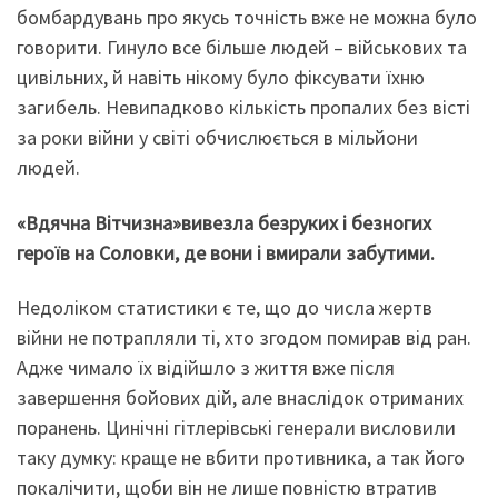
бомбардувань про якусь точність вже не можна було
говорити. Гинуло все більше людей – військових та
цивільних, й навіть нікому було фіксувати їхню
загибель. Невипадково кількість пропалих без вісті
за роки війни у світі обчислюється в мільйони
людей.
«Вдячна Вітчизна»вивезла безруких і безногих
героїв на Соловки, де вони і вмирали забутими.
Недоліком статистики є те, що до числа жертв
війни не потрапляли ті, хто згодом помирав від ран.
Адже чимало їх відійшло з життя вже після
завершення бойових дій, але внаслідок отриманих
поранень. Цинічні гітлерівські генерали висловили
таку думку: краще не вбити противника, а так його
покалічити, щоби він не лише повністю втратив