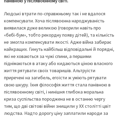
панівною у післявоєнному світі.
Людські втрати по-справжньому так і не вдалося
компенсувати. Хоча післявоєнна народжуваність
виявилася дуже великою (говорили навіть про
«бебі-бум», тобто рекордну появу дітей), та кількість
не змогла компенсувати якості. Адже війна забирає
найкращих. Гинуть найбільш відповідальні й порядні,
які не ховаються за чужі спини, а першими
піднімаються в атаку або кидаються ціною власного
життя рятувати своїх товаришів. Альтруїсти
приречені на загибель, егоїсти ж уміють рятувати
свою шкуру. Їхня філософія життя стала панівною в
післявоєнному світі, і нинішня глибока моральна
криза суспільства породжена не в останню чергу
тим, що дві світові війни знищили у ХХ столітті цвіт
людства. Надто дорогу ціну заплатили народи за