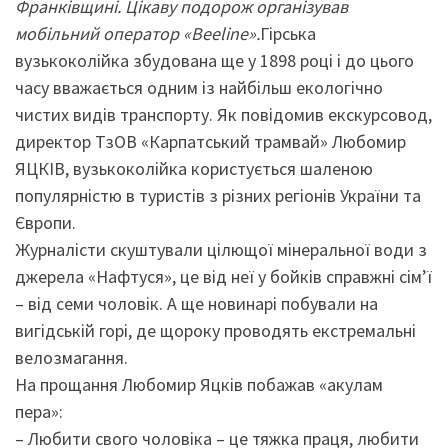
Франківщині. Цікаву подорож організував
мобільний оператор «Beeline».
Гірська
вузькоколійка збудована ще у 1898 році і до цього
часу вважається одним із найбільш екологічно
чистих видів транспорту. Як повідомив екскурсовод,
директор ТзОВ «Карпатський трамвай» Любомир
ЯЦКІВ, вузькоколійка користується шаленою
популярністю в туристів з різних регіонів України та
Європи.
Журналісти скуштували цілющої мінеральної води з
джерела «Нафтуся», це від неї у бойків справжні сім’ї
– від семи чоловік. А ще новинарі побували на
вигідській горі, де щороку проводять екстремальні
велозмагання.
На прощання Любомир Яцків побажав «акулам
пера»:
– Любити свого чоловіка – це тяжка праця, любити