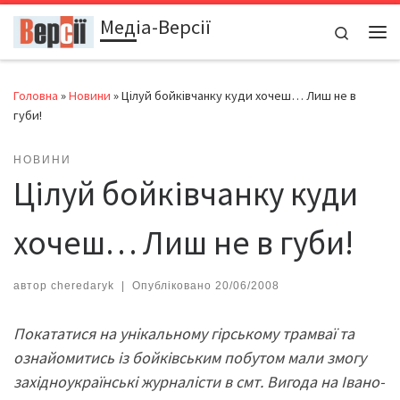
Медіа-Версії
Перейти до вмісту
Search
Ме
Головна
»
Новини
»
Цілуй бойківчанку куди хочеш… Лиш не в
губи!
НОВИНИ
Цілуй бойківчанку куди
хочеш… Лиш не в губи!
автор
cheredaryk
|
Опубліковано
20/06/2008
Покататися на унікальному гірському трамваї та
ознайомитись із бойківським побутом мали змогу
західноукраїнські журналісти в смт. Вигода на Івано-