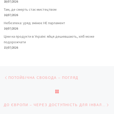
18/07/2026
Там, де смерть стає мистецтвом
16/07/2026
Небезпека: уряд змінює НЕ парламент
16/07/2026
Ціни на продукти в Україні: яйця дешевшають, хліб може
подорожчати
15/07/2026
Навігація записів
Попередній запис
ПОТОЙБІЧНА СВОБОДА – ПОГЛЯД
ПОВЕРНУТИСЯ ДО СПИС
На
ДО ЄВРОПИ – ЧЕРЕЗ ДОСТУПНІСТЬ ДЛЯ ІНВАЛІДІВ