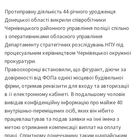
Протиправну діяльність 44-річного уродженця
Донецької області викрили співробітники
Чернівецького районного управління поліції спільно
з оперативниками обласного управління
Департаменту стратегічних розслідувань НПУ під
процесуальним керівництвом Чернівецької окружної
прокуратури.
Правоохоронці встановили, що фігурант, діючи за
довіреності від ФОПа однієї місцевої будівельної
фірми, отримав реквізити для входу та авторизації
в її електронному кабінеті. В подальшому чоловік
вивідав конфіденційну інформацію про майже 40
внутрішньо-переміщених осіб, яких він нібито
працевлаштував та подав заявки на їхні імена з
метою отримання компенсації виплат на оплату
праці. Спритному донеччанину таким шахрайським