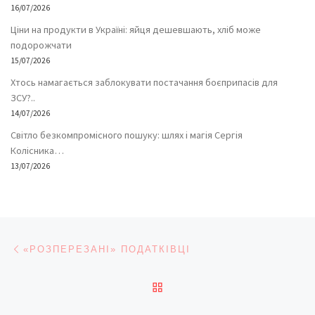
16/07/2026
Ціни на продукти в Україні: яйця дешевшають, хліб може
подорожчати
15/07/2026
Хтось намагається заблокувати постачання боєприпасів для
ЗСУ?..
14/07/2026
Світло безкомпромісного пошуку: шлях і магія Сергія
Колісника…
13/07/2026
Навігація записів
Попередній запис
«РОЗПЕРЕЗАНІ» ПОДАТКІВЦІ
ПОВЕРНУТИСЯ ДО СПИС
На