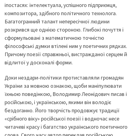
іпостасях: інтелектуала, успішного підприємця,
композитора, здібного політичного технолога.
Багатогранний талант непересічної людини
розкрився ще однією стороною. Глибокі почуття і
сформульовані з математичною точністю
філософські думки втілені ним у поетичних рядках.
Причому поезії справжньої, вистражданої серцем й
відлитої у досконалі форми.
Доки нездари-політики протиставляли громадян
України за мовною ознакою, щоби маніпулювати
їхньою поведінкою, Володимир Леонідович писав і
російською, і українською, якими він володіє
бездоганно. Його творчість продовжує традиції
«срібного віку» російської поезії і водночас несе
читачеві красу і багатство українського поетичного
слова. Свого часу автор переклав російською