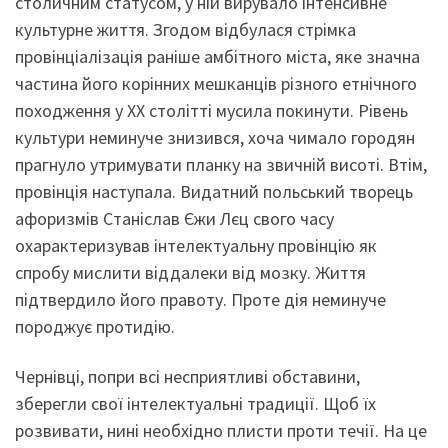
столичним статусом, у ній вирувало інтенсивне
культурне життя. Згодом відбулася стрімка
провінціалізація раніше амбітного міста, яке значна
частина його корінних мешканців різного етнічного
походження у ХХ столітті мусила покинути. Рівень
культури неминуче знизився, хоча чимало городян
прагнуло утримувати планку на звичній висоті. Втім,
провінція наступала. Видатний польський творець
афоризмів Станіслав Єжи Лєц свого часу
охарактеризував інтелектуальну провінцію як
спробу мислити віддалеки від мозку. Життя
підтвердило його правоту. Проте дія неминуче
породжує протидію.
Чернівці, попри всі несприятливі обставини,
зберегли свої інтелектуальні традиції. Щоб їх
розвивати, нині необхідно плисти проти течії. На це