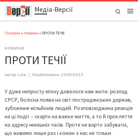
Медіа-Версії
Перейти до вмісту
Search
Ме
Головна
»
Новини
»
ПРОТИ ТЕЧІЇ
НОВИНИ
ПРОТИ ТЕЧІЇ
автор
Lida
|
Опубліковано
23/05/2013
У дуже непросту епоху довелося нам жити: розпад
СРСР, болісна поява на світ пострадянських держав,
зубожіння мільйонів людей. Розповсюджена реакція
на ці події – скарги на важке життя, а то й прокляття
на адресу нинішніх часів. Проте не варто забувати,
що живемо лише раз і кожен з нас не тільки