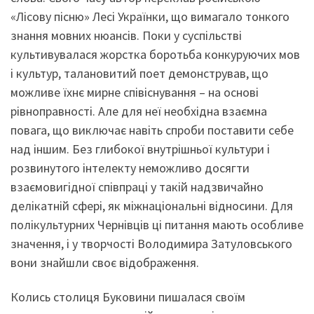
«Лісову пісню» Лесі Українки, що вимагало тонкого
знання мовних нюансів. Поки у суспільстві
культивувалася жорстка боротьба конкуруючих мов
і культур, талановитий поет демонстрував, що
можливе їхнє мирне співіснування – на основі
рівноправності. Але для неї необхідна взаємна
повага, що виключає навіть спроби поставити себе
над іншим. Без глибокої внутрішньої культури і
розвинутого інтелекту неможливо досягти
взаємовигідної співпраці у такій надзвичайно
делікатній сфері, як міжнаціональні відносини. Для
полікультурних Чернівців ці питання мають особливе
значення, і у творчості Володимира Затуловського
вони знайшли своє відображення.
Колись столиця Буковини пишалася своїм