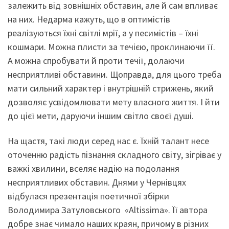
залежить від зовнішніх обставин, але й сам впливає
на них. Недарма кажуть, що в оптимістів
реалізуються їхні світлі мрії, а у песимістів – їхні
кошмари. Можна плисти за течією, проклинаючи її.
А можна спробувати й проти течії, долаючи
несприятливі обставини. Щоправда, для цього треба
мати сильний характер і внутрішній стрижень, який
дозволяє усвідомлювати мету власного життя. І йти
до цієї мети, даруючи іншим світло своєї душі.
На щастя, такі люди серед нас є. Їхній талант несе
оточенню радість пізнання складного світу, зігріває у
важкі хвилини, вселяє надію на подолання
несприятливих обставин. Днями у Чернівцях
відбулася презентація поетичної збірки
Володимира Затуловського «Altissima». Її автора
добре знає чимало наших краян, причому в різних