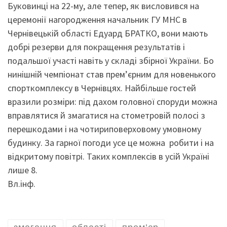
Буковинці на 22-му, але тепер, як висловився на
церемонії нагородження начальник ГУ МНС в
Чернівецькій області Едуард БРАТКО, вони мають
добрі резерви для покращення результатів і
подальшої участі навіть у складі збірної України. Бо
нинішній чемпіонат став прем’єрним для новенького
спорткомплексу в Чернівцях. Найбільше гостей
вразили розміри: під дахом головної споруди можна
вправлятися й змагатися на стометровій полосі з
перешкодами і на чотириповерховому умовному
будинку. За гарної погоди усе це можна робити і на
відкритому повітрі. Таких комплексів в усій Україні
лише 8.
Вл.інф.