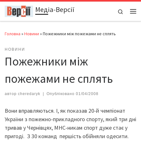
Медіа-Версії
Перейти до вмісту
Search
Ме
Головна
»
Новини
»
Пожежники між пожежами не сплять
НОВИНИ
Пожежники між
пожежами не сплять
автор
cheredaryk
|
Опубліковано
01/04/2008
Вони вправляються. І, як показав 20-й чемпіонат
України з пожежно-прикладного спорту, який три дні
тривав у Чернівцях, МНС-никам спорт дуже стає у
пригоді. З 30 команд першість обійняли одесити.