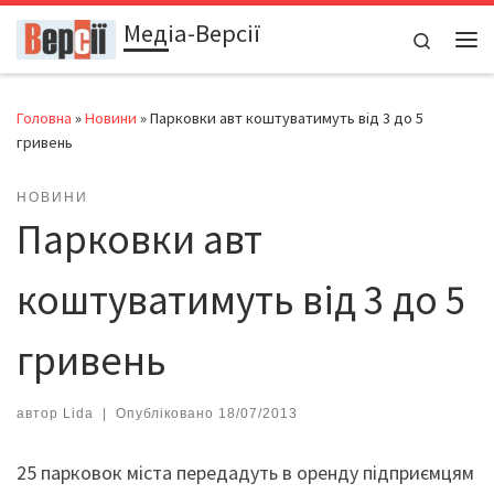
Медіа-Версії
Перейти до вмісту
Search
Ме
Головна
»
Новини
»
Парковки авт коштуватимуть від 3 до 5
гривень
НОВИНИ
Парковки авт
коштуватимуть від 3 до 5
гривень
автор
Lida
|
Опубліковано
18/07/2013
25 парковок міста передадуть в оренду підприємцям