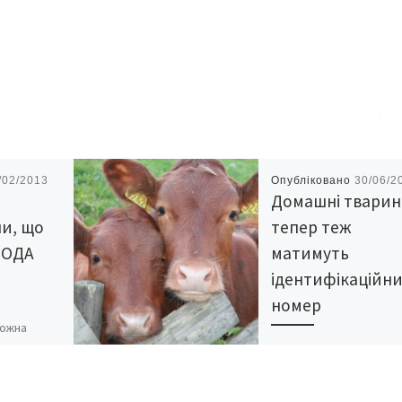
/02/2013
Опубліковано
30/06/2
Домашні твари
и, що
тепер теж
 ОДА
матимуть
ідентифікаційн
номер
можна
на
Продаж молока та м’яс
забороняється без
ації
ідентифікації тварин: