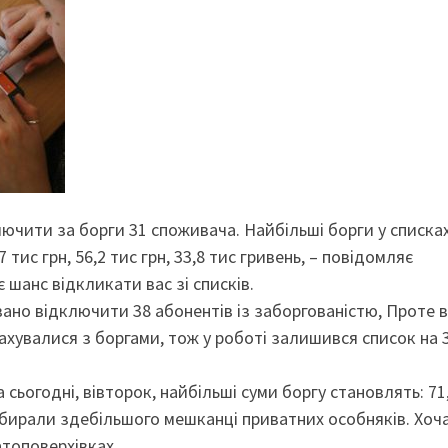
лючити за борги 31 споживача. Найбільші борги у списка
тис грн, 56,2 тис грн, 33,8 тис гривень, – повідомляє
є шанс відкликати вас зі списків.
ано відключити 38 абонентів із заборгованістю, Проте в
ахувалися з боргами, тож у роботі залишився список на 
.
 сьогодні, вівторок, найбільші суми боргу становлять: 71
 назбирали здебільшого мешканці приватних особняків. Хоч
атоповерхівках.