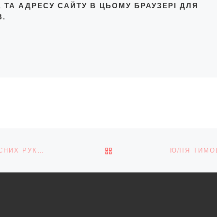
L, ТА АДРЕСУ САЙТУ В ЦЬОМУ БРАУЗЕРІ ДЛЯ
.
ПОВЕРНУТИСЯ ДО СПИС
АГЕНЦІЯ ОБОРОННИХ ЗАКУПІВЕЛЬ НАРЕШТІ У ЧЕСНИХ РУКАХ