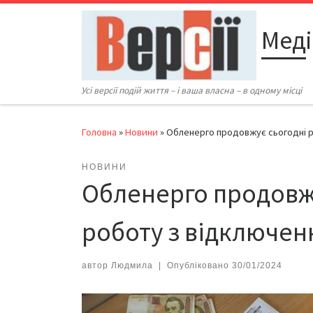
Перейти до вмісту
Меді
Усі версії подій життя – і ваша власна – в одному місці
Головна
»
Новини
»
Обленерго продовжує сьогодні р
НОВИНИ
Обленерго продовжу
роботу з відключен
автор
Людмила
|
Опубліковано
30/01/2024