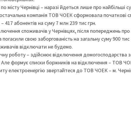
о місту Чернівці – наразі йдеться лише про найбільші с
опостачальна компанія ТОВ ЧОЕК сформовала початкові с
 417 абонентів на суму 7 млн 239 тис грн.
ключення споживачів у Чернівцях, після попереджень про
погасили свою заборгованість на загальну суму 900 тис г
поживачів відключати не будемо.
ічну роботу – здійснює відключення домогосподарства з
. Але формує списки боржників на відключення – ТОВ ЧО
житу електроенергію звертайтеся до ТОВ ЧОЕК – м. Черні