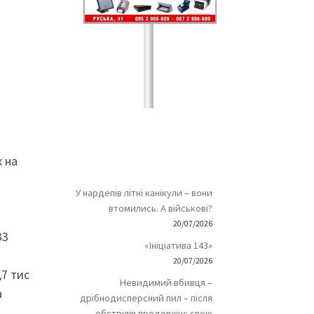
х на
У нардепів літні канікули – вони
втомились. А військові?
20/07/2026
33
«Ініціатива 143»
20/07/2026
,7 тис
Невидимий вбивця –
а
дрібнодисперсний пил – після
обстрілів продовжує свою