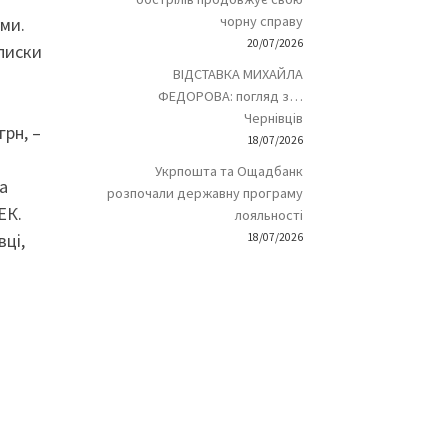
чорну справу
уми.
20/07/2026
писки
ВІДСТАВКА МИХАЙЛА
ФЕДОРОВА: погляд з…
Чернівців
рн, –
18/07/2026
Укрпошта та Ощадбанк
а
розпочали державну програму
ЕК.
лояльності
вці,
18/07/2026