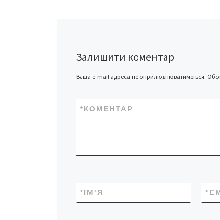
повідомили, що т
них надійшло 343
від громадян. До
губернатора Бук
Михайла […]
Залишити коментар
Ваша e-mail адреса не оприлюднюватиметься.
Обов
*
КОМЕНТАР
*
ІМ'Я
*
E