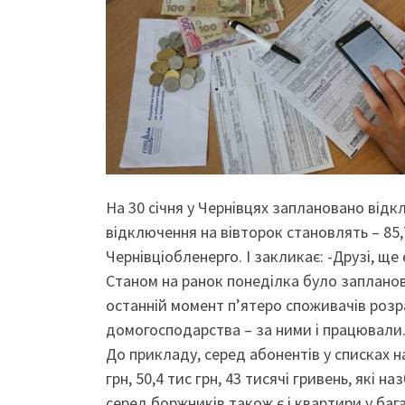
На 30 січня у Чернівцях заплановано відк
відключення на вівторок становлять – 85,7 
Чернівціобленерго. І закликає: -Друзі, ще 
Станом на ранок понеділка було запланов
останній момент п’ятеро споживачів розр
домогосподарства – за ними і працювали
До прикладу, серед абонентів у списках на
грн, 50,4 тис грн, 43 тисячі гривень, які
серед боржників також є і квартири у баг