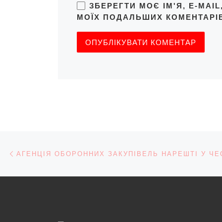
ЗБЕРЕГТИ МОЄ ІМ'Я, E-MAI
МОЇХ ПОДАЛЬШИХ КОМЕНТАРІВ
Навігація записів
Попередній запис