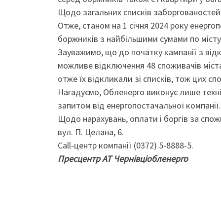
Щодо загальних списків заборгованостей п
Отже, станом на 1 січня 2024 року енерг
боржників з найбільшими сумами по місту –
Зауважимо, що до початку кампанії з від
можливе відключення 48 споживачів міста 
отже їх відкликали зі списків, тож цих с
Нагадуємо, Обленерго виконує лише техн
запитом від енергопостачальної компанії
Щодо нарахувань, оплати і боргів за спо
вул. П. Целана, 6.
Call-центр компанії (0372) 5-8888-5.
Пресцентр АТ Чернівціобленерго