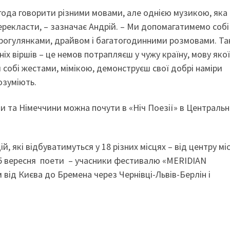
агода говорити різними мовами, але однією музикою, яка
перекласти, – зазначає Андрій. – Ми допомагатимемо собі
прогулянками, драйвом і багатогодинними розмовами. Та
іх віршів – це немов потрапляєш у чужу країну, мову якої
 собі жестами, мімікою, демонструєш свої добрі наміри
озуміють.
ни та Німеччини можна почути в «Ніч Поезії» в Централь
, які відбуватимуться у 18 різних місцях – від центру мі
 25 вересня поети – учасники фестивалю «MERIDIAN
ід Києва до Бремена через Чернівці-Львів-Берлін і