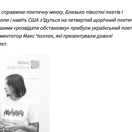
 справжню поетичну мекку. Близько півсотні поетів і
ропи і навіть США з’їдуться на четвертий щорічний поет
шими «розвідати обстановку» прибули український поет
ментатор Макс Чоллек, які презентували доволі
кт.