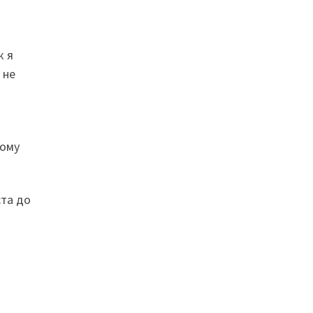
к я
 не
ному
ста до