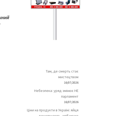
ичний
Там, де смерть стає
мистецтвом
16/07/2026
Небезпека: уряд змінює НЕ
парламент
16/07/2026
Ціни на продукти в Україні: яйця
дешевшають, хліб може