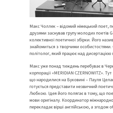
Макс Чоллек – відомий німецький поет, пе
друзями заснував групу молодих поетів G
колективної поетичної збірки. Його нази
знайомиться з творчими особистостями. С
політолог, який працює над дисертацією п
Макс уже понад тиждень перебуває в Черн
корпорації «MERIDIAN CZERNOWITZ». Тут в
що народилися на Буковині – Пауля Целан
готується представити незвичний поетич
Любкою. Ідея його полягає в тому, що по
мови оригіналу. Координатор міжнародної
перекладає вірші англійською, а згодом 