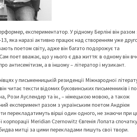
рформер, експериментатор. У рідному Берліні він разом 
-13, яка наразі активно працює над створенням уже друго
вають поетом світу, адже він багато подорожує та
ам поет вважає, що у нього є два життя: в одному він вч
ро антисемітизм, а в іншому – літератор і музикант.
івцях у письменницькій резиденції Міжнародної літерат
ін читає тексти відомих буковинських письменників і по
а, Рози Ауслендер та ін., – німецькою мовою, а також
ний експеримент разом з українським поетом Андрієм
ети перекладатимуть вірші один одного, не знаючи при 
 корпорації Meridian Czernowitz Євгенія Лопата спочатк
обидва митці за цими перекладами пишуть свої твори.