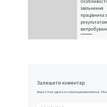
Особливості
звільнення
працівника 
результата
випробуван
Так як право визн
відповідає праців
відповідає робот
доручається, на
роботодавцеві, т
належним чином
аргументувати с
рішення, оскільк
Залишити коментар
розірвання трудо
договору з цих п
може бути оскар
Ваша e-mail адреса не оприлюднюватиметься.
Обов
працівником