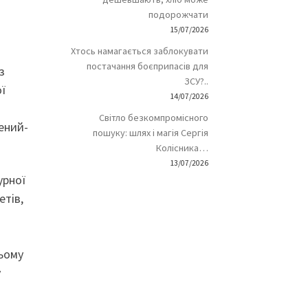
подорожчати
15/07/2026
Хтось намагається заблокувати
постачання боєприпасів для
з
ЗСУ?..
ї
14/07/2026
Світло безкомпромісного
ений-
пошуку: шлях і магія Сергія
Колісника…
13/07/2026
урної
етів,
цьому
у