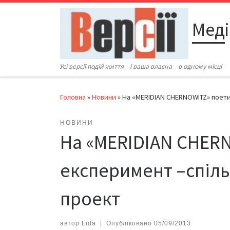
Перейти до вмісту
Меді
Усі версії подій життя – і ваша власна – в одному місці
Головна
»
Новини
»
На «MERIDIAN CHERNOWITZ» поети
НОВИНИ
На «MERIDIAN CHER
експеримент –спіль
проект
автор
Lida
|
Опубліковано
05/09/2013