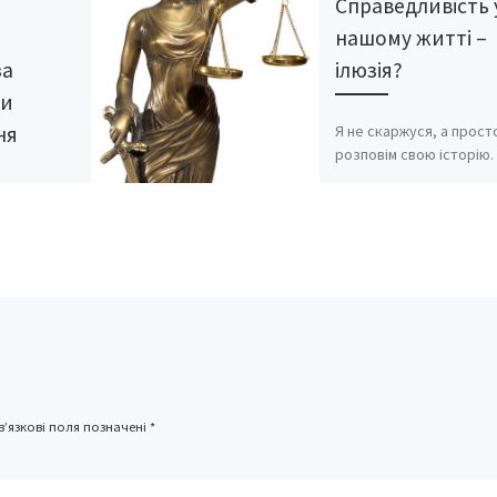
Справедливість 
нашому житті –
за
ілюзія?
ми
Я не скаржуся, а прост
ня
розповім свою історію.
Працюю медсестрою у
ачати,
дитячій поліклініці. Ма
ник чи не
трьох дітей. Старшій, М
і, що йому
12 років, середній, Діан
лежить
[…]
о він має
воє
и
вого
ідстав
жене
’язкові поля позначені
*