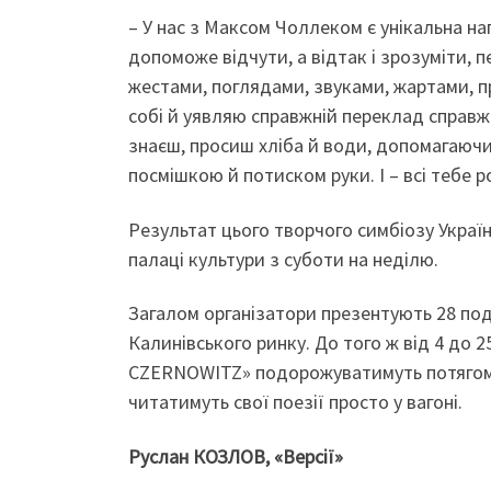
– У нас з Максом Чоллеком є унікальна н
допоможе відчути, а відтак і зрозуміти, 
жестами, поглядами, звуками, жартами, 
собі й уявляю справжній переклад справжн
знаєш, просиш хліба й води, допомагаючи
посмішкою й потиском руки. І – всі тебе р
Результат цього творчого симбіозу Украї
палаці культури з суботи на неділю.
Загалом організатори презентують 28 подій
Калинівського ринку. До того ж від 4 до
CZERNOWITZ» подорожуватимуть потягом в
читатимуть свої поезії просто у вагоні.
Руслан КОЗЛОВ, «Версії»