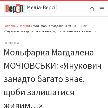
Медіа-Версії
Перейти до вмісту
Search
Ме
Головна
»
Новини
»
Мольфарка Магдалена МОЧІОВСЬКИ:
«Янукович занадто багато знає, щоби залишатися живим…»
НОВИНИ
Мольфарка Магдалена
МОЧІОВСЬКИ: «Янукович
занадто багато знає,
щоби залишатися
живим…»