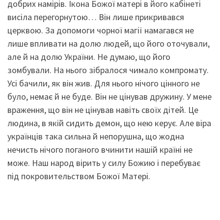
добрих намірів. Ікона Божої матері в його кабінеті
висіла перегорнутою… Він лише прикривався
церквою. За допомоги чорної магії намагався не
лише впливати на долю людей, що його оточували,
але й на долю України. Не думаю, що його
зомбували. На нього зібралося чимало компромату.
Усі бачили, як він жив. Для нього нічого цінного не
було, немає й не буде. Він не цінував дружину. У мене
враження, що він не цінував навіть своїх дітей. Це
людина, в якій сидить демон, що нею керує. Але віра
українців така сильна й непорушна, що жодна
нечисть нічого поганого вчинити нашій країні не
може. Наш народ вірить у силу Божию і перебуває
під покровительством Божої Матері.