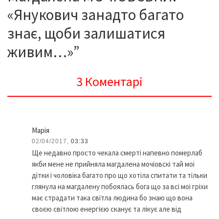
«Янукович занадто багато
знає, щоби залишатися
живим…»”
3 Коментарі
Марія
02/04/2017,
03:33
Ще недавно просто чекала смерті напевно померлаб
якби мене не прийняла магдалена мочіовскі тай моі
дітки і чоловіка багато про що хотіла спитати та тільки
глянула на магдалену побоялась бога що за всі моі гріхи
має страдати така світла людина бо знаю що вона
своєю світлою енергією сканує та лікує але від