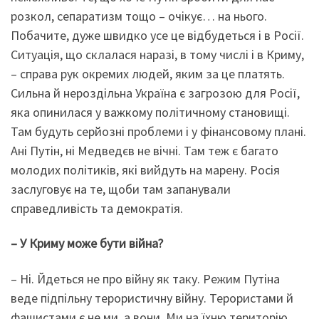
розкол, сепаратизм тощо – очікує… на нього.
Побачите, дуже швидко усе це відбудеться і в Росії.
Ситуація, що склалася наразі, в тому числі і в Криму,
– справа рук окремих людей, яким за це платять.
Сильна й нероздільна Україна є загрозою для Росії,
яка опинилася у важкому політичному становищі.
Там будуть серйозні проблеми і у фінансовому плані.
Ані Путін, ні Медведєв не вічні. Там теж є багато
молодих політиків, які вийдуть на марену. Росія
заслуговує на те, щоби там запанували
справедливість та демократія.
–
У
Кр
и
му може
бути війна?
– Ні. Йдеться не про війну як таку. Режим Путіна
веде підпільну терористичну війну. Терористами й
фашистами є не ми, а вони. Ми на їхню територію