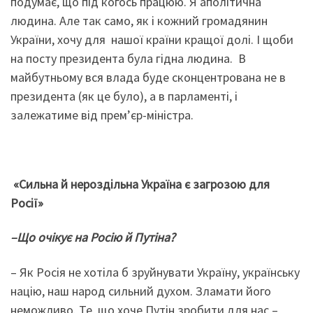
подумає, що під когось працюю. Я аполітична
людина. Але так само, як і кожний громадянин
України, хочу для нашої країни кращої долі. І щоби
на посту президента була гідна людина. В
майбутньому вся влада буде сконцентрована не в
президента (як це було), а в парламенті, і
залежатиме від прем’єр-міністра.
«Сильна й нероздільна Україна є загрозою для
Росії»
–
Що очікує на Росію й Путіна?
– Як Росія не хотіла б зруйнувати Україну, українську
націю, наш народ сильний духом. Зламати його
неможливо. Те, що хоче Путін зробити для нас –