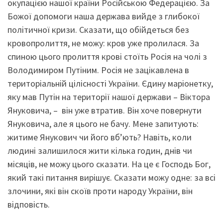
окупацією нашої країни Російською Федерацією. За
Божої допомоги наша держава вийде з глибокої
політичної кризи. Сказати, що обійдеться без
кровопролиття, не можу: кров уже пролилася. За
спиною цього пролиття крові стоїть Росія на чолі з
Володимиром Путіним. Росія не зацікавлена в
територіальній цілісності України. Єдину маріонетку,
яку мав Путін на території нашої держави – Віктора
Януковича, – він уже втратив. Він хоче повернути
Януковича, але я цього не бачу. Мене запитують:
житиме Янукович чи його вб’ють? Навіть, коли
людині залишилося жити кілька годин, днів чи
місяців, не можу цього сказати. На це є Господь Бог,
який такі питання вирішує. Сказати можу одне: за всі
злочини, які він скоїв проти народу України, він
відповість.