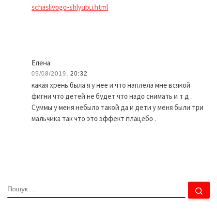
schaslivogo-shlyubu.html
Елена
09/08/2019,
20:32
какая хрень была я у нее и что наплела мне всякой
фигни что детей не будет что надо снимать и т д .
Суммы у меня небыло такой да и дети у меня были три
мальчика так что это эффект плацебо .
ПОШУК
По