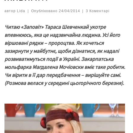
автор
Lida
|
Опубліковано
24/04/2014
|
3 Коментарі
Читаю «Заповіт» Тараса Шевченк
а
й укотре
впевнююсь, яка це надзвичайна людина. Усі його
віршовані рядки – пророцтва. Як хочеться
зазирнути у майбутнє, щоби дізнатися, як надалі
розвиватимуться події в Україні. Закарпатська
мольфарка
Магдалена Моч
і
овски
вміє таке робити.
Чи вірити в її дар передбачення – вирішуйте самі.
(Розмова велася у середині цьогорічного березня).