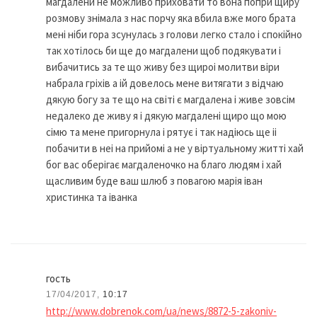
магдалени не можливо приховати то вона попри щиру
розмову знімала з нас порчу яка вбила вже мого брата
мені ніби гора зсунулась з голови легко стало і спокійно
так хотілось би ще до магдалени щоб подякувати і
вибачитись за те що живу без щироі молитви віри
набрала гріхів а ій довелось мене витягати з відчаю
дякую богу за те що на світі є магдалена і живе зовсім
недалеко де живу я і дякую магдалені щиро що мою
сімю та мене пригорнула і рятує і так надіюсь ще іі
побачити в неі на прийомі а не у віртуальному житті хай
бог вас оберігає магдаленочко на благо людям і хай
щасливим буде ваш шлюб з повагою марія іван
христинка та іванка
гость
17/04/2017,
10:17
http://www.dobrenok.com/ua/news/8872-5-zakoniv-