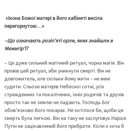
«Ікона Божої матері в його кабінеті висіла
перегорнутою…»
–
Що означають розіп’яті орли, яких знайшли в
Межигір’ї?
– Це дуже сильний магічний ритуал, чорна магія. Він
провів цей ритуал, аби уникнути смерті. Він не
довгожитель, але скільки йому жити – не мені
судити. Сльози матерів Небесної сотні, усіх
стражденних та покалічених, їхніх родичів та друзів
просто так не землю не падають. Господь Бог
обов’язково його покарає. Не хотілося би, щоби ця
смерть була легкою. Він на таку не заслуговує.Наразі
Путін не зацікавлений його прибрати. Коли є хоча б