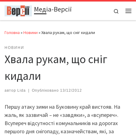
Медіа-Версії
Перейти до вмісту
Search
Ме
Головна
»
Новини
»
Хвала рукам, що сніг кидали
НОВИНИ
Хвала рукам, що сніг
кидали
автор
Lida
|
Опубліковано
13/12/2012
Першу атаку зими на Буковину край вистояв. На
жаль, як зазвичай – не «завдяки», а «всупереч».
Всупереч відсутності комунальників на дорогах
першого дня снігопаду, казначействам, які, за