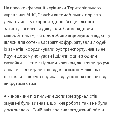
На прес-конференції керівники Територіального
управління МНС, Служби автомобільних доріг та
департаменту охорони здоров’я і цивільного
захисту населення дякували. Своїм рядовим
співробітникам, які цілодобово відкопували від снігу
шляхи для сотень застряглих фур, рятували людей
із заметів, координували рух транспорту, навіть не
йдучи додому ночувати і ділячи один з одним
сухпайки… І тим свідомим краянам, які взяли до рук
лопати і відкидали сніг від власних помешкань і
офісів. Їм – окрема подяка і від усіх порятованих від
викрутасів стихії.
А чиновники під пильним допитом журналістів
змушені були визнати, що їхня робота таки не була
досконалою. І їхній звіт про «налагоджений обмін