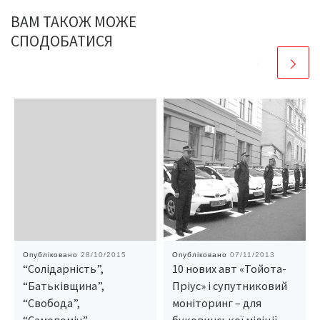
ВАМ ТАКОЖ МОЖЕ
СПОДОБАТИСЯ
Опубліковано
28/10/2015
Опубліковано
07/11/2013
“Солідарність”,
10 нових авт «Тойота-
“Батьківщина”,
Пріус» і супутниковий
“Свобода”,
моніторинг – для
“Самопоміч”,
буковинської міліції