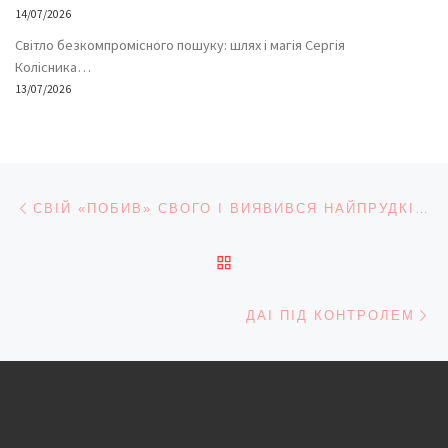
14/07/2026
Світло безкомпромісного пошуку: шлях і магія Сергія
Колісника…
13/07/2026
Навігація записів
Попередній запис
СВІЙ «ПОБИВ» СВОГО І ВИЯВИВСЯ НАЙПРУДКІШИМ
ПОВЕРНУТИСЯ ДО СПИС
На
ДАІ ПІД КОНТРОЛЕМ