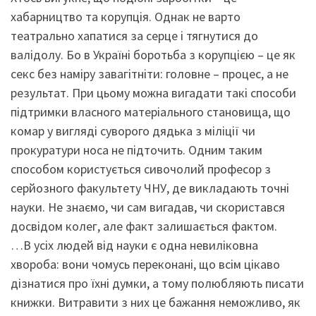
хабарництво та корупція. Однак не варто
театрально хапатися за серце і тягнутися до
валідолу. Бо в Україні боротьба з корупцією – це як
секс без наміру завагітніти: головне – процес, а не
результат. При цьому можна вигадати такі способи
підтримки власного матеріального становища, що
комар у вигляді суворого дядька з міліції чи
прокуратури носа не підточить. Одним таким
способом користується сивочолий професор з
серйозного факультету ЧНУ, де викладають точні
науки. Не знаємо, чи сам вигадав, чи скористався
досвідом колег, але факт залишається фактом.
…В усіх людей від науки є одна невиліковна
хвороба: вони чомусь переконані, що всім цікаво
дізнатися про їхні думки, а тому полюбляють писати
книжки. Витравити з них це бажання неможливо, як