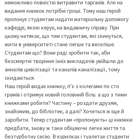
неможливо повністю витравити тарганів. Але на
видання книжок потрібні гроші. Тому наш герой
пропонує студентам надати матеріальну допомогу
кафедрі, якою керує, на видавничу справу. При
цьому натякає, що тим студентам, які скинуться,
жити в університеті стане легше та веселіше.
Студентам що? Вони раді зробити так, аби
безсмертні творіння їхніх викладачів увійшли до
анналів цивілізації та каналів каналізації, тому
скидаються.
Наш герой видає книжку, п’є з колегами по сто
грамів і отримує новий головний біль: а що з тими
книжками робити? Частину – роздати друзям,
знайомим, до бібліотек, а далі? Хочеться ж іще й
заробити. Тепер студентам «пропонують» ці книжки
придбати, знову ж таки обіцяючи легке життя та
безтурботну сесію. В курилках і туалетах студенти