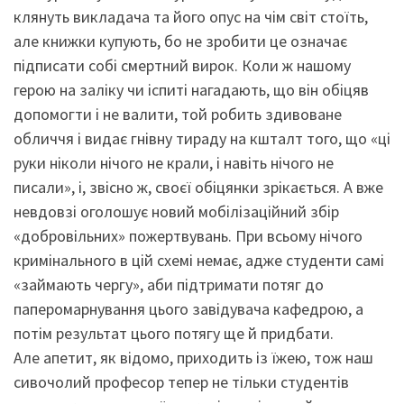
клянуть викладача та його опус на чім світ стоїть,
але книжки купують, бо не зробити це означає
підписати собі смертний вирок. Коли ж нашому
герою на заліку чи іспиті нагадають, що він обіцяв
допомогти і не валити, той робить здивоване
обличчя і видає гнівну тираду на кшталт того, що «ці
руки ніколи нічого не крали, і навіть нічого не
писали», і, звісно ж, своєї обіцянки зрікається. А вже
невдовзі оголошує новий мобілізаційний збір
«добровільних» пожертвувань. При всьому нічого
кримінального в цій схемі немає, адже студенти самі
«займають чергу», аби підтримати потяг до
паперомарнування цього завідувача кафедрою, а
потім результат цього потягу ще й придбати.
Але апетит, як відомо, приходить із їжею, тож наш
сивочолий професор тепер не тільки студентів