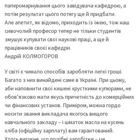
паперомарнування цього завідувача кафедрою, а
потім результат цього потягу ще й придбати.
Але апетит, як відомо, приходить із їжею, тож наш
сивочолий професор тепер не тільки студентів
змушує купувати свої наукові праці, а ще й
працівників своєї кафедри.
Андрій КОЛМОГОРОВ
У світі є чимало способів заробляти легкі гроші.
Багато з них винайдені саме в Україні. При цьому,
аби наповнити свої кишені хрусткими купюрами, не
обов’язково мати якусь причетність до комерційних
чи фінансових установ. Приміром, можна гордо
носити звання викладача якогось вищого
навчального закладу – і шматок масла на кусень
хліба (офіційну зарплату) вам гарантований.
Хтось вигукне, що подібні заробітки – це