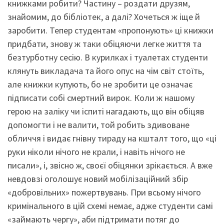
книжками робити? Частину – роздати друзям,
знайомим, до бібліотек, а далі? Хочеться ж іще й
заробити. Тепер студентам «пропонують» ці книжки
придбати, знову ж таки обіцяючи легке життя та
безтурботну сесію. В курилках і туалетах студенти
клянуть викладача та його опус на чім світ стоїть,
але книжки купують, бо не зробити це означає
підписати собі смертний вирок. Коли ж нашому
герою на заліку чи іспиті нагадають, що він обіцяв
допомогти і не валити, той робить здивоване
обличчя і видає гнівну тираду на кшталт того, що «ці
руки ніколи нічого не крали, і навіть нічого не
писали», і, звісно ж, своєї обіцянки зрікається. А вже
невдовзі оголошує новий мобілізаційний збір
«добровільних» пожертвувань. При всьому нічого
кримінального в цій схемі немає, адже студенти самі
«займають чергу», аби підтримати потяг до