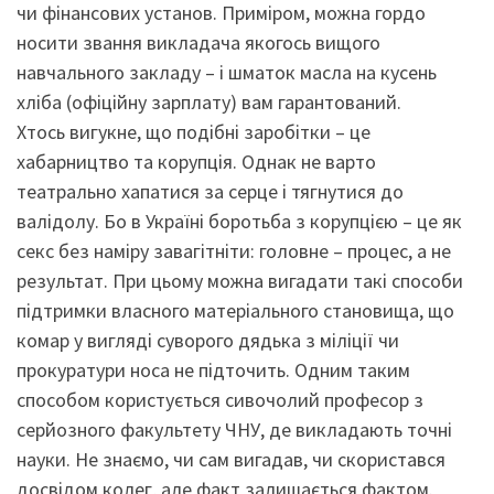
чи фінансових установ. Приміром, можна гордо
носити звання викладача якогось вищого
навчального закладу – і шматок масла на кусень
хліба (офіційну зарплату) вам гарантований.
Хтось вигукне, що подібні заробітки – це
хабарництво та корупція. Однак не варто
театрально хапатися за серце і тягнутися до
валідолу. Бо в Україні боротьба з корупцією – це як
секс без наміру завагітніти: головне – процес, а не
результат. При цьому можна вигадати такі способи
підтримки власного матеріального становища, що
комар у вигляді суворого дядька з міліції чи
прокуратури носа не підточить. Одним таким
способом користується сивочолий професор з
серйозного факультету ЧНУ, де викладають точні
науки. Не знаємо, чи сам вигадав, чи скористався
досвідом колег, але факт залишається фактом.