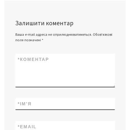
Залишити коментар
Ваша e-mail адреса не оприлюднюватиметься.
Обов’язкові
поля позначені
*
*
КОМЕНТАР
*
ІМ'Я
*
EMAIL