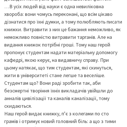
…В усіх людей від науки є одна невиліковна
хвороба: вони чомусь переконані, що всім цікаво
дізнатися про їхні думки, а тому полюбляють писати
книжки. Витравити з них це бажання неможливо, як
неможливо повністю витравити тарганів. Але на
видання книжок потрібні гроші. Тому наш герой
пропонує студентам надати матеріальну допомогу
кафедрі, якою керує, на видавничу справу. При
цьому натякає, що тим студентам, які скинуться,
жити в університеті стане легше та веселіше.
Студентам що? Вони раді зробити так, аби
безсмертні творіння їхніх викладачів увійшли до
анналів цивілізації та каналів каналізації, тому
скидаються.
Наш герой видає книжку, п’є з колегами по сто
грамів і отримує новий головний біль: а що з тими