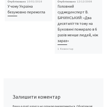
Опубліковано
10/01/2016
Опубліковано
12/12/2008
У чому Україна
Головний
безумовно перемогла
судмедексперт В.
БАЧИНСЬКИЙ: «Два
десятиліття тому на
Буковині помирало в 6
разів менше людей, ніж
зараз»
1 Коментар
Залишити коментар
Ваша e-mail адреса не оприлюднюватиметься.
Обов’язкові