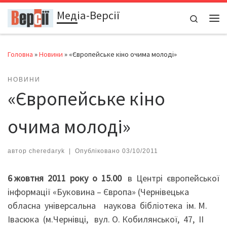
Медіа-Версії
Перейти до вмісту
Search
Ме
Головна
»
Новини
»
«Європейське кіно очима молоді»
НОВИНИ
«Європейське кіно
очима молоді»
автор
cheredaryk
|
Опубліковано
03/10/2011
6 жовтня 2011 року о 15.00
в Центрі європейської
інформації «Буковина – Європа» (Чернівецька
обласна універсальна наукова бібліотека ім. М.
Івасюка (м.Чернівці, вул. О. Кобилянської, 47, ІІ