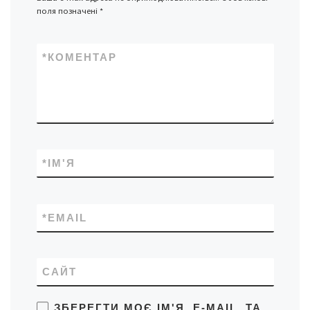
поля позначені
*
*
КОМЕНТАР
*
ІМ'Я
*
EMAIL
САЙТ
ЗБЕРЕГТИ МОЄ ІМ'Я, E-MAIL, ТА