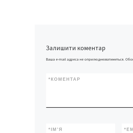
на ЧОДТРК працю
дві сотні людей.
[…]
Залишити коментар
Ваша e-mail адреса не оприлюднюватиметься.
Обов
*
КОМЕНТАР
*
ІМ'Я
*
E