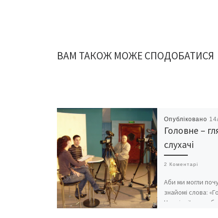
ВАМ ТАКОЖ МОЖЕ СПОДОБАТИСЯ
Опубліковано
14
Головне – гл
слухачі
2 Коментарі
Аби ми могли поч
знайомі слова: «
Чернівці!» та поб
улюблені програ