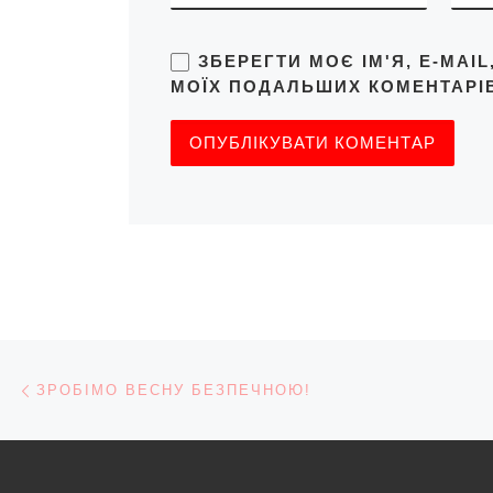
ЗБЕРЕГТИ МОЄ ІМ'Я, E-MAI
МОЇХ ПОДАЛЬШИХ КОМЕНТАРІВ
Навігація записів
Попередній запис
ЗРОБІМО ВЕСНУ БЕЗПЕЧНОЮ!