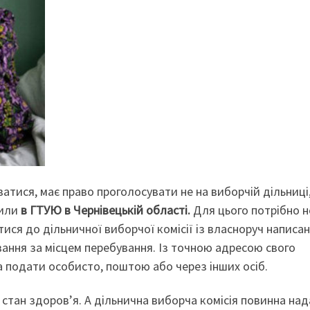
атися, має право проголосувати не на виборчій дільниці,
мили
в ГТУЮ в Чернівецькій області
.
Для цього потрібно н
утися до дільничної виборчої комісії із власноруч написа
ання за місцем перебування. Із точною адресою свого
а подати особисто, поштою або через інших осіб.
стан здоров’я. А дільнична виборча комісія повинна на