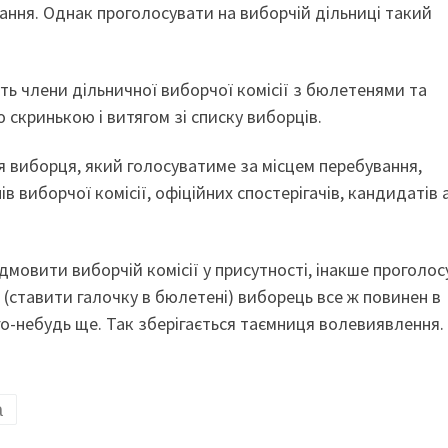
ання. Однак проголосувати на виборчій дільниці такий
ть члени дільничної виборчої комісії з бюлетенями та
кринькою і витягом зі списку виборців.
 виборця, який голосуватиме за місцем перебування,
в виборчої комісії, офіційних спостерігачів, кандидатів 
ідмовити виборчій комісії у присутності, інакше проголо
 (ставити галочку в бюлетені) виборець все ж повинен в
го-небудь ще. Так зберігається таємниця волевиявлення.
а