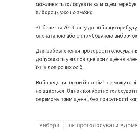
можливість голосувати за місцем перебув
виборець уже не зможе.
31 березня 2019 року до виборця прибуду
опечатаною або опломбованою виборчою с
Для забезпечення прозорості голосування
допускають у відповідне приміщення члені
їхніх довірених осіб.
Виборець чи члени його сім’ї не можуть в
не вдасться. Однак конкретно голосувати
окремому приміщенні, без присутності ко
вибори
як проголосувати вдом