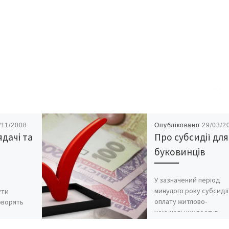
/11/2008
Опубліковано
29/03/2
ядачі та
Про субсидії для
буковинців
У зазначений період
минулого року субсидії
ути
оплату житлово-
Говорять
комунальних послуг
ачити
отримували 57004
ми, щодня