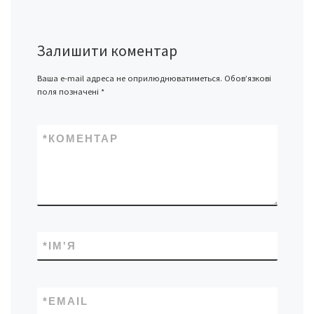
Залишити коментар
Ваша e-mail адреса не оприлюднюватиметься.
Обов’язкові
поля позначені
*
*
КОМЕНТАР
*
ІМ'Я
*
EMAIL