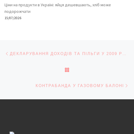
Ціни на продукти в Україні: яйця дешевшають, хліб може
подорожчати
15/07/2026
Навігація записів
Попередній запис
ДЕКЛАРУВАННЯ ДОХОДІВ ТА ПІЛЬГИ У 2009 РОЦІ
ПОВЕРНУТИСЯ ДО СПИС
На
КОНТРАБАНДА У ГАЗОВОМУ БАЛОНІ