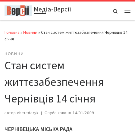
Медіа-Версії
Перейти до вмісту
Search
Ме
Головна
»
Новини
»
Cтан систем життєзабезпечення Чернівців 14
січня
НОВИНИ
Cтан систем
життєзабезпечення
Чернівців 14 січня
автор
cheredaryk
|
Опубліковано
14/01/2009
ЧЕРНІВЕЦЬКА МІСЬКА РАДА