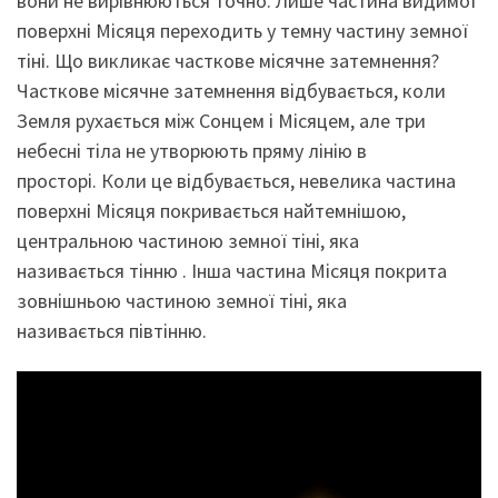
вони не вирівнюються точно. Лише частина видимої
поверхні Місяця переходить у темну частину земної
тіні. Що викликає часткове місячне затемнення?
Часткове місячне затемнення відбувається, коли
Земля рухається між Сонцем і Місяцем, але три
небесні тіла не утворюють пряму лінію в
просторі. Коли це відбувається, невелика частина
поверхні Місяця покривається найтемнішою,
центральною частиною земної тіні, яка
називається тінню . Інша частина Місяця покрита
зовнішньою частиною земної тіні, яка
називається півтінню.