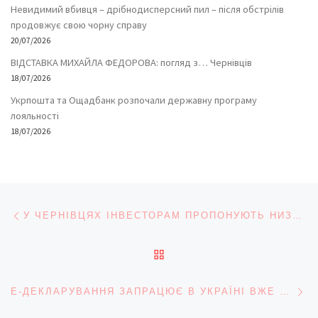
Невидимий вбивця – дрібнодисперсний пил – після обстрілів
продовжує свою чорну справу
20/07/2026
ВІДСТАВКА МИХАЙЛА ФЕДОРОВА: погляд з… Чернівців
18/07/2026
Укрпошта та Ощадбанк розпочали державну програму
лояльності
18/07/2026
Навігація записів
Попередній запис
У ЧЕРНІВЦЯХ ІНВЕСТОРАМ ПРОПОНУЮТЬ НИЗКУ ОБ’ЄКТІВ НА ПРИВАТИЗАЦІЮ
ПОВЕРНУТИСЯ ДО СПИС
На
Е-ДЕКЛАРУВАННЯ ЗАПРАЦЮЄ В УКРАЇНІ ВЖЕ ЦЬОГО РОКУ