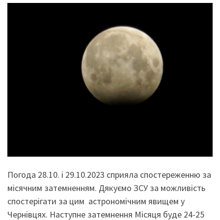
Погода 28.10. і 29.10.2023 сприяла спостереженню за
місячним затемненням. Дякуємо ЗСУ за можливість
спостерігати за цим астрономічним явищем у
Чернівцях. Наступне затемнення Місяця буде 24-25