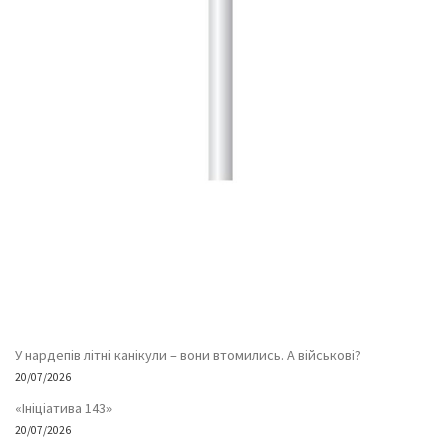
У нардепів літні канікули – вони втомились. А військові?
20/07/2026
«Ініціатива 143»
20/07/2026