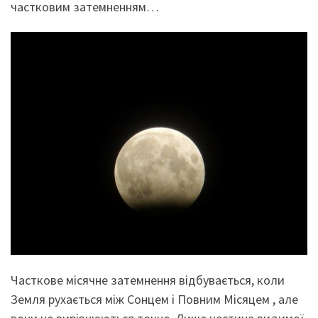
частковим затемненням…
Часткове місячне затемнення відбувається, коли
Земля рухається між Сонцем і Повним Місяцем , але