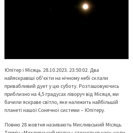
Юпітер і Місяць. 28.10.2023. 23:50:02. Два
найяскравіші об’єкти на нічному небі склали
привабливий дует у цю суботу. Розташовуючись
приблизно на 4,5 градусах ліворуч від Місяця, ми
бачили яскраве світло, яке належить найбільшій
планеті нашої Сонячної системи – Юпітеру.
Повню 28 жовтня називають Мисливський Місяць.
Термін «Мисливський місяць» стосується часу, коли