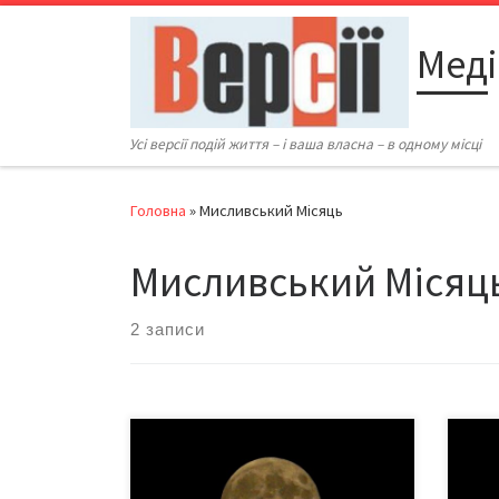
Перейти до вмісту
Меді
Усі версії подій життя – і ваша власна – в одному місці
Головна
»
Мисливський Місяць
Мисливський Місяц
2 записи
Повний Місяць жовтня відбувся 17
28 ж
жовтня 2024 року об 11:26 UTC.
зача
Повний Місяць визначається як
зат