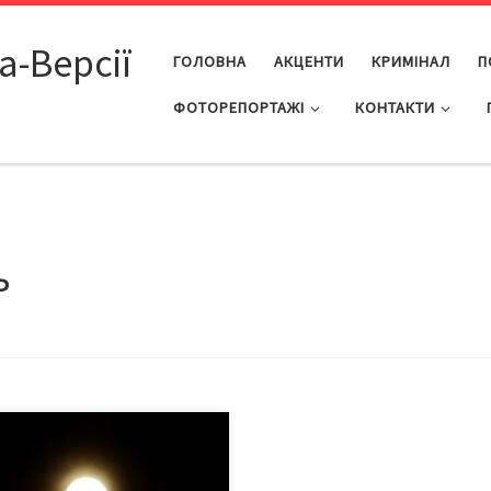
а-Версії
ГОЛОВНА
АКЦЕНТИ
КРИМІНАЛ
П
ФОТОРЕПОРТАЖІ
КОНТАКТИ
ь
овтня 2023-го Місяць
ровував нас частковим
емненням… Часткове місячне