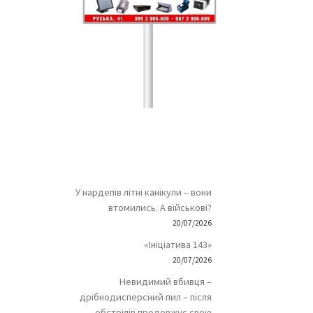
У нардепів літні канікули – вони
втомились. А військові?
20/07/2026
«Ініціатива 143»
20/07/2026
Невидимий вбивця –
дрібнодисперсний пил – після
обстрілів продовжує свою