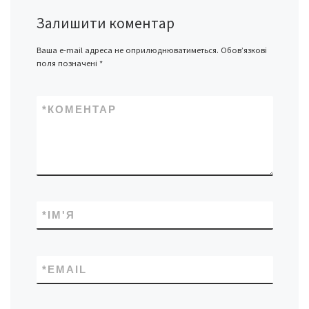
Залишити коментар
Ваша e-mail адреса не оприлюднюватиметься.
Обов’язкові
поля позначені
*
*
КОМЕНТАР
*
ІМ'Я
*
EMAIL