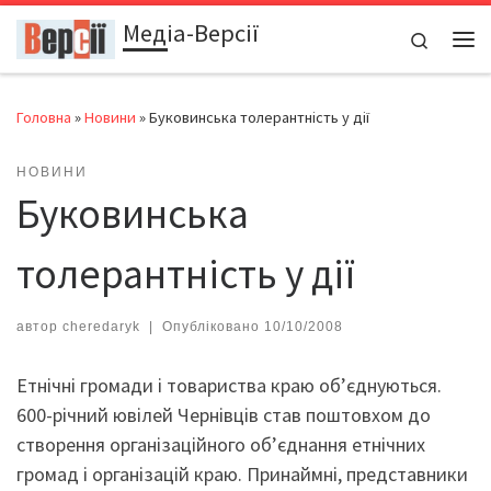
Медіа-Версії
Перейти до вмісту
Search
Ме
Головна
»
Новини
»
Буковинська толерантність у дії
НОВИНИ
Буковинська
толерантність у дії
автор
cheredaryk
|
Опубліковано
10/10/2008
Етнічні громади і товариства краю об’єднуються.
600-річний ювілей Чернівців став поштовхом до
створення організаційного об’єднання етнічних
громад і організацій краю. Принаймні, представники