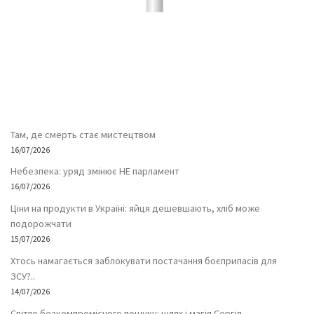
Там, де смерть стає мистецтвом
16/07/2026
Небезпека: уряд змінює НЕ парламент
16/07/2026
Ціни на продукти в Україні: яйця дешевшають, хліб може
подорожчати
15/07/2026
Хтось намагається заблокувати постачання боєприпасів для
ЗСУ?..
14/07/2026
Світло безкомпромісного пошуку: шлях і магія Сергія