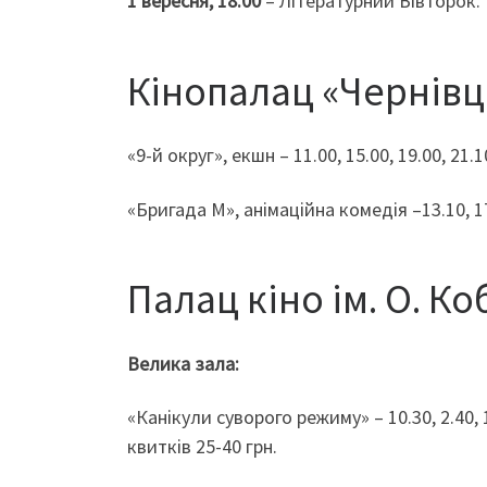
1 вересня, 18.00
– Літературний Вівторок.
Кінопалац «Чернівц
«9-й округ», екшн – 11.00, 15.00, 19.00, 21.1
«Бригада М», анімаційна комедія –13.10, 1
Палац кіно ім. О. К
Велика зала:
«Канікули суворого режиму» – 10.30, 2.40, 14
квитків 25-40 грн.