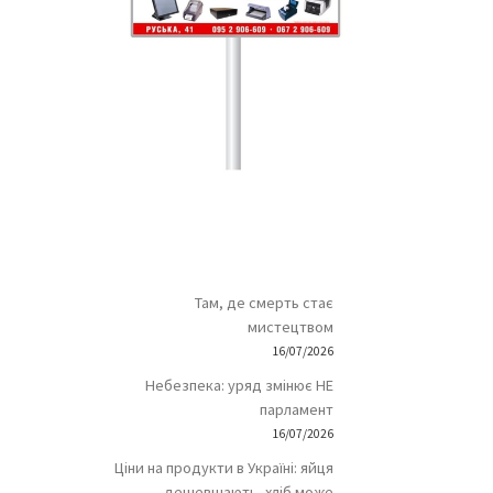
Там, де смерть стає
мистецтвом
16/07/2026
Небезпека: уряд змінює НЕ
парламент
16/07/2026
Ціни на продукти в Україні: яйця
дешевшають, хліб може