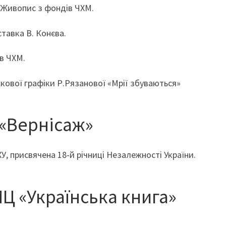
 Живопис з фондів ЧХМ.
тавка В. Конєва.
в ЧХМ.
кової графіки Р.Рязанової «Мрії збуваються»
 «Вернісаж»
У, присвячена 18-й річниці Незалежності України.
КМЦ «Українська книга»