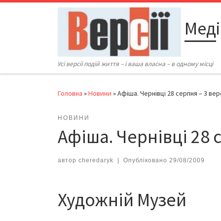
Перейти до вмісту
Меді
Усі версії подій життя – і ваша власна – в одному місці
Головна
»
Новини
»
Афіша. Чернівці 28 серпня – 3 ве
НОВИНИ
Афіша. Чернівці 28 
автор
cheredaryk
|
Опубліковано
29/08/2009
Художній Музей