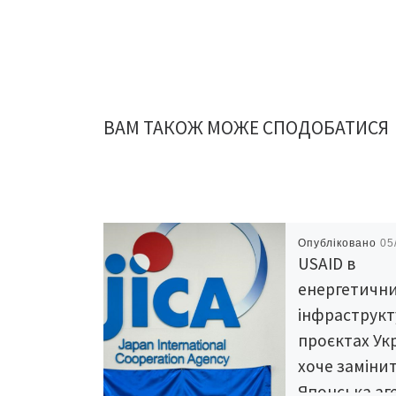
ВАМ ТАКОЖ МОЖЕ СПОДОБАТИСЯ
Опубліковано
05
USAID в
енергетични
інфраструк
проєктах Ук
хоче заміни
Японська аг