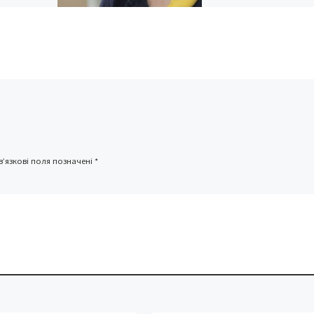
Тарифи на універсальні
поштові послуги (в том
числі листи, листівки,
во з
бандеролі) національн
оператора АТ «Укрпош
JICA)
не будуть підвищені на
сть
30%. Таке рішення […]
 програм у
 та
Україні,
кувалася
’язкові поля позначені
*