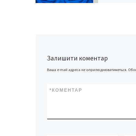
JICA
Японське агентст
міжнародного
співробітництва (
розгляне можливі
фінансування тих
сфері енергетики
Залишити коментар
інфраструктури в 
якими раніше опі
Ваша e-mail адреса не оприлюднюватиметься.
Обов
Агентство […]
*
КОМЕНТАР