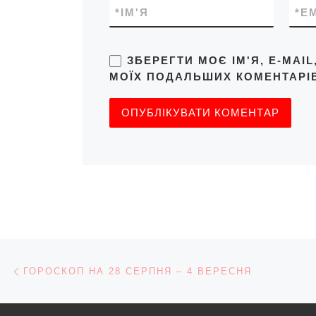
*
ІМ'Я
*
E
ЗБЕРЕГТИ МОЄ ІМ'Я, E-MAI
МОЇХ ПОДАЛЬШИХ КОМЕНТАРІВ
Навігація записів
Попередній запис
ГОРОСКОП НА 28 СЕРПНЯ – 4 ВЕРЕСНЯ