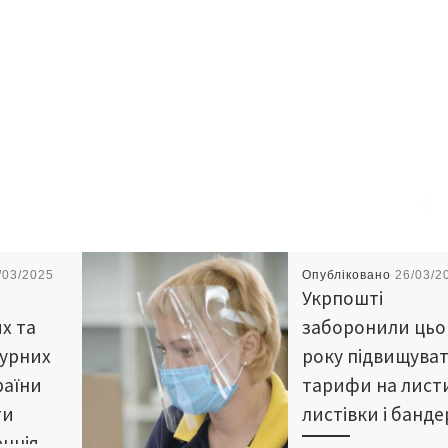
/03/2025
Опубліковано
26/03/2
Укрпошті
х та
заборонили цьо
турних
року підвищува
раїни
тарифи на лист
ти
листівки і банде
енція