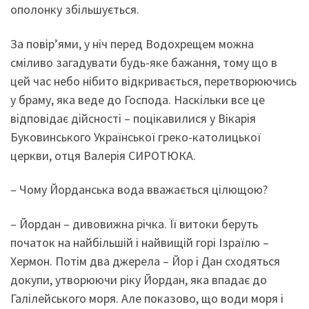
ополонку збільшується.
За повір’ями, у ніч перед Водохрещем можна
сміливо загадувати будь-яке бажання, тому що в
цей час небо нібито відкривається, перетворюючись
у браму, яка веде до Господа. Наскільки все це
відповідає дійсності – поцікавилися у Вікарія
Буковинського Української греко-католицької
церкви, отця Валерія СИРОТЮКА.
– Чому Йорданська вода вважається цілющою?
– Йордан – дивовижна річка. Її витоки беруть
початок на найбільшій і найвищій горі Ізраїлю –
Хермон. Потім два джерела – Йор і Дан сходяться
докупи, утворюючи ріку Йордан, яка впадає до
Галілейського моря. Але показово, що води моря і