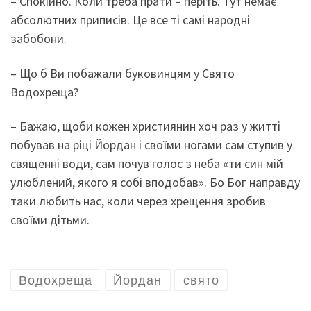
– Спокійно. Коли треба прати – періть. Тут немає
абсолютних приписів. Це все ті самі народні
забобони.
– Що б Ви побажали буковинцям у Свято
Водохреща?
– Бажаю, щоби кожен християнин хоч раз у житті
побував на ріці Йордан і своїми ногами сам ступив у
священні води, сам почув голос з неба «ти син мій
улюблений, якого я собі вподобав». Бо Бог направду
таки любить нас, коли через хрещення зробив
своїми дітьми.
Водохреща
Йордан
свято