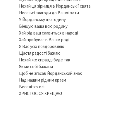
Нехай ця зірниця в Йорданськії свята
Несе всі злагоди до Вашої хати
У Йорданську цю годину
Віншую ваша всю родину
Хай рід ваш славиться в народі
Хай прибуває в Вашім роді
Я Вас усіх поздоровляю
Щастя радості бажаю
Нехай же справді буде так
Як ми собі бажаєм
Щоб не згасав Йорданський знак
Над нашим рідним краєм
Веселітся всі
ХРИСТОС СЯ ХРЕЩАЄ!