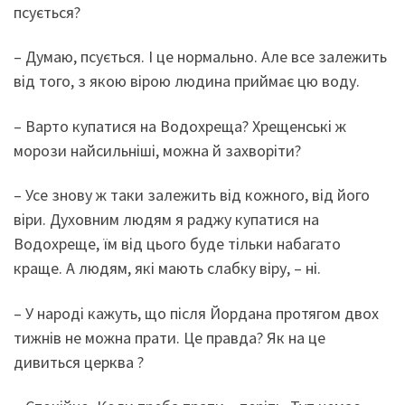
псується?
– Думаю, псується. І це нормально. Але все залежить
від того, з якою вірою людина приймає цю воду.
– Варто купатися на Водохреща? Хрещенські ж
морози найсильніші, можна й захворіти?
– Усе знову ж таки залежить від кожного, від його
віри. Духовним людям я раджу купатися на
Водохреще, їм від цього буде тільки набагато
краще. А людям, які мають слабку віру, – ні.
– У народі кажуть, що після Йордана протягом двох
тижнів не можна прати. Це правда? Як на це
дивиться церква ?