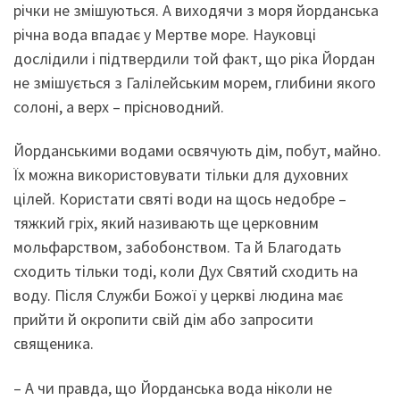
річки не змішуються. А виходячи з моря йорданська
річна вода впадає у Мертве море. Науковці
дослідили і підтвердили той факт, що ріка Йордан
не змішується з Галілейським морем, глибини якого
солоні, а верх – прісноводний.
Йорданськими водами освячують дім, побут, майно.
Їх можна використовувати тільки для духовних
цілей. Користати святі води на щось недобре –
тяжкий гріх, який називають ще церковним
мольфарством, забобонством. Та й Благодать
сходить тільки тоді, коли Дух Святий сходить на
воду. Після Служби Божої у церкві людина має
прийти й окропити свій дім або запросити
священика.
– А чи правда, що Йорданська вода ніколи не