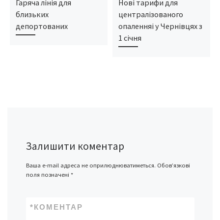
Гаряча лінія для
Нові тарифи для
близьких
централізованого
депортованих
опаленняі у Чернівцях з
1 січня
Залишити коментар
Ваша e-mail адреса не оприлюднюватиметься.
Обов’язкові
поля позначені
*
*
КОМЕНТАР