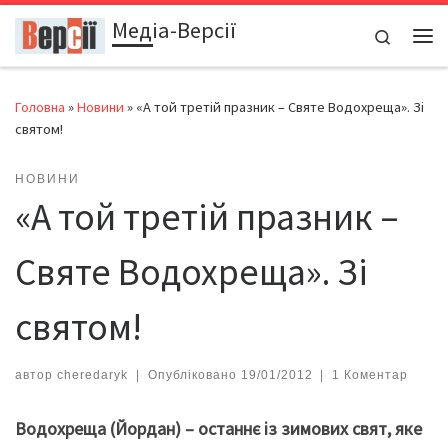
Медіа-Версії
Перейти до вмісту
Search
Ме
Головна
»
Новини
»
«А той третій празник – Святе Водохреща». Зі
святом!
НОВИНИ
«А той третій празник –
Святе Водохреща». Зі
святом!
автор
cheredaryk
|
Опубліковано
19/01/2012
|
1 Коментар
Водохреща (Йордан) – останнє із зимових свят, яке