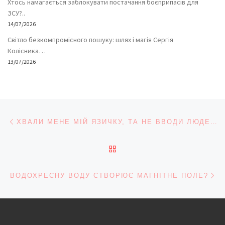
Хтось намагається заблокувати постачання боєприпасів для
ЗСУ?..
14/07/2026
Світло безкомпромісного пошуку: шлях і магія Сергія
Колісника…
13/07/2026
Навігація записів
Попередній запис
ХВАЛИ МЕНЕ МІЙ ЯЗИЧКУ, ТА НЕ ВВОДИ ЛЮДЕЙ В ОМАНУ
ПОВЕРНУТИСЯ ДО СПИС
На
ВОДОХРЕСНУ ВОДУ СТВОРЮЄ МАГНІТНЕ ПОЛЕ?