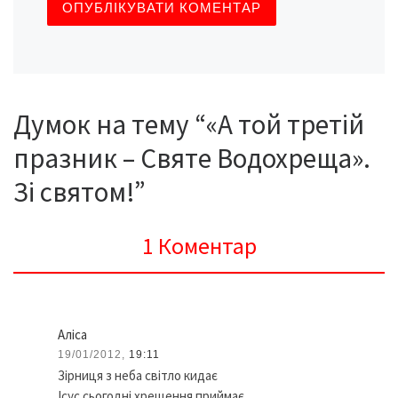
Думок на тему “«А той третій
празник – Святе Водохреща».
Зі святом!”
1 Коментар
Аліса
19/01/2012,
19:11
Зірниця з неба світло кидає
Ісус сьогодні хрещення приймає