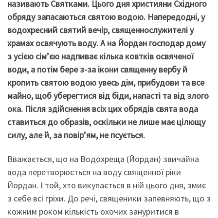
називають Святками. Цього дня християни Східного
обряду запасаються святою водою. Напередодні, у
водохресний святий вечір, священнослужителі у
храмах освячують воду. А на Йордан господар дому
з усією сім’єю надпиває кілька ковтків освяченої
води, а потім бере з-за ікони священну вербу й
кропить святою водою увесь дім, прибудови та все
майно, щоб уберегтися від біди, напасті та від злого
ока. Після здійснення всіх цих обрядів свята вода
ставиться до образів, оскільки не лише має цілющу
силу, але й, за повір’ям, не псується.
Вважається, що на Водохреща (Йордан) звичайна
вода перетворюється на воду священної ріки
Йордан. І той, хто викупається в ній цього дня, змиє
з себе всі гріхи. До речі, священики запевняють, що з
кожним роком кількість охочих зануритися в