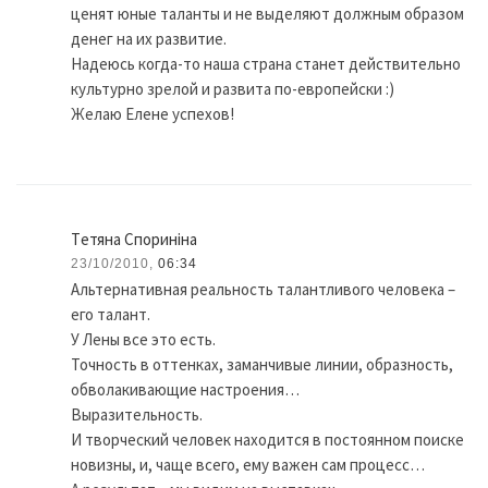
ценят юные таланты и не выделяют должным образом
денег на их развитие.
Надеюсь когда-то наша страна станет действительно
культурно зрелой и развита по-европейски :)
Желаю Елене успехов!
Tетяна Спориніна
23/10/2010,
06:34
Альтернативная реальность талантливого человека –
его талант.
У Лены все это есть.
Точность в оттенках, заманчивые линии, образность,
обволакивающие настроения…
Выразительность.
И творческий человек находится в постоянном поиске
новизны, и, чаще всего, ему важен сам процесс…