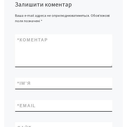
Залишити коментар
Ваша e-mail адреса не оприлюднюватиметься.
Обов’язкові
поля позначені
*
*
КОМЕНТАР
*
ІМ'Я
*
EMAIL