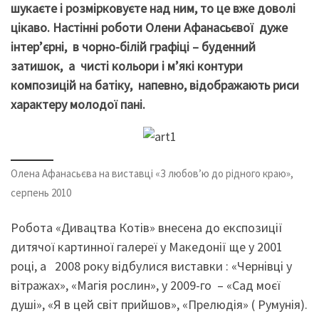
шукаєте і розмірковуєте над ним, то це вже доволі
цікаво. Настінні роботи Олени Афанасьєвої дуже
інтер’єрні, в чорно-білій графіці – буденний
затишок, а чисті кольори і м’які контури
композицій на батіку, напевно, відображають риси
характеру молодої пані.
Олена Афанасьєва на виставці «З любов’ю до рідного краю»,
серпень 2010
Робота «Дивацтва Котів» внесена до експозиції
дитячої картинної галереї у Македонії ще у 2001
році, а 2008 року відбулися виставки : «Чернівці у
вітражах», «Магія рослин», у 2009-го – «Сад моєї
душі», «Я в цей світ прийшов», «Прелюдія» ( Румунія).