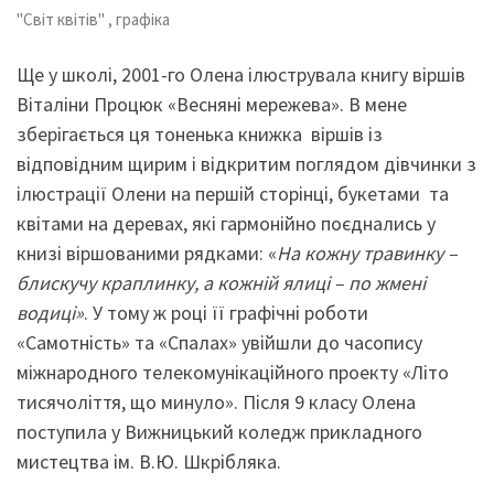
"Світ квітів" , графіка
Ще у школі, 2001-го Олена ілюструвала книгу віршів
Віталіни Процюк «Весняні мережева». В мене
зберігається ця тоненька книжка віршів із
відповідним щирим і відкритим поглядом дівчинки з
ілюстрації Олени на першій сторінці, букетами та
квітами на деревах, які гармонійно поєднались у
книзі віршованими рядками: «
На кожну травинку –
блискучу краплинку, а кожній ялиці – по жмені
водиці»
. У тому ж році її графічні роботи
«Самотність» та «Спалах» увійшли до часопису
міжнародного телекомунікаційного проекту «Літо
тисячоліття, що минуло». Після 9 класу Олена
поступила у Вижницький коледж прикладного
мистецтва ім. В.Ю. Шкрібляка.