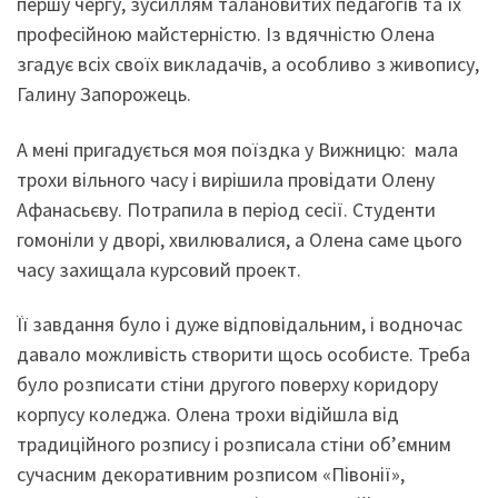
першу чергу, зусиллям талановитих педагогів та їх
професійною майстерністю. Із вдячністю Олена
згадує всіх своїх викладачів, а особливо з живопису,
Галину Запорожець.
А мені пригадується моя поїздка у Вижницю: мала
трохи вільного часу і вирішила провідати Олену
Афанасьєву. Потрапила в період сесії. Студенти
гомоніли у дворі, хвилювалися, а Олена саме цього
часу захищала курсовий проект.
Її завдання було і дуже відповідальним, і водночас
давало можливість створити щось особисте. Треба
було розписати стіни другого поверху коридору
корпусу коледжа. Олена трохи відійшла від
традиційного розпису і розписала стіни об’ємним
сучасним декоративним розписом «Півонії»,