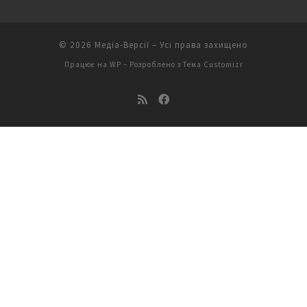
© 2026
Медіа-Версії
– Усі права захищено
Працює на
WP
– Розроблено з
Тема Customizr