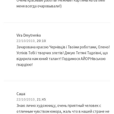
Очень красивые работы! Нежные! Картины на батике
меня всегда очаровывали!)
Vira Dmytrenko
22/10/2010,
20:10
Зачарована красою Чернівців і Твоїми роботами, Олено!
Успіхів Тобі і творчих злетів! Дякую Тетяні Тадеївні, що
відкрила нам юний талант! Гордимося АЙОРНівською
гвардією!
Саша
22/10/2010,
21:45
Знаю лично художницу, очень приятный человек с
отличным чувством юмора, жаль что в нашей стране не