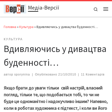
Медіа-Версії
Перейти до вмісту
Search
Ме
Головна
»
Культура
»
Вдивляючись у дивацтва буденності…
КУЛЬТУРА
Вдивляючись у дивацтва
буденності…
автор
sporynina
|
Опубліковано
21/10/2010
|
11 Коментарів
Якщо брати до уваги тільки свій настрій, власний
погляд, тільки те, що подобається тобі, то чи не
буде це одноманітно і надокучливо іншим? Напевно,
коли в роботах художника є підтекст, і коли ви його