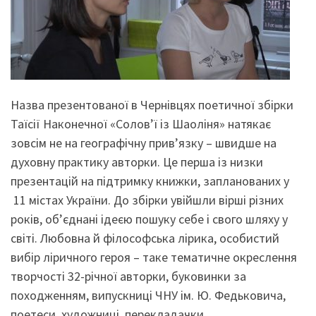
Назва презентованої в Чернівцях поетичної збірки
Таїсії Наконечної «Солов’ї із Шаоліня» натякає
зовсім не на географічну прив’язку – швидше на
духовну практику авторки. Це перша із низки
презентацій на підтримку книжки, запланованих у
11 містах України. До збірки увійшли вірші різних
років, об’єднані ідеєю пошуку себе і свого шляху у
світі. Любовна й філософська лірика, особистий
вибір ліричного героя – таке тематичне окреслення
творчості 32-річної авторки, буковинки за
походженням, випускниці ЧНУ ім. Ю. Федьковича,
поетеси, художниці, перекладачки.