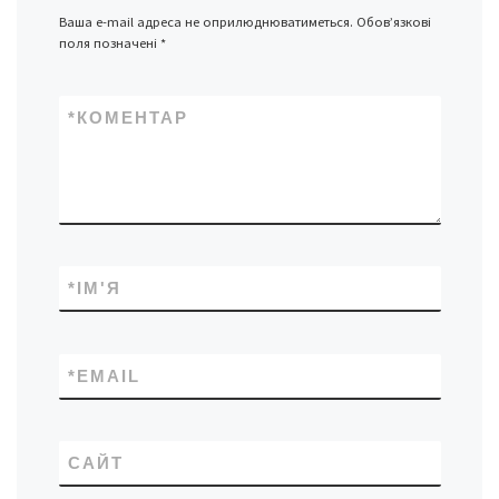
Ваша e-mail адреса не оприлюднюватиметься.
Обов’язкові
поля позначені
*
*
КОМЕНТАР
*
ІМ'Я
*
EMAIL
САЙТ