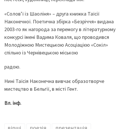
«Солов’ї із Шаоліня» – друга книжка Таїсії
Наконечної. Поетична збірка «Безріччя» видана
2003-го як нагорода за перемогу в літературному
конкурсі імені Вадима Коваля, що проводився
Молодіжною Мистецькою Асоціацією «Сокіл»
спільно із Чернівецькою міською
радою.
Нині Таїсія Наконечна вивчає образотворче
мистецтво в Бельгії, в місті Гент.
Вл. інф.
вірші
поезія
презентація