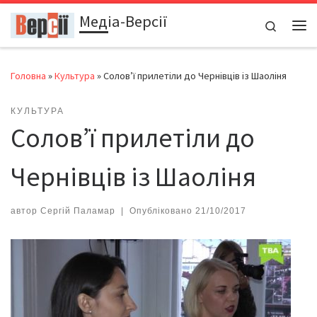
Медіа-Версії
Перейти до вмісту
Search
Ме
Головна
»
Культура
»
Солов’ї прилетіли до Чернівців із Шаоліня
КУЛЬТУРА
Солов’ї прилетіли до
Чернівців із Шаоліня
автор
Сергій Паламар
|
Опубліковано
21/10/2017