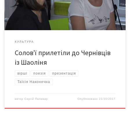
запланованих у 11 містах України. До збірки увійшли вірші
різних років, об’єднані ідеєю пошуку себе і свого шляху у […]
КУЛЬТУРА
Солов’ї прилетіли до Чернівців
із Шаоліня
вірші
поезія
презентація
Таїсія Наконечна
автор
Сергій Паламар
Опубліковано
21/10/2017