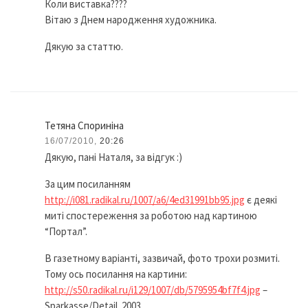
Коли виставка????
Вітаю з Днем народження художника.
Дякую за статтю.
Тетяна Спориніна
16/07/2010,
20:26
Дякую, пані Наталя, за відгук :)
За цим посиланням
http://i081.radikal.ru/1007/a6/4ed31991bb95.jpg
є деякі
миті спостереження за роботою над картиною
“Портал”.
В газетному варіанті, зазвичай, фото трохи розмиті.
Тому ось посилання на картини:
http://s50.radikal.ru/i129/1007/db/5795954bf7f4.jpg
–
Sparkasse/Detail. 2003