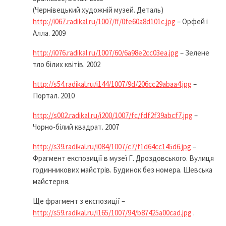
(Чернівецький художній музей. Деталь)
http://i067.radikal.ru/1007/ff/0fe60a8d101c.jpg
– Орфей і
Алла. 2009
http://i076.radikal.ru/1007/60/6a98e2cc03ea.jpg
– Зелене
тло білих квітів. 2002
http://s54.radikal.ru/i144/1007/9d/206cc29abaa4.jpg
–
Портал. 2010
http://s002.radikal.ru/i200/1007/fc/fdf2f39abcf7.jpg
–
Чорно-білий квадрат. 2007
http://s39.radikal.ru/i084/1007/c7/f1d64cc145d6.jpg
–
Фрагмент експозиції в музеї Г. Дроздовського. Вулиця
годинникових майстрів. Будинок без номера. Шевська
майстерня.
Ще фрагмент з експозиції –
http://s59.radikal.ru/i165/1007/94/b87425a00cad.jpg
.