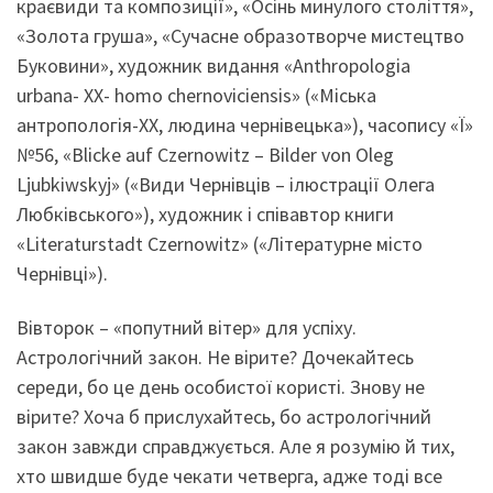
краєвиди та композиції», «Осінь минулого століття»,
«Золота груша», «Сучасне образотворче мистецтво
Буковини», художник видання «Anthropologia
urbana- XX- homo chernoviciensis» («Міська
антропологія-ХХ, людина чернівецька»), часопису «Ї»
№56, «Blicke auf Czernowitz – Bilder von Oleg
Ljubkiwskyj» («Види Чернівців – ілюстрації Олега
Любківського»), художник і співавтор книги
«Literaturstadt Czernowitz» («Літературне місто
Чернівці»).
Вівторок – «попутний вітер» для успіху.
Астрологічний закон. Не вірите? Дочекайтесь
середи, бо це день особистої користі. Знову не
вірите? Хоча б прислухайтесь, бо астрологічний
закон завжди справджується. Але я розумію й тих,
хто швидше буде чекати четверга, адже тоді все