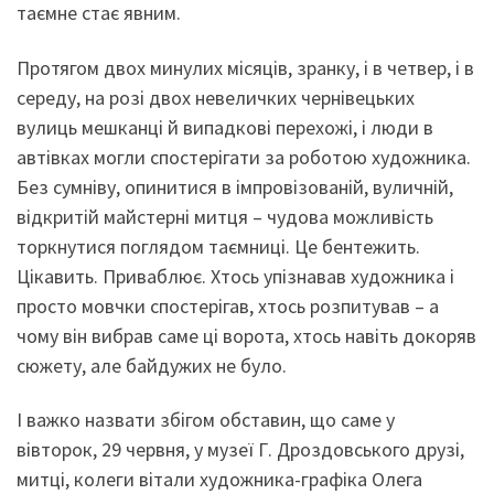
таємне стає явним.
Протягом двох минулих місяців, зранку, і в четвер, і в
середу, на розі двох невеличких чернівецьких
вулиць мешканці й випадкові перехожі, і люди в
автівках могли спостерігати за роботою художника.
Без сумніву, опинитися в імпровізованій, вуличній,
відкритій майстерні митця – чудова можливість
торкнутися поглядом таємниці. Це бентежить.
Цікавить. Приваблює. Хтось упізнавав художника і
просто мовчки спостерігав, хтось розпитував – а
чому він вибрав саме ці ворота, хтось навіть докоряв
сюжету, але байдужих не було.
І важко назвати збігом обставин, що саме у
вівторок, 29 червня, у музеї Г. Дроздовського друзі,
митці, колеги вітали художника-графіка Олега