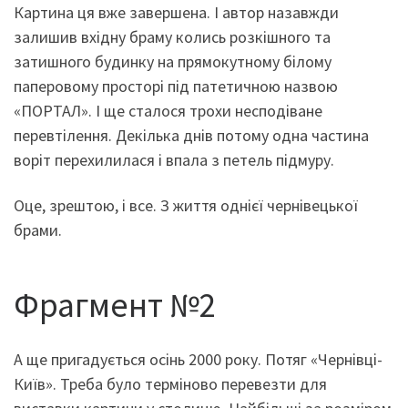
Картина ця вже завершена. І автор назавжди
залишив вхідну браму колись розкішного та
затишного будинку на прямокутному білому
паперовому просторі під патетичною назвою
«ПОРТАЛ». І ще сталося трохи несподіване
перевтілення. Декілька днів потому одна частина
воріт перехилилася і впала з петель підмуру.
Оце, зрештою, і все. З життя однієї чернівецької
брами.
Фрагмент №2
А ще пригадується осінь 2000 року. Потяг «Чернівці-
Київ». Треба було терміново перевезти для