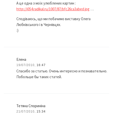
А це одна з моїх улюблених картин :
http://i054.radikal.ru/1007/87/bfc26ca3abed.jpg
…
Сподіваюсь, що ми побачимо виставку Олега
Любківського і в Чернівцях.
:)
Елена
19/07/2010,
16:47
Спасибо за статью. Очень интересно и познавательно.
Побольше бы таких статей.
Тетяна Спориніна
21/07/2010,
15:34