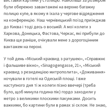
виставки картини у столицю. Найбільші за розміром
були обережно завантажені на верхню багажну
полицю купе, в якому я їхала у чергове відрядження
на конференцію. Наш чернівецький поїзд приїжджав
до Києва і тоді десь о восьмій. А мої колеги з
Харкова, Донецька, Фастова, Черкас, які прибули до
Києва ще раніше, очікували мене з дорогоцінним
вантажем на пероні.
У той день «Міський краєвид з ратушею», «Справжнє
і фальшиве вікно», «Sinagogengasse, 21», «Міський
краєвид з резиденцією митрополита», «Доживання»
ночували в готелі на Одеській площі. І вже
наступного дня ті ж колеги пізно ввечері (треба
було, щоб минула година пік) гордо заходили у
метро з великими плоскими пакунками. Досить
важкими, бо картини були в рамах зі склом. Не знаю,