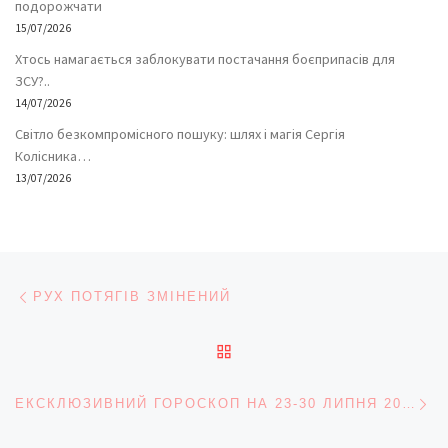
подорожчати
15/07/2026
Хтось намагається заблокувати постачання боєприпасів для
ЗСУ?..
14/07/2026
Світло безкомпромісного пошуку: шлях і магія Сергія
Колісника…
13/07/2026
Навігація записів
Попередній запис
РУХ ПОТЯГІВ ЗМІНЕНИЙ
ПОВЕРНУТИСЯ ДО СПИС
На
ЕКСКЛЮЗИВНИЙ ГОРОСКОП НА 23-30 ЛИПНЯ 2010