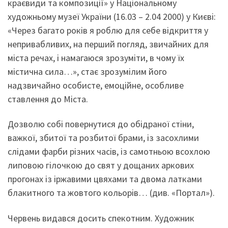
краєвиди та композиції» у Національному
художньому музеї України (16.03 – 2.04 2000) у Києві:
«Через багато років я роблю для себе відкриття у
непривабливих, на перший погляд, звичайних для
міста речах, і намагаюся зрозуміти, в чому їх
містична сила…», стає зрозумілим його
надзвичайно особисте, емоційне, особливе
ставлення до Міста.
Дозволю собі повернутися до обідраної стіни,
важкої, збитої та розбитої брами, із засохлими
слідами фарби різних часів, із самотньою всохлою
липовою гілочкою до свят у дощаних аркових
прогонах із іржавими цвяхами та двома латками
блакитного та жовтого кольорів… (див. «Портал»).
Червень видався досить спекотним. Художник