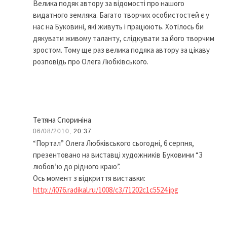
Велика подяк автору за відомості про нашого
видатного земляка. Багато творчих особистостей є у
нас на Буковині, які живуть і працюють. Хотілось би
дякувати живому таланту, слідкувати за його творчим
зростом. Тому ще раз велика подяка автору за цікаву
розповідь про Олега Любківського.
Тетяна Cпориніна
06/08/2010,
20:37
“Портал” Олега Любківського сьогодні, 6 серпня,
презентовано на виставці худож­ників Буковини “З
любов’ю до рідного краю”.
Ось момент з відкриття виставки:
http://i076.radikal.ru/1008/c3/71202c1c5524.jpg