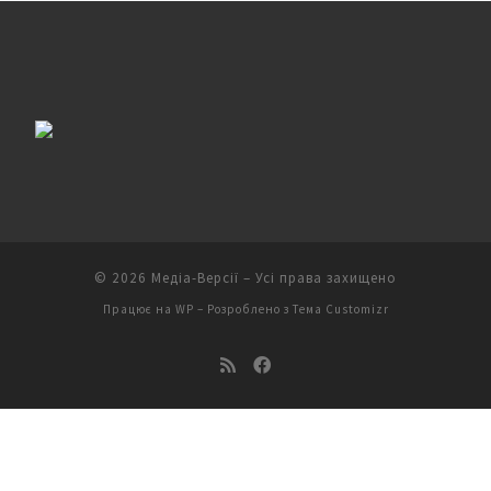
© 2026
Медіа-Версії
– Усі права захищено
Працює на
WP
– Розроблено з
Тема Customizr