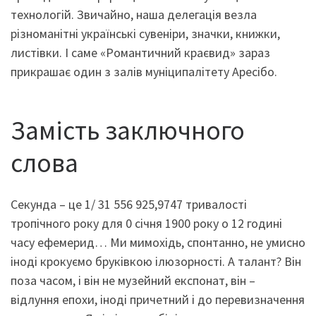
технологій. Звичайно, наша делегація везла
різноманітні українські сувеніри, значки, книжки,
листівки. І саме «Романтичний краєвид» зараз
прикрашає один з залів муніципалітету Аресібо.
Замість заключного
слова
Секунда – це 1/ 31 556 925,9747 тривалості
тропічного року для 0 січня 1900 року о 12 годині
часу ефемерид… Ми мимохідь, спонтанно, не умисно
іноді крокуємо бруківкою ілюзорності. А талант? Він
поза часом, і він не музейний експонат, він –
відлуння епохи, іноді причетний і до перевизначення