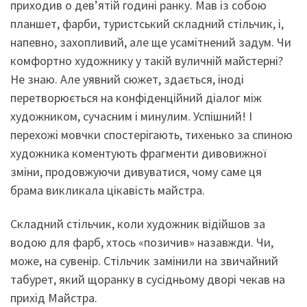
приходив о дев’ятій годині ранку. Мав із собою
планшет, фарби, туристський складний стільчик, і,
напевно, захопливий, але ще усамітнений задум. Чи
комфортно художнику у такій вуличній майстерні?
Не знаю. Але уявний сюжет, здається, іноді
перетворюється на конфіденційний діалог між
художником, сучасним і минулим. Успішний! І
перехожі мовчки спостерігають, тихенько за спиною
художника коментують фрагменти дивовижної
зміни, продовжуючи дивуватися, чому саме ця
брама викликала цікавість майстра.
Складний стільчик, коли художник відійшов за
водою для фарб, хтось «позичив» назавжди. Чи,
може, на сувенір. Стільчик замінили на звичайний
табурет, який щоранку в сусідньому дворі чекав на
прихід Майстра.