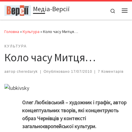
Медіа-Версії
Перейти до вмісту
Search
Ме
Головна
»
Культура
»
Коло часу Митця…
КУЛЬТУРА
Коло часу Митця…
автор
cheredaryk
|
Опубліковано
17/07/2010
|
7 Коментарів
Олег Любківський – художник і графік, автор
концептуальних творів, які концентрують
образ Чернівців у контексті
загальноєвропейської культури.