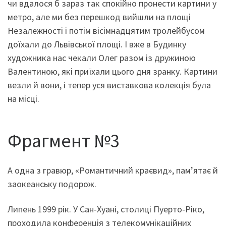
чи вдалося б зараз так спокійно пронести картини у
метро, але ми без перешкод вийшли на площі
Незалежності і потім вісімнадцятим тролейбусом
доїхали до Львівської площі. І вже в Будинку
художника нас чекали Олег разом із дружиною
Валентиною, які приїхали цього дня зранку. Картини
везли й вони, і тепер уся виставкова колекція була
на місці.
Фрагмент №3
А одна з гравюр, «Романтичний краєвид», пам’ятає й
заокеанську подорож.
Липень 1999 рік. У Сан-Хуані, столиці Пуерто-Ріко,
проходила конференція з телекомунікаційних