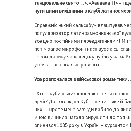
танцювальне свято…», «Ааааааа!!!» – і 
чути цими вихідними в клубі латиноамери
Справжнісінький сальсабум влаштував чер
популяризатор латиноамериканської культ
все це з постійними перевдяганнями! Мить
потім хапає мікрофон і наспівує якісь іспа
сором’язливу чернівецьку публіку на майс
усілякі танцювальні розваги…
Усе розпочалася з військової романтики
«Хто з кубинських хлопчаків не захоплюва
армії? До того ж, на Кубі – не так вже й 
них… Проте мене завжди вабило до якихо
мною виникла нагода вирушити до тодішнь
опинився 1985 року в Україні – курсанто