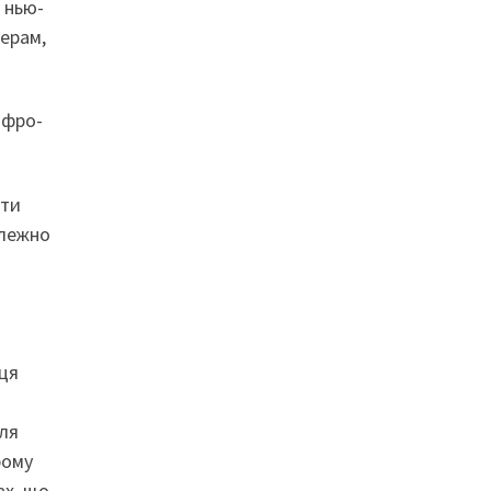
а нью-
нерам,
афро-
ати
алежно
нця
о
ля
рому
ах, що