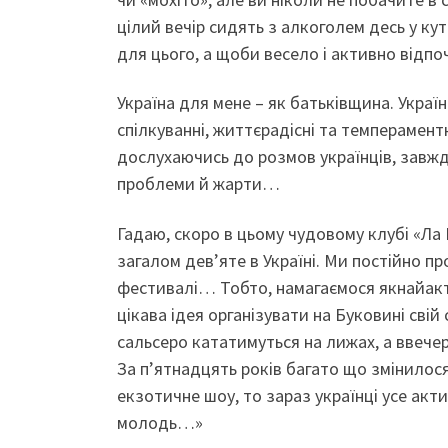
цілий вечір сидять з алкоголем десь у ку
для цього, а щоби весело і активно відп
Україна для мене – як батьківщина. Українц
спілкуванні, життєрадісні та темпераментн
дослухаючись до розмов українців, завжди
проблеми й жарти…
Гадаю, скоро в цьому чудовому клубі «Ла
загалом дев’яте в Україні. Ми постійно пр
фестивалі… Тобто, намагаємося якнайакти
цікава ідея організувати на Буковині сві
сальсеро кататимуться на лижах, а ввече
За п’ятнадцять років багато що змінилос
екзотичне шоу, то зараз українці усе ак
молодь…»