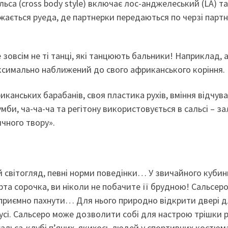
сальса (сross body style) включає лос-анджелеський (LА) т
жається руеда, де партнерки передаються по черзі парт
зовсім не ті танці, які танцюють бальники! Наприклад, 
аксимально наближений до свого африканського коріння.
канських барабанів, своя пластика рухів, вміння відчув
умби, ча-ча-ча та регітону використовується в сальсі – з
ичного твору».
ий світогляд, певні норми поведінки… У звичайного куби
та сорочка, ви ніколи не побачите її брудною! Сальсер
 приємно пахнути… Для нього природно відкрити двері д
усі. Сальсеро може дозволити собі для настрою трішки 
 сальса-клубі п’яних, якихось людей у спортивних костюм