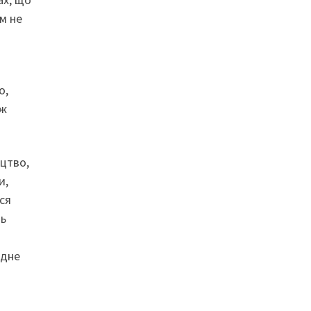
м не
о,
 ж
ицтво,
и,
ся
нь
одне