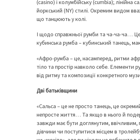
(casino) і колумбійську (cumbia); лінійна 
йоркський (NY) стилі. Окремим видом вва
що танцюють у колі.
І щодо справжньої румби та ча-ча-ча… Це 
кубинська румба – кубинський танець, м
«Афро-румба – це, насамперед, ритми афри
тіло та простір навколо себе. Елементи р
від ритму та композиції конкретного муз
Дві батьківщини
«Сальса – це не просто танець, це окрем
непросте життя… Та якщо в нього й подер
завжди має бути доглянутим, ввічливим,
дівчини чи поступитися місцем в тролейб
чи «мохіто», але ви ніколи не побачите в