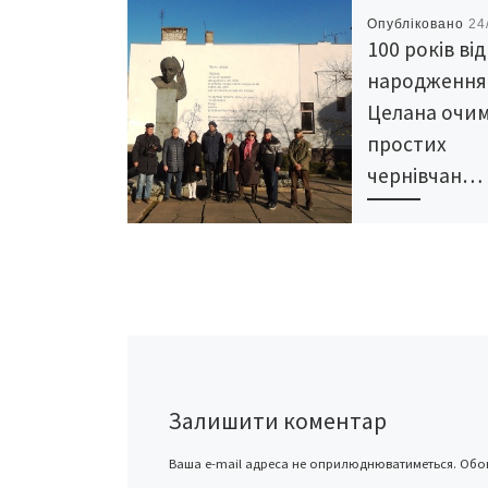
Опубліковано
24
100 років ві
народження
Целана очи
простих
чернівчан…
100 років тому у 
народився Пауль
Целан, найвизна
поет XX століття.
Науковець, докт
філології, перек
Петро Рихло до 
поета представив
Залишити коментар
[…]
Ваша e-mail адреса не оприлюднюватиметься.
Обов