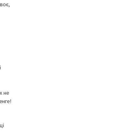
воє,
і
х не
енге!
ці