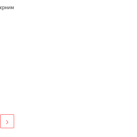
’єрним