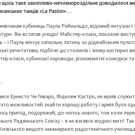
ще щось таке захопливо-нечленороздільне доводилося ме
канських танців «La Pasion»…
нівчанам кубинець Пауль Рейнальдо, відомий ентузіаст 
ури. Він встигав усюди! Майстер-класи, показові виступ
 – і Пауль міксує запальну латину за діджейським пульт
нські речитативи, підбігає до столиків і знову настирно в
тер-класи, кубинські хороводи, різноманітні конкурси та
…
вся Ернесто Че Геваро, Фіделем Кастро, не мріяв служит
багато можливостей знайти хорошу роботу і армія була од
сь пригод, подорожей, до чогось нового, тож коли пере
ого Радянського Союзу – я не вагався жодної миті! Так 
м Київського вищого інженерного радіотехнічного училищ