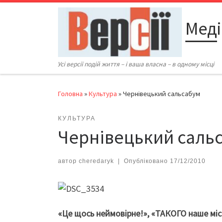
Перейти до вмісту
Меді
Усі версії подій життя – і ваша власна – в одному місці
Головна
»
Культура
»
Чернівецький сальсабум
КУЛЬТУРА
Чернівецький саль
автор
cheredaryk
|
Опубліковано
17/12/2010
«Це щось неймовірне!», «ТАКОГО наше мі