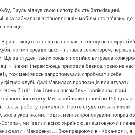
бу, Пауль відчув свою непотрібність батьківщині.
рмі, яка займалася встановленням мобільного зв’язку, де
 в місяць.
 Вірив – якщо є голова на плечах, з голоду не помру і сім
Куби, потім перевдягався – і ставав секретарем, перекла
 Ще за студентських років я постійно вигравав конкурс
отеці «Нивки» (переможець приходив безкоштовно на нас
я!), тож мені якось запропонували спробувати себе
 фітнес-клубі. Далі з’явилася пропозиція влаштувати
 Чому б і ні?! Так і виник ансамбль «Тропікана», який
хнічного інституту. Ми заробляли щоночі по 150 доларів
ші, тож за роботу трималися. Проте студенти закінчили
пу, вже з українками. Тоді ж мені запропонували попрацю
Corona», ми їздили всією Україною, влаштовуючи пивни
танцювати «Макарену»… Вже працюючи в «Кока-колі», я