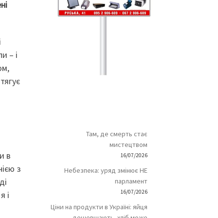
ні
і
и – і
ом,
итягує
Там, де смерть стає
мистецтвом
и в
16/07/2026
нією з
Небезпека: уряд змінює НЕ
ді
парламент
16/07/2026
я і
Ціни на продукти в Україні: яйця
а
дешевшають, хліб може