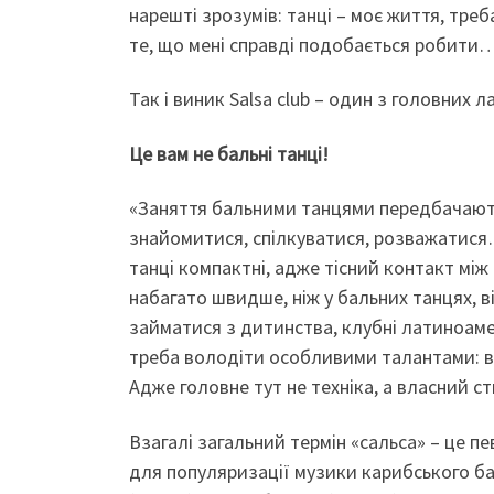
нарешті зрозумів: танці – моє життя, треб
те, що мені справді подобається робити
Так і виник Salsa club – один з головних
Це вам не бальні танці!
«Заняття бальними танцями передбачають
знайомитися, спілкуватися, розважатися…
танці компактні, адже тісний контакт між
набагато швидше, ніж у бальних танцях, 
займатися з дитинства, клубні латиноаме
треба володіти особливими талантами: вм
Адже головне тут не техніка, а власний ст
Взагалі загальний термін «сальса» – це п
для популяризації музики карибського ба