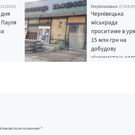
/11/2020
Опубліковано
27/04/2
д дня
Чернівецька
 Пауля
міськрада
ма
проситиме в ур
15 млн грн на
добудову
кіномистецьког
Чернівцях
центру імені Іва
Миколайчука
чніший
ор
Про це на своїй ФБ-сто
ладач
повідомив міський гол
ювелею
Чернівців Олексій Касп
 10 томів
«Повертаємо до життя
кіномистецький центр і
Івана Миколайчука.
’язкові поля позначені
*
Вимальовується його н