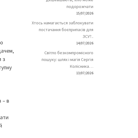
подорожчати
15/07/2026
Хтось намагається заблокувати
постачання боєприпасів для
ЗСУ?..
’ю
14/07/2026
дачем,
Світло безкомпромісного
и з
пошуку: шлях і магія Сергія
Колісника…
тупну
13/07/2026
 – в
вати
й