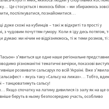
тку… Це стосується і якихось бійок – ми збираємось зовсі
очити, поспілкуватися, познайомитися…
і дуже схожі на кубинців – такі ж відкриті та прості у
і, з чудовим почуттям гумору. Коли я їду десь потягом, т
 думаю: ми нічим не відрізняємось, ті ж теми розмов, ті
 Пасьон» з’явиться ще одне наше регіональне представн
оводимо різноманітні тематичні вечірки, показові виступ
вніше розвивати сальсарух по всій Україні. Вже з’явила
й сальсафест – якусь таку «Сальсу на лижах»… Тобто, вде
рі – танцюватимуть сальсу!
я… Якщо спочатку на латину дивилися із залу як на ще 
тивніше беруть в ньому безпосередню участь, особливо