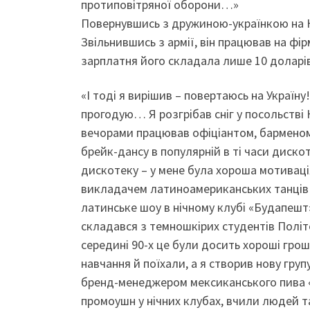
протиповітряної оборони…»
Повернувшись з дружиною-українкою на Ку
Звільнившись з армії, він працював на фі
зарплатня його складала лише 10 доларів
«І тоді я вирішив – повертаюсь на Україну!
прогодую… Я розгрібав сніг у посольстві 
вечорами працював офіціантом, барменом.
брейк-дансу в популярній в ті часи диск
дискотеку – у мене була хороша мотиваці
викладачем латиноамериканських танців у
латинське шоу в нічному клубі «Будапешт».
складався з темношкірих студентів Політе
середині 90-х це були досить хороші гро
навчання й поїхали, а я створив нову гру
бренд-менеджером мексиканського пива «
промоушн у нічних клубах, вчили людей 