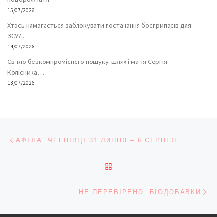
15/07/2026
Хтось намагається заблокувати постачання боєприпасів для
ЗСУ?..
14/07/2026
Світло безкомпромісного пошуку: шлях і магія Сергія
Колісника…
13/07/2026
Навігація записів
Попередній запис
АФІША. ЧЕРНІВЦІ 31 ЛИПНЯ – 6 СЕРПНЯ
ПОВЕРНУТИСЯ ДО СПИС
На
НЕ ПЕРЕВІРЕНО: БІОДОБАВКИ