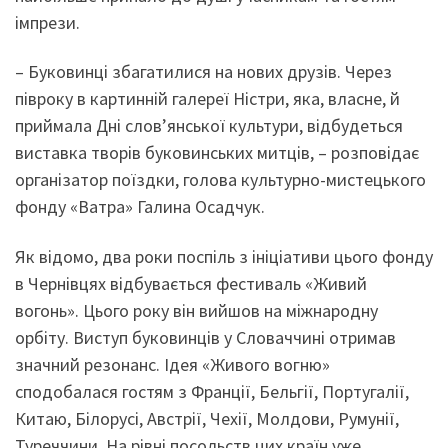
імпрези.
– Буковинці збагатилися на нових друзів. Через
півроку в картинній галереї Ністри, яка, власне, й
приймала Дні слов’янської культури, відбудеться
виставка творів буковинських митців, – розповідає
організатор поїздки, голова культурно-мистецького
фонду «Ватра» Галина Осадчук.
Як відомо, два роки поспіль з ініціативи цього фонду
в Чернівцях відбувається фестиваль «Живий
вогонь». Цього року він вийшов на міжнародну
орбіту. Виступ буковинців у Словаччині отримав
значний резонанс. Ідея «Живого вогню»
сподобалася гостям з Франції, Бельгії, Португалії,
Китаю, Білорусі, Австрії, Чехії, Молдови, Румунії,
Туреччини. На рівні посольств цих країн уже