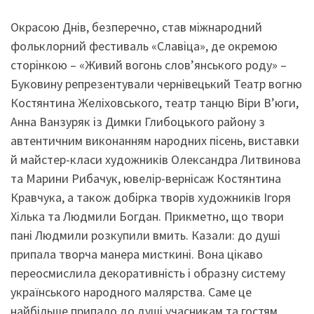
Окрасою Днів, безперечно, став міжнародний
фольклорний фестиваль «Славіца», де окремою
сторінкою – «Живий вогонь слов’янського роду» –
Буковину репрезентували чернівецький Театр вогню
Костянтина Желіховського, театр танцю Віри В’юги,
Анна Ванзуряк із Димки Глибоцького району з
автентичним виконанням народних пісень, виставки
й майстер-класи художників Олександра Литвинова
та Марини Рибачук, ювелір-вернісаж Костянтина
Кравчука, а також добірка творів художників Ігоря
Хілька та Людмили Богдан. Прикметно, що твори
пані Людмили розкупили вмить. Казали: до душі
припала творча манера мисткині. Вона цікаво
переосмислила декоративність і образну систему
українського народного малярства. Саме це
найбільше припало до душі учасникам та гостям