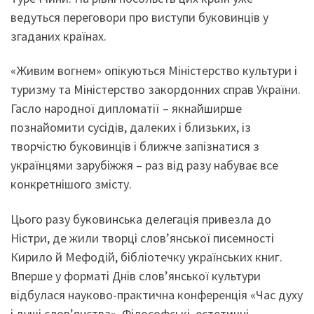
ведуться переговори про виступи буковинців у
згаданих країнах.
«Живим вогнем» опікуються Міністерство культури і
туризму та Міністерство закордонних справ України.
Гасло народної дипломатії – якнайширше
познайомити сусідів, далеких і близьких, із
творчістю буковинців і ближче запізнатися з
українцями зарубіжжя – раз від разу набуває все
конкретнішого змісту.
Цього разу буковинська делегація привезла до
Ністри, де жили творці слов’янської писемності
Кирило й Мефодій, бібліотечку українських книг.
Вперше у форматі Днів слов’янської культури
відбулася науково-практична конференція «Час духу
і душі слов’янства». Філософські, естетичні,