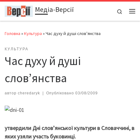
Медіа-Версії
Перейти до вмісту
Search
Ме
Головна
»
Культура
»
Час духу й душі слов’янства
КУЛЬТУРА
Час духу й душі
слов’янства
автор
cheredaryk
|
Опубліковано
03/08/2009
утвердили Дні слов’янської культури в Словаччині, в
яких узяли участь буковинці.