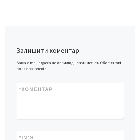
Залишити коментар
Ваша e-mail адреса не оприлюднюватиметься.
Обов’язкові
поля позначені
*
*
КОМЕНТАР
*
ІМ'Я