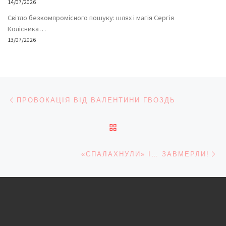
14/07/2026
Світло безкомпромісного пошуку: шлях і магія Сергія
Колісника…
13/07/2026
Навігація записів
Попередній запис
ПРОВОКАЦІЯ ВІД ВАЛЕНТИНИ ГВОЗДЬ
ПОВЕРНУТИСЯ ДО СПИС
На
«СПАЛАХНУЛИ» І… ЗАВМЕРЛИ!