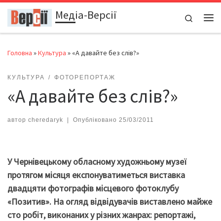
Медіа-Версії
Перейти до вмісту
Search
Ме
Головна
»
Культура
»
«А давайте без слів?»
КУЛЬТУРА
ФОТОРЕПОРТАЖ
«А давайте без слів?»
автор
cheredaryk
|
Опубліковано
25/03/2011
У Чернівецькому обласному художньому музеї
протягом місяця експонуватиметься виставка
двадцяти фотографів місцевого фотоклубу
«Позитив». На огляд відвідувачів виставлено майже
сто робіт, виконаних у різних жанрах: репортажі,