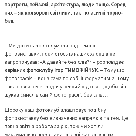
портрети, пейзажі, архітектура, люди тощо. Серед
них – як кольорові світлини, так і класичні чорно-
білі.
– Ми досить довго думали над темою
фотовиставки, поки хтось із наших хлопців не
запропонував: «А давайте без слів?» – розповідає
керівник фотоклубу Ігор ТИМОФІЙЧУК
. – Тому що
фотографія – вона сама по собі інформативна. Тому
така назва несе глядачу певний підтекст, щоби він
шукав смисл в самій фотографії, без слів…
Щороку наш фотоклуб влаштовує подібну
фотовиставку без визначених напрямків та тем. Це
певна звітна робота за рік, тож ми хотіли
максимально представити різні жанри, в яких