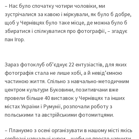
– Нас було спочатку чотири чоловіки, ми
зустрічалися за кавою і міркували, як було б добре,
щоб у Чернівцях було таке місце, де можна було б
збиратися і спілкуватися про фотографії, – згадує
пан Ігор.
Зараз фотоклуб об’єднує 22 ентузіастів, для яких
фотографія стала не лише хобі, а й невід’ємною
частиною життя. Спільно з навчально-методичним
центром культури Буковини, позитивчани вже
провели більше 40 виставок у Чернівцях та інших
містах України і Румунії, розпочали роботу з
польськими та австрійськими фотомитцями.
– Плануємо з осені організувати в нашому місті якісь
серйозні навчальні курси – щоби не просто навчити