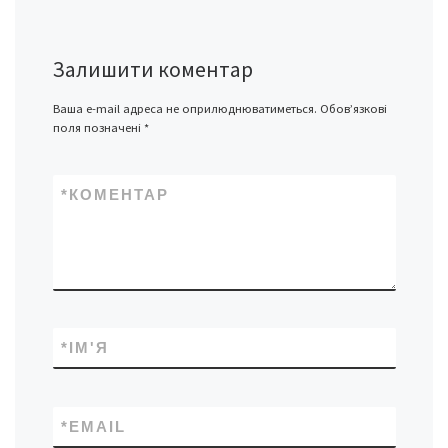
Залишити коментар
Ваша e-mail адреса не оприлюднюватиметься.
Обов’язкові
поля позначені
*
*
КОМЕНТАР
*
ІМ'Я
*
EMAIL