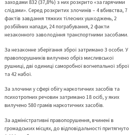
заходами 832 (37,8%) з них розкрито «за гарячими
слідами». Серед розкритих злочинів – 4 вбивства, 7
фактів завдання тяжких тілесних ушкоджень, 2
розбійних напади, 24 пограбування, 2 факти
незаконного заволодіння транспортними засобами.
За незаконне зберігання зброї затримано 3 особи. У
правопорушників вилучено обріз мисливської
рушниці, дві одиниці саморобної вогнепальної зброї
та 42 набої.
За злочини у сфері обігу наркотичних засобів та
психотропних речовин затримано 18 осіб, у яких
вилучено 580 грамів наркотичних засобів.
За адміністративні правопорушення, вчинені в
громадських місцях, до відповідальності притягнуто