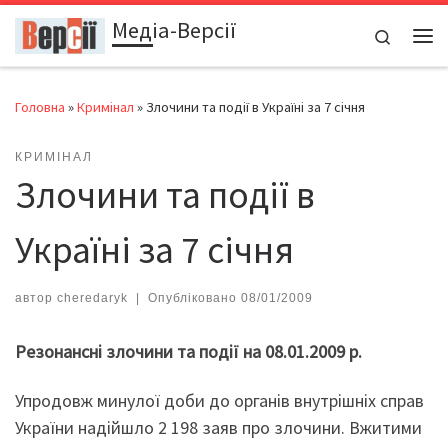
Медіа-Версії
Перейти до вмісту
Search
Ме
Головна
»
Кримінал
»
Злочини та події в Україні за 7 січня
КРИМІНАЛ
Злочини та події в
Україні за 7 січня
автор
cheredaryk
|
Опубліковано
08/01/2009
Резонансні злочини та події на 08.01.2009 р.
Упродовж минулої доби до органів внутрішніх справ
України надійшло 2 198 заяв про злочини. Вжитими