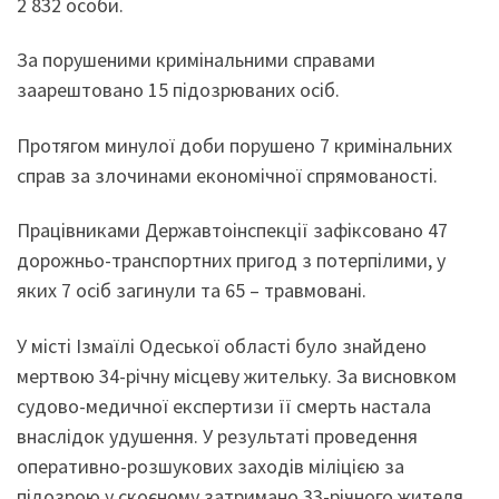
2 832 особи.
За порушеними кримінальними справами
заарештовано 15 підозрюваних осіб.
Протягом минулої доби порушено 7 кримінальних
справ за злочинами економічної спрямованості.
Працівниками Державтоінспекції зафіксовано 47
дорожньо-транспортних пригод з потерпілими, у
яких 7 осіб загинули та 65 – травмовані.
У місті Ізмаїлі Одеської області було знайдено
мертвою 34-річну місцеву жительку. За висновком
судово-медичної експертизи її смерть настала
внаслідок удушення. У результаті проведення
оперативно-розшукових заходів міліцією за
підозрою у скоєному затримано 33-річного жителя