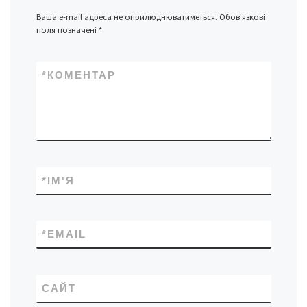
Ваша e-mail адреса не оприлюднюватиметься.
Обов’язкові
поля позначені
*
*
КОМЕНТАР
*
ІМ'Я
*
EMAIL
САЙТ