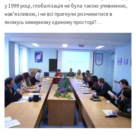
у 1999 році, глобалізація не була такою упевненою,
нав’язливою, і не всі прагнули розчинитися в
якомусь химерному єдиному просторі?…