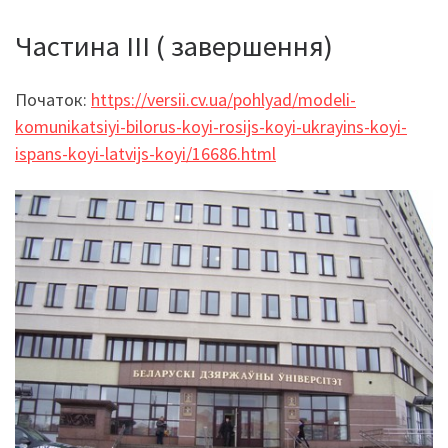
Частина ІІІ ( завершення)
Початок:
https://versii.cv.ua/pohlyad/modeli-
komunikatsiyi-bilorus-koyi-rosijs-koyi-ukrayins-koyi-
ispans-koyi-latvijs-koyi/16686.html