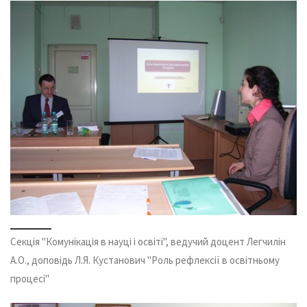
Секція "Комунікація в науці і освіті", ведучий доцент Легчилін
А.О., доповідь Л.Я. Кустанович "Роль рефлексії в освітньому
процесі"