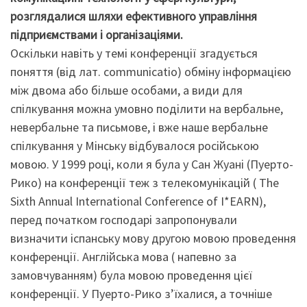
розглядалися шляхи ефективного управління
підприємствами і організаціями.
Оскільки навіть у темі конференції згадується
поняття (від лат. сommunicatio) обміну інформацією
між двома або більше особами, а види для
спілкування можна умовно поділити на вербальне,
невербальне та письмове, і вже наше вербальне
спілкування у Мінську відбувалося російською
мовою. У 1999 році, коли я була у Сан Жуані (Пуерто-
Рико) на конференції теж з телекомунікацій ( The
Sixth Annual International Conference of I*EARN),
перед початком господарі запропонували
визначити іспанську мову другою мовою проведення
конференції. Англійська мова ( напевно за
замовчуванням) була мовою проведення цієї
конференції. У Пуерто-Рико з’їхалися, а точніше