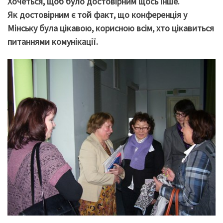
Хочеться, щоб було достовірним щось інше.
Як достовірним є той факт, що конференція у
Мінську була цікавою, корисною всім, хто цікавиться
питаннями комунікації.