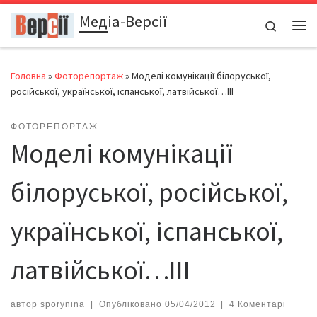
Медіа-Версії
Перейти до вмісту
Search
Ме
Головна
»
Фоторепортаж
»
Моделі комунікації білоруської,
російської, української, іспанської, латвійської…ІІІ
ФОТОРЕПОРТАЖ
Моделі комунікації
білоруської, російської,
української, іспанської,
латвійської…ІІІ
автор
sporynina
|
Опубліковано
05/04/2012
|
4 Коментарі