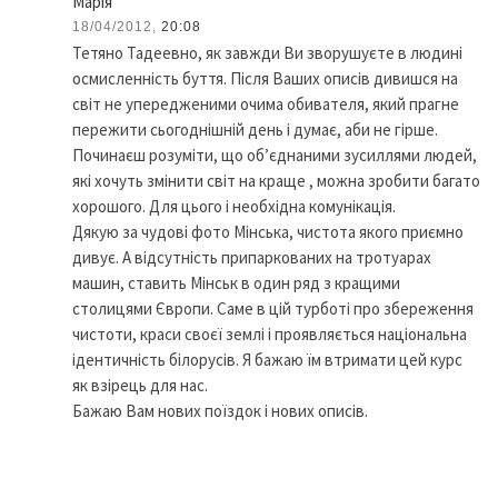
Марія
18/04/2012,
20:08
Тетяно Тадеевно, як завжди Ви зворушуєте в людині
осмисленність буття. Після Ваших описів дивишся на
світ не упередженими очима обивателя, який прагне
пережити сьогоднішній день і думає, аби не гірше.
Починаєш розуміти, що об’єднаними зусиллями людей,
які хочуть змінити світ на краще , можна зробити багато
хорошого. Для цього і необхідна комунікація.
Дякую за чудові фото Мінська, чистота якого приємно
дивує. А відсутність припаркованих на тротуарах
машин, ставить Мінськ в один ряд з кращими
столицями Європи. Саме в цій турботі про збереження
чистоти, краси своєї землі і проявляється національна
ідентичність білорусів. Я бажаю їм втримати цей курс
як взірець для нас.
Бажаю Вам нових поїздок і нових описів.