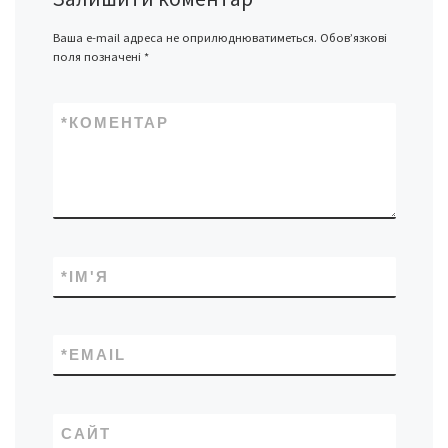
Ваша e-mail адреса не оприлюднюватиметься.
Обов’язкові
поля позначені
*
*
КОМЕНТАР
*
ІМ'Я
*
EMAIL
САЙТ