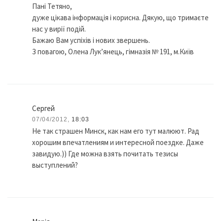
Пані Тетяно,
дуже цікава інформація і корисна. Дякую, що тримаєте
нас у вирії подій.
Бажаю Вам успіхів і нових звершень.
З повагою, Олена Лук’янець, гімназія № 191, м.Київ
Сергей
07/04/2012,
18:03
Не так страшен Минск, как нам его тут малюют. Рад
хорошим впечатлениям и интересной поездке. Даже
завидую.)) Где можна взять почитать тезисы
выступлений?