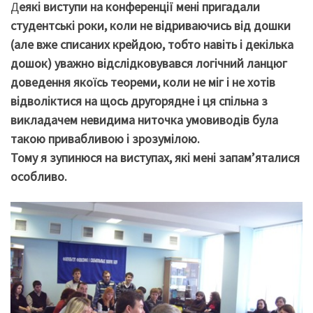
Д
еякі виступи на конференції мені пригадали
студентські роки, коли не відриваючись від дошки
(але вже списаних крейдою, тобто навіть і декілька
дошок) уважно відслідковувався логічний ланцюг
доведення якоїсь теореми, коли не міг і не хотів
відволіктися на щось другорядне і ця спільна з
викладачем невидима ниточка умовиводів була
такою привабливою і зрозумілою.
Тому я зупинюся на виступах, які мені запам’яталися
особливо.