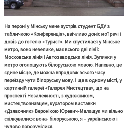
На пероні у Мінську мене зустрів студент БДУ з
табличкою «Конференція», ввічливо доніс мої речі і
довіз до готелю «Турист». Ми спустилася у Мінське
метро, воно невелике, має всього дві лінії:
Московська лінія і Автозаводська лінія. Зупинки у
метро оголошують білоруською мовою. Напевно, це
єдине місце, де можна впродовж всього часу
переїзду чути білоруську мову. І ще в одному місті, у
картинній галереї «Галэрея Мистецтва», що на
проспекті Незалежності, з художником,
мистецтвознавцем, куратором виставки
«Дзявочник» Веронікою Юревич-Малащук ми вільно
спілкувалися: вона- білоруською, я – українською і
чудово порозумілися.