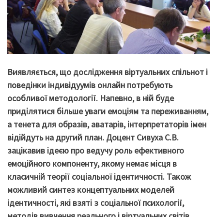
Виявляється, що дослідження віртуальних спільнот і
поведінки індивідуумів онлайн потребують
особливої методології. Напевно, в ній буде
приділятися більше уваги емоціям та переживанням,
а тенета для образів, аватарів, інтерпретаторів імен
відійдуть на другий план. Доцент Сивуха С.В.
зацікавив ідеєю про ведучу роль ефективного
емоційного компоненту, якому немає місця в
класичній теорії соціальної ідентичності. Також
можливий синтез концептуальних моделей
ідентичності, які взяті з соціальної психології,
методів вивчення реального і віртуальних світів,