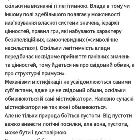
скільки на визнанні її легітимною. Влада в тому чи
іншому полі здебільшого полягає у можливості
нав’язування власної системи значень, ієрархії
цінностей, правил гри, які набувають характеру
безапеляційних, самоочевидних («символічне
насильство»). Оскільки легітимність влади
передбачає несвідоме прийняття панівних значень
та цінностей, тому йдеться не про свідомий обман, а
про структурні примуси».
Механізми містифікації не усвідомлюються самими
суб’єктами, адже це не свідомий обман, оскільки
обманюються й самі містифікатори. Напевно сучасні
містифікатори не так вже і обманюються.
Але не тільки природа боїться пустоти. Від пустоти
важко вивести логічні посилки, але вона, пустота,
може бути і достовірною.