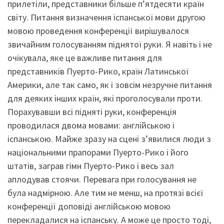
прилетіли, представники більше п’ятдесяти країн
світу. Питання визначення іспанської мови другою
мовою проведення конференції вирішувалося
звичайним голосуванням піднятої руки. Я навіть і не
очікувала, яке це важливе питання для
представників Пуерто-Рико, країн Латинської
Америки, але так само, як і зовсім незручне питання
для деяких інших країн, які проголосували проти.
Порахувавши всі підняті руки, конференція
проводилася двома мовами: англійською і
іспанською. Майже зразу на сцені з’явилися люди з
національними прапорами Пуерто-Рико і його
штатів, заграв гімн Пуерто-Рико і весь зал
аплодував стоячи. Перевага при голосування не
була надмірною. Але тим не менш, на протязі всієї
конференції доповіді англійською мовою
перекладалися на іспанську. А може це просто тоді,