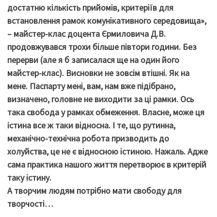
достатню кількість прийомів, критеріїв для
встановлення рамок комунікативного середовища»,
– майстер-клас доцента Єрмиловича Д.В.
продовжувався трохи більше півтори години. Без
перерви (але я б записалася ще на один його
майстер-клас). Висновки не зовсім втішні. Як на
мене. Паспарту мені, вам, нам вже підібрано,
визначено, головне не виходити за ці рамки. Ось
така свобода у рамках обмеження. Власне, може ця
істина все ж таки відносна. І те, що рутинна,
механічно-технічна робота призводить до
холуйства, це не є відносною істиною. Нажаль. Адже
сама практика нашого життя перетворює в критерій
таку істину.
А творчим людям потрібно мати свободу для
творчості…