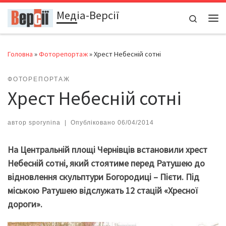
Медіа-Версії
Перейти до вмісту
Search
Ме
Головна
»
Фоторепортаж
»
Хрест Небесній сотні
ФОТОРЕПОРТАЖ
Хрест Небесній сотні
автор
sporynina
|
Опубліковано
06/04/2014
На Центральній площі Чернівців встановили хрест
Небесній сотні, який стоятиме перед Ратушею до
відновлення скульптури Богородиці – Пієти. Під
міською Ратушею відслужать 12 стацій «Хресної
дороги».