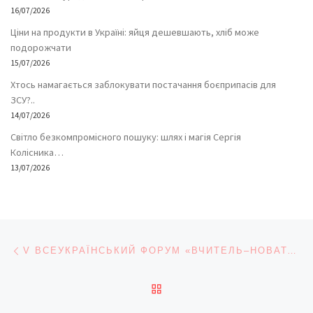
16/07/2026
Ціни на продукти в Україні: яйця дешевшають, хліб може
подорожчати
15/07/2026
Хтось намагається заблокувати постачання боєприпасів для
ЗСУ?..
14/07/2026
Світло безкомпромісного пошуку: шлях і магія Сергія
Колісника…
13/07/2026
Навігація записів
Попередній запис
V ВСЕУКРАЇНСЬКИЙ ФОРУМ «ВЧИТЕЛЬ–НОВАТОР»
ПОВЕРНУТИСЯ ДО СПИС