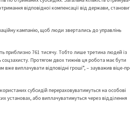
отримання відповідної компенсації від держави, станови
маційну кампанію, щоб люди звертались до управлінь
ить приблизно 761 тисячу. Тобто лише третина людей із
ь соцзахисту. Протягом двох тижнів ця робота має бути
 вже виплачувати відповідні гроші”, – зауважив віце-пр
икористаних субсидій перераховуватимуться на особові
ких установах, або виплачуватимуться через відділення