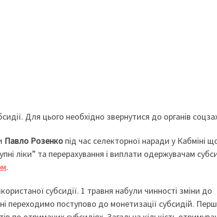
сидії. Для цього необхідно звернутися до органів соцза
ни
Павло Розенко
під час селекторної наради у Кабміні щ
упні ліки” та перерахування і виплати одержувачам субси
рм
.
ристаної субсидії. 1 травня набули чинності зміни до
дні переходимо поступово до монетизації субсидій. Пер
ів по отриманих субсидіях. Загальна кількість отримува