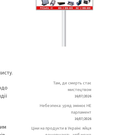
хисту.
Там, де смерть стає
одо
мистецтвом
дії
16/07/2026
Небезпека: уряд змінює НЕ
парламент
16/07/2026
шим
Ціни на продукти в Україні: яйця
чів
дешевшають, хліб може