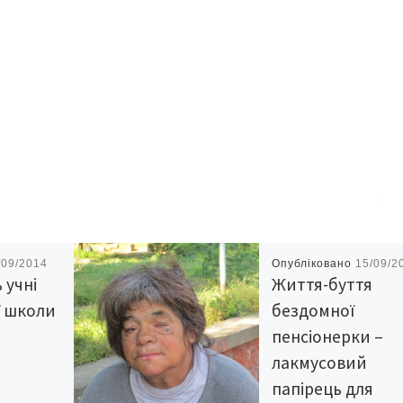
/09/2014
Опубліковано
15/09/2
 учні
Життя-буття
ї школи
бездомної
й
пенсіонерки –
лакмусовий
папірець для