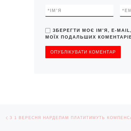
*
ІМ'Я
*
E
ЗБЕРЕГТИ МОЄ ІМ'Я, E-MAI
МОЇХ ПОДАЛЬШИХ КОМЕНТАРІВ
Навігація записів
Попередній запис