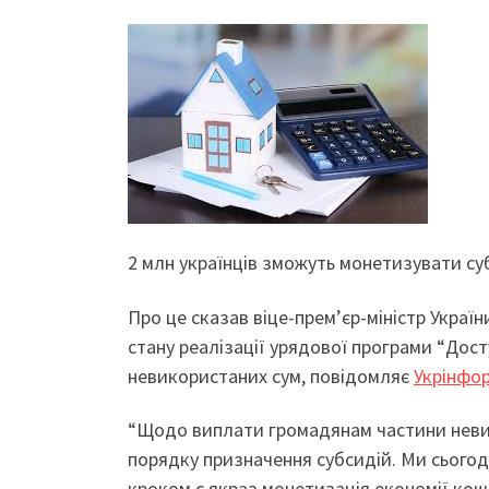
2 млн українців зможуть монетизувати суб
Про це сказав віце-прем’єр-міністр Украї
стану реалізації урядової програми “Дост
невикористаних сум, повідомляє
Укрінфо
“Щодо виплати громадянам частини невико
порядку призначення субсидій. Ми сього
кроком є якраз монетизація економії кошт