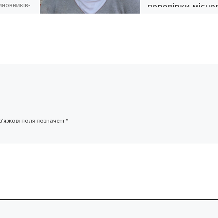
иновників-
перевірки місце
авчальні
влади на…
 — а це
вошивість
ніх 239
готові до
Покинуті й не потрібні:
та Пес Софія Миколаїв
Гуцул народилася у сел
Медвежому, між
молдовськими Липкан
та Ларгою, 1 квітня 195
’язкові поля позначені
*