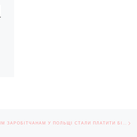
На
КУ ЗАПИСІВ
УКРАЇНСЬКИМ ЗАРОБІТЧАНАМ У ПОЛЬЩІ СТАЛИ ПЛАТИТИ БІЛЬШЕ