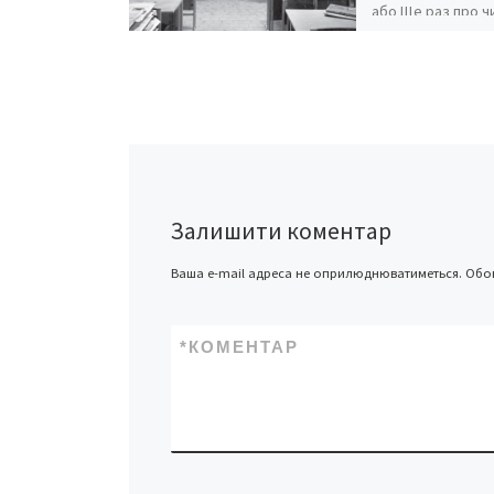
або Ще раз про ч
ілюзіоністів Усі н
заклади Буковини
434 загальноосвіт
дошкільних та 16
профтехнічних – 
[…]
Залишити коментар
Ваша e-mail адреса не оприлюднюватиметься.
Обов
*
КОМЕНТАР