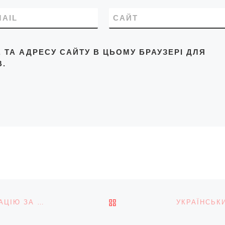
MAIL
САЙТ
L, ТА АДРЕСУ САЙТУ В ЦЬОМУ БРАУЗЕРІ ДЛЯ
.
ПОВЕРНУТИСЯ ДО СПИС
З 1 ВЕРЕСНЯ НАРДЕПАМ ПЛАТИТИМУТЬ КОМПЕНСАЦІЮ ЗА ЖИТЛО, ЗБІЛЬШЕНУ НА 41%