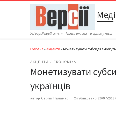
Перейти до вмісту
Меді
Усі версії подій життя – і ваша власна – в одному місці
Головна
»
Акценти
»
Монетизувати субсидії зможуть 
АКЦЕНТИ
ЕКОНОМІКА
Монетизувати субси
українців
автор
Сергій Паламар
|
Опубліковано
20/07/201