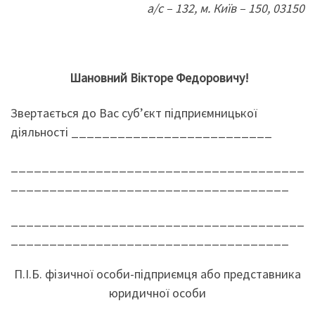
а/с – 132, м. Київ – 150, 03150
Шановний Вікторе Федоровичу!
Звертається до Вас суб’єкт підприємницької
діяльності __________________________
______________________________________
____________________________________
______________________________________
____________________________________
П.І.Б. фізичної особи-підприємця або представника
юридичної особи