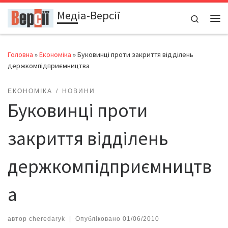
Медіа-Версії
Перейти до вмісту
Search
Ме
Головна
»
Економіка
»
Буковинці проти закриття відділень
держкомпідприємництва
ЕКОНОМІКА
НОВИНИ
Буковинці проти
закриття відділень
держкомпідприємництв
а
автор
cheredaryk
|
Опубліковано
01/06/2010