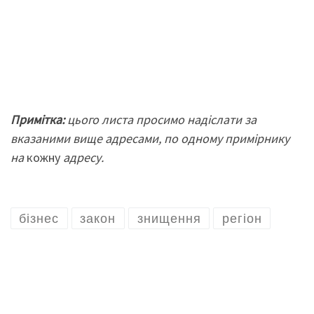
Примітка
:
цього
лист
а
просимо наді
c
лати за
вказаними вище адресами, по одному примірнику
на
кожну
адресу.
бізнес
закон
знищення
регіон