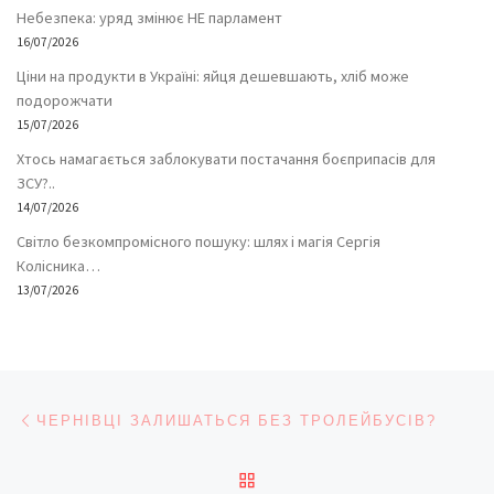
Небезпека: уряд змінює НЕ парламент
16/07/2026
Ціни на продукти в Україні: яйця дешевшають, хліб може
подорожчати
15/07/2026
Хтось намагається заблокувати постачання боєприпасів для
ЗСУ?..
14/07/2026
Світло безкомпромісного пошуку: шлях і магія Сергія
Колісника…
13/07/2026
Навігація записів
Попередній запис
ЧЕРНІВЦІ ЗАЛИШАТЬСЯ БЕЗ ТРОЛЕЙБУСІВ?
ПОВЕРНУТИСЯ ДО СПИС