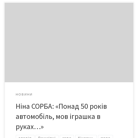
Майстер спорту, чемпіонка області з автоспорту серед жінок,
переможниця змагань із професійної майстерності керування
автомобілем, переможниця Всесоюзних змагань… Це далеко
не весь перелік нагород Ніни Іванівни. Її «послужний список»
багатий на різноманітні звання та нагороди, медалі,
фотографії та… спогади. Жінка, яка 53 роки водить машину,
навіть під час інтерв’ю сиділа за кермом улюбленого
автомобіля…
НОВИНИ
Ніна СОРБА: «Понад 50 років
автомобіль, мов іграшка в
руках…»