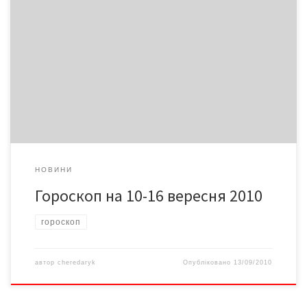
Ексклюзивний гороскоп для буковинців від Алли ЧУЖИНСЬКОЇ
на 10-16 вересня 2010
НОВИНИ
Гороскоп на 10-16 вересня 2010
гороскоп
автор
cheredaryk
Опубліковано
13/09/2010