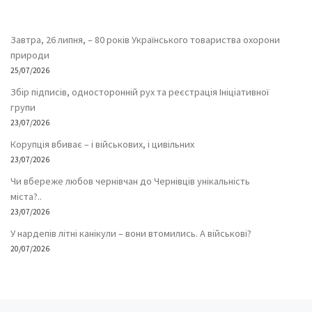
Завтра, 26 липня, – 80 років Українського товариства охорони
природи
25/07/2026
Збір підписів, односторонній рух та реєстрація Ініціативної
групи
23/07/2026
Корупція вбиває – і військових, і цивільних
23/07/2026
Чи вбереже любов чернівчан до Чернівців унікальність
міста?..
23/07/2026
У нардепів літні канікули – вони втомились. А військові?
20/07/2026