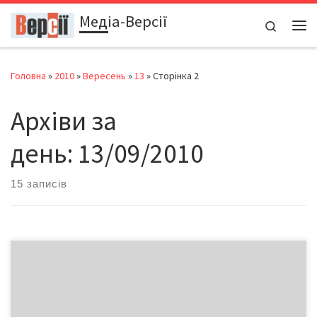
Медіа-Версії
Перейти до вмісту
Search
Ме
Головна
»
2010
»
Вересень
»
13
»
Сторінка 2
Архіви за
день:
13/09/2010
15 записів