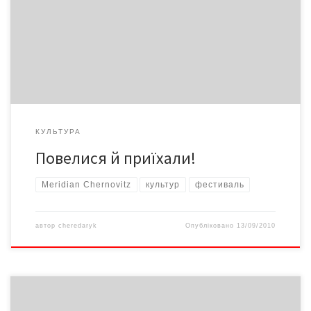
Міжнародний поетичний фестиваль «Meridian Chernovitz»
закінчився. У нас є рік на підготовку до наступного фесту та
обговорення трьох фестивальних днів. А обговорювати є що!
КУЛЬТУРА
Повелися й приїхали!
Meridian Chernovitz
культур
фестиваль
автор
cheredaryk
Опубліковано
13/09/2010