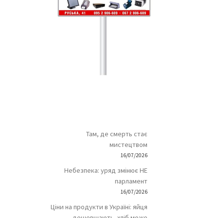
Там, де смерть стає
мистецтвом
16/07/2026
Небезпека: уряд змінює НЕ
парламент
16/07/2026
Ціни на продукти в Україні: яйця
дешевшають, хліб може