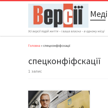
Перейти до вмісту
Меді
Усі версії подій життя – і ваша власна – в одному місці
Головна
»
спецконфіфскації
спецконфіфскації
1 запис
Скандал! Очільник Центру протидії
корупції Віталій Шабунін – один з
найвідоміших українських