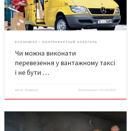
Купивши необхідні товар онлайн, немає сенсу їхати в магазин,
або склад для того, щоби бути присутнім при […]
ЕКОНОМІКА
КОНТРАФАКТНИЙ АЛКОГОЛЬ
Чи можна виконати
перевезення у вантажному таксі
і не бути …
автор
Людмила
Опубліковано
01/10/2023
Детективи територіального управління Бюро економічної