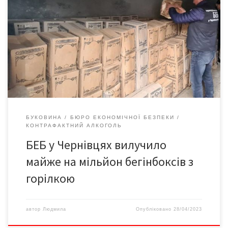
безпеки (БЕБ) у Чернівецькій області вилучили з незаконного
обігу контрафактні алкогольні напої. Продукцію реалізовували
без марок акцизного податку. Встановлено місце накопичення
контрафактної продукції. Фігурант продавав алкоголь на
ринку та через сайти оголошень, відправляв горілку службами
доставки. Співробітниками територіального управління
проведено низку обшуків за адресами зберігання […]
БУКОВИНА
БЮРО ЕКОНОМІЧНОЇ БЕЗПЕКИ
КОНТРАФАКТНИЙ АЛКОГОЛЬ
БЕБ у Чернівцях вилучило
майже на мільйон бегінбоксів з
горілкою
автор
Людмила
Опубліковано
28/04/2023