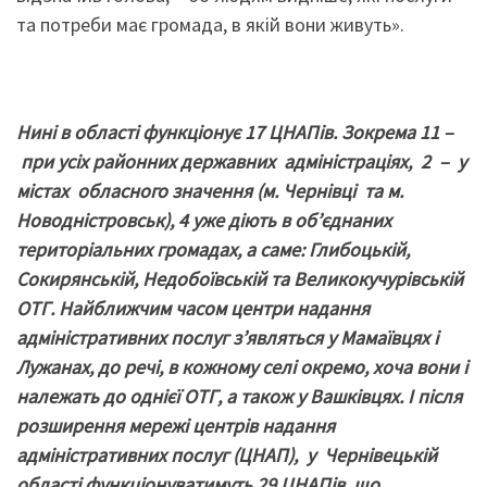
та потреби має громада, в якій вони живуть».
Нині в області функціонує 17 ЦНАПів. Зокрема 11 –
при усіх районних державних адміністраціях, 2 – у
містах обласного значення (м. Чернівці та м.
Новодністровськ), 4 уже діють в об’єднаних
територіальних громадах, а саме: Глибоцькій,
Сокирянській, Недобоївській та Великокучурівській
ОТГ. Найближчим часом центри надання
адміністративних послуг з’являться у Мамаївцях і
Лужанах, до речі, в кожному селі окремо, хоча вони і
належать до однієї ОТГ, а також у Вашківцях. І після
розширення мережі центрів надання
адміністративних послуг (ЦНАП), у Чернівецькій
області функціонуватимуть 29 ЦНАПів, що,