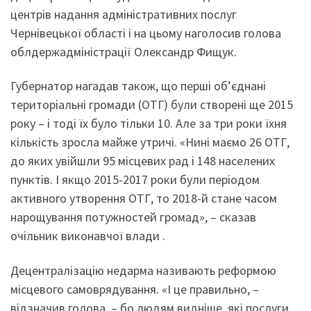
центрів надання адміністративних послуг
Чернівецької області і на цьому наголосив голова
облдержадміністрації Олександр Фищук.
Губернатор нагадав також, що перші об’єднані
територіальні громади (ОТГ) були створені ще 2015
року – і тоді їх було тільки 10. Але за три роки їхня
кількість зросла майже утричі. «Нині маємо 26 ОТГ,
до яких увійшли 95 місцевих рад і 148 населених
пунктів. І якщо 2015-2017 роки були періодом
активного утворення ОТГ, то 2018-й стане часом
нарощування потужностей громад», – сказав
очільник виконавчої влади .
Децентралізацію недарма називають реформою
місцевого самоврядування. «І це правильно, –
відзначив голова, – бо людям видніше, які послуги