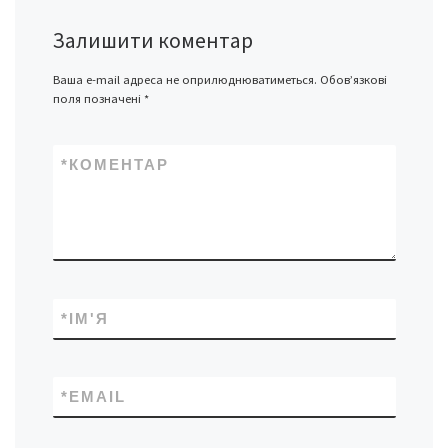
Залишити коментар
Ваша e-mail адреса не оприлюднюватиметься.
Обов’язкові
поля позначені
*
*
КОМЕНТАР
*
ІМ'Я
*
EMAIL