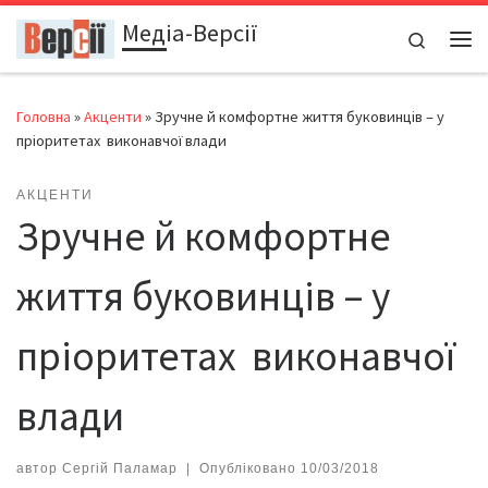
Медіа-Версії
Перейти до вмісту
Search
Ме
Головна
»
Акценти
»
Зручне й комфортне життя буковинців – у
пріоритетах виконавчої влади
АКЦЕНТИ
Зручне й комфортне
життя буковинців – у
пріоритетах виконавчої
влади
автор
Сергій Паламар
|
Опубліковано
10/03/2018