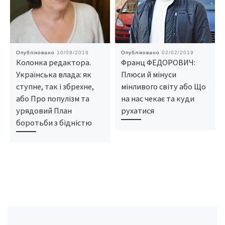
Опубліковано
10/09/2016
Опубліковано
02/02/2019
Колонка редактора.
Франц ФЕДОРОВИЧ:
Українська влада: як
Плюси й мінуси
ступне, так і збрехне,
мінливого світу або Що
або Про популізм та
на нас чекає та куди
урядовий План
рухатися
боротьби з бідністю