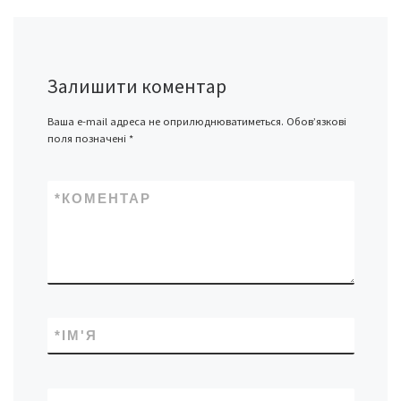
Залишити коментар
Ваша e-mail адреса не оприлюднюватиметься.
Обов’язкові
поля позначені
*
*
КОМЕНТАР
*
ІМ'Я