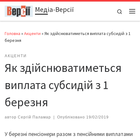
Медіа-Версії
Перейти до вмісту
Search
Ме
Головна
»
Акценти
»
Як здійснюватиметься виплата субсидій з 1
березня
АКЦЕНТИ
Як здійснюватиметься
виплата субсидій з 1
березня
автор
Сергій Паламар
|
Опубліковано
19/02/2019
У березні пенсіонери разом з пенсійними виплатами