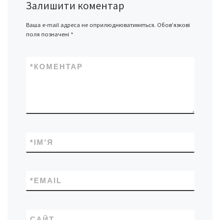
Залишити коментар
Ваша e-mail адреса не оприлюднюватиметься.
Обов’язкові
поля позначені
*
*
КОМЕНТАР
*
ІМ'Я
*
EMAIL
САЙТ