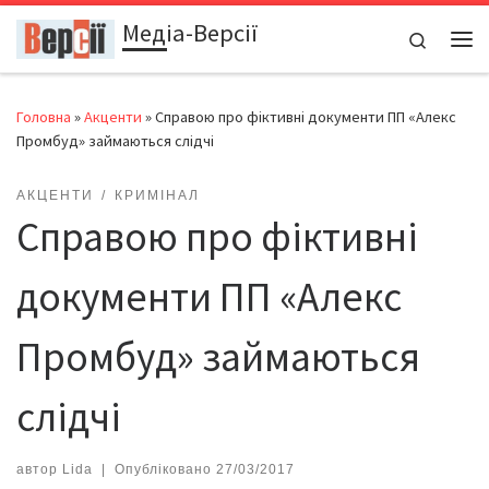
Медіа-Версії
Перейти до вмісту
Search
Ме
Головна
»
Акценти
»
Справою про фіктивні документи ПП «Алекс
Промбуд» займаються слідчі
АКЦЕНТИ
КРИМІНАЛ
Справою про фіктивні
документи ПП «Алекс
Промбуд» займаються
слідчі
автор
Lida
|
Опубліковано
27/03/2017